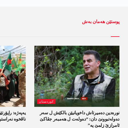
پوستێن ھەمان بەش
کوردستان
نورەدین دەمیرتاش داخویانیێن بالکێش ل سەر
یەپەژە: راپۆرتێن
دەولەتبوونێ دان: “دەولەت ل ھەمبەر جڤاکێ
ناڤخوە نەراست
ئامرازێ زلمێ یە”