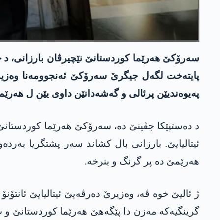
پایتەخت لگەل جیگرێ سەرۆکێ ئەنجوومەنا وەزیران و
پەیوەندیێن پرئالی و گەشەدانێن داوی یێن ل ھەرێم
د دەستپێکا جڤینێ دە، سەرۆکێ هەرێما کوردستانێ
ئیتالیایێ. بارزانی بال کشاند سەر پشتگریا بەردەو
ھەرێمێ دە پر گرنگ و بنرخە.
ژ ئالیێ خوە ڤە، وەزیرێ دەرڤەیێ ئیتالیایێ ئانتۆنۆ
گرینگیەکە مەزن دا پێگەهێ ھەرێما کوردستانێ و ب