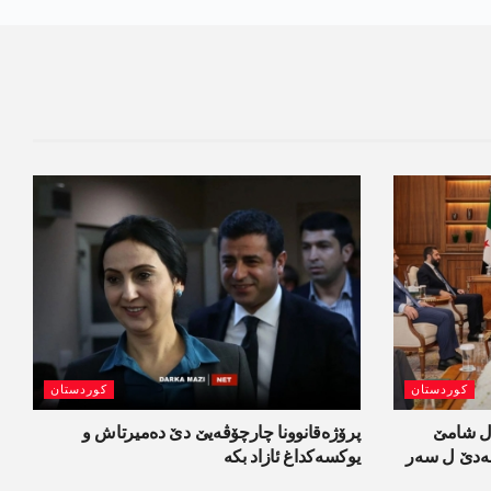
کوردستان
کوردستان
ل شامێ
پرۆژەقانوونا چارچۆڤەیێ دێ دەمیرتاش و
ەسەدێ ل سەر
یوکسەکداغ ئازاد بکە