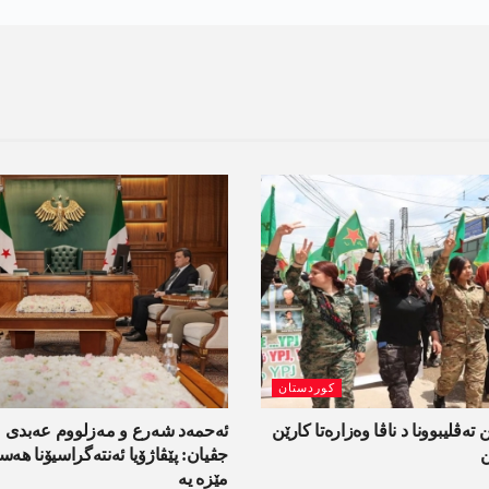
کوردستان
 تەڤلیبوونا د ناڤا وەزارەتا کارێن
ئەحمەد شەرع و مەزلووم عەبدی 
ن
جڤیان: پێڤاژۆیا ئەنتەگراسیۆنا ھ
مێزە یە