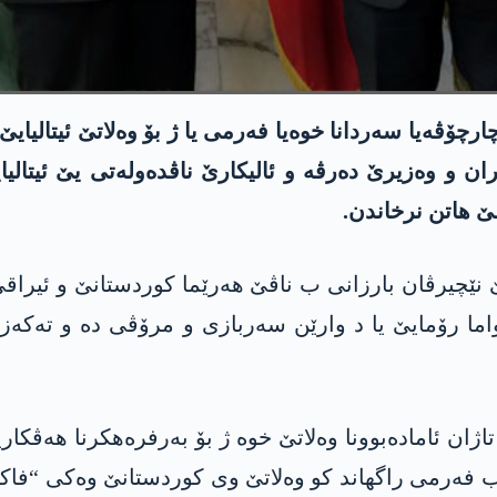
 وەزیرێ دەرڤە و ئالیکارێ ناڤدەولەتی یێ ئیتالیایێ ئ
ێ ھاتن نرخاندن.
 نێچیرڤان بارزانی ب ناڤێ ھەرێما کوردستانێ و ئیر
اما رۆمایێ یا د وارێن سەربازی و مرۆڤی دە و تەکەز کر 
 تاژان ئامادەبوونا وەلاتێ خوە ژ بۆ بەرفرەھکرنا ھەڤکار
 فەرمی راگھاند کو وەلاتێ وی کوردستانێ وەکی “فاکت