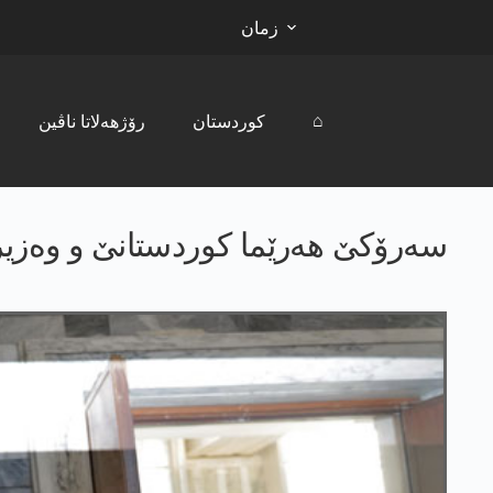
زمان
⌂
کوردستان
رۆژھەلاتا ناڤین
سەرۆکێ ھەرێما کوردستانێ و وەزیرێ