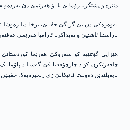
دنێرە و پشتگریا رۆمایێ یا بۆ ھەرێمێ دێ بەردەوام 
تەوەرەکی دن یێ گرنگێ جڤینێ، نرخاندنا رەوشا ئالۆ
پاراستنا ئاشتیێ و پەیداکرنا ئارامیا ھەرێمی ھەڤن
چاڤەرێکرن کو د چارچۆڤەیا ڤێ گەشتا دیپلۆماتیک 
پایەبلندێن دەولەتا ڤاتیکانێ ژی زنجیرەیەک جڤینێن ج