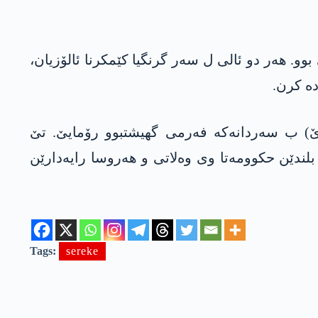
وو. ھەر دو ئالی ل سەر گرنگیا کێمکرنا ئالۆزیان،
دە کرن.
ژایی گۆتنێیە کو سەرۆکێ ھەرێما کوردستانێ نێچیرڤان بارزانی، رۆژا یەکشەمێ (17ێ گولانا 2026ێ) ب سەردانەکە فەرمی گھیشتبوو رۆمایێ. تێ
بلندێن حکوومەتا وی وەلاتی و ھەروسا رایەدارێن
Tags:
sereke