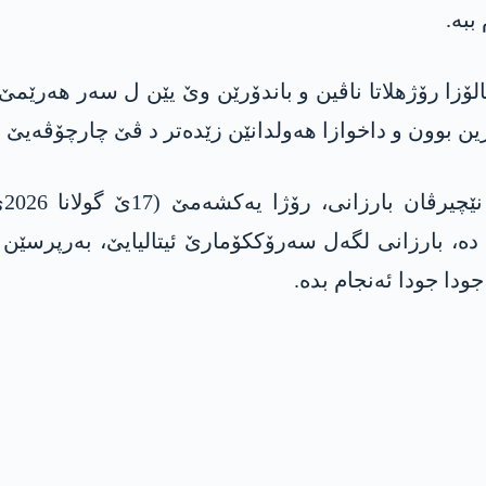
ببە.
زا رۆژھلاتا ناڤین و باندۆرێن وێ یێن ل سەر ھەرێمێ ب
ەرین بوون و داخوازا ھەولدانێن زێدەتر د ڤێ چارچۆڤەیێ 
ھێ
دە، بارزانی لگەل سەرۆککۆمارێ ئیتالیایێ، بەرپرسێن 
ودا جودا ئەنجام بدە.