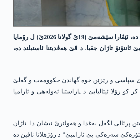
سەرۆکێ ھەرێما کوردستانێ نێچیرڤان بارزانی، د چارچۆڤەیا سەردانا خوەیا فەرمی یا ژ بۆ وەلاتێ ئیتالیایێ دە، ئێڤارا سێشەمێ (19ێ گولانا 2026ێ) ل رۆمایا
انتۆنۆ تاژان جڤیا. د ڤێ ھەڤدیتنا ئاستبلند دە،
اقێ سپاسی و رێزێن خوە گھاندن حکوومەت و گەلێ
کو رۆلا ئیتالیایێ د پاراستنا ئەولەھی و ئارامیا
یێن پرئالی لگەل بەغدا و ھەولێرێ نیشان دا. تاژان
ۆرەکێ سەرەکی یێ ئارامیێ” د رۆژھلاتا ناڤین دە