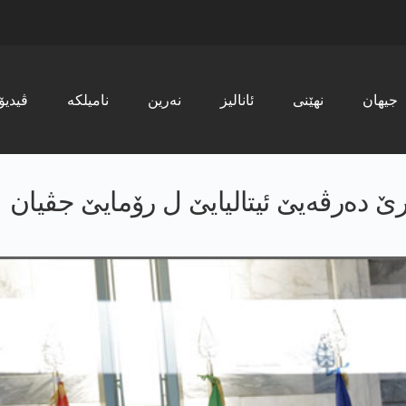
جیھان
نھێنی
ئانالیز
نەرین
نامیلکە
ڤیدیۆ
 دەرڤەیێ ئیتالیایێ ل رۆمایێ جڤیان