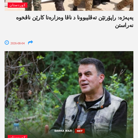
کوردستان
یەپەژە: راپۆرتێن تەڤلیبوونا د ناڤا وەزارەتا کارێن ناڤخوە
نەراستن
2026-08-04
کوردستان