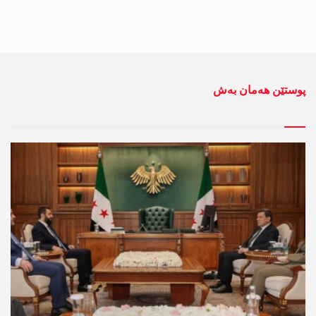
پوستێن ھەمان بەش