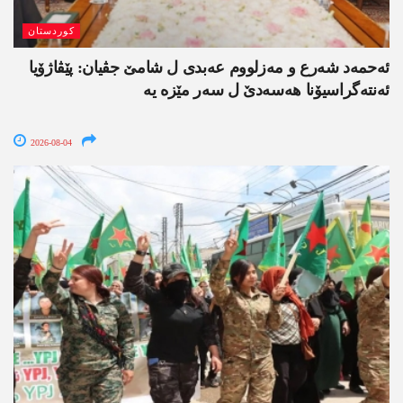
کوردستان
ئەحمەد شەرع و مەزلووم عەبدی ل شامێ جڤیان: پێڤاژۆیا
ئەنتەگراسیۆنا ھەسەدێ ل سەر مێزە یە
2026-08-04