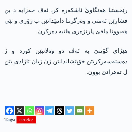
رێخستنا هه‌نگاوێ ئاشكه‌ره‌ كر، ئەڤ جه‌زایه‌ د بن
فشارێن ئەمنی و وەرگرتنا دانپێدانێن ب زۆری و بێی
هەبوونا مافێ پارێزەری هاتیە دەرکرن.
هێژای گۆتنێ یه‌ ئه‌ڤ دو وەلاتیێن کورد و ژ
دەستەسەرکریێن خۆپێشاندانێن ژن ژیان ئازادی یێن
ل ته‌هرانێ بوون.
Tags:
sereke