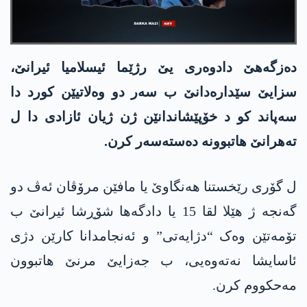
دەزگەهێ دادوەری یێ رژێما ئیسلامیا ئیرانێ،
سزایێ سێدارەدانێ ب سەر دو وەلاتیێن کورد دا
سەپاند کو د خۆپێشاندانێن ژن ژیان ئازادی دا ل
ته‌هرانێ هاتبوونە دەستەسەر کرن.
ل گۆری رێخستنا هه‌نگاوێ یا مافێن مرۆڤان ئەڤ دو
گەنجە ژ هێلا لقا 15 یا دادگەها شۆڕشا ئیرانێ ب
تۆمەتێن وەک “دژایه‌تی” و ئەنجامدانا کارێن دژی
ئاسایشا نەتەوەیی، ب جه‌زایێ مرنێ هاتبوون
مه‌حكووم كرن.