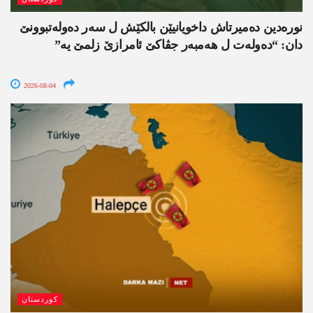
نورەدین دەمیرتاش داخویانیێن بالکێش ل سەر دەولەتبوونێ
دان: “دەولەت ل ھەمبەر جڤاکێ ئامرازێ زلمێ یە”
2026-08-04
کوردستان