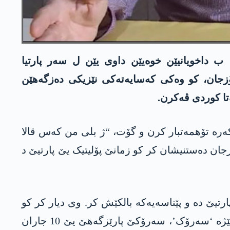
 داخویانیێن خوەیێن داوی یێن ل سەر پارتیا
ئۆزجان، کو وەکی کەسایەتەکی نێزیکی دەزگەھێن
تا کوردی ڤەکرن.
شکەرە تۆھمەتبار کرن و گۆت، “ژ بلی من کەس قالا
جان دەستنیشان کر کو زمانێ پۆلیتیک یێ پارتیێ د
ارتیێ دە و پێناسەیەکە بالکێش کر. وی دیار کر کو
ھەر کەسەک ژ بۆ گۆتنا ھندەک گۆتنان رێز دبە و ئانی زمان: “سەرۆکێ ناڤچەیێ یێ کو رۆژێ 5 جاران دبێژە ‘سەرۆک’، سەرۆکێ پارێزگەھێ یێ 10 جاران