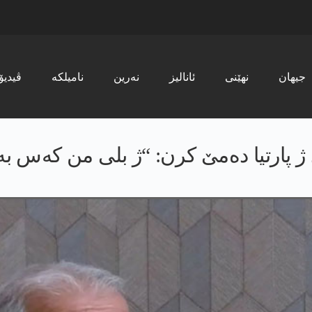
جیھان
نھێنی
ئانالیز
نەرین
نامیلکە
ڤیدیۆ
ژ پارتیا دەمێ کرن: “ژ بلی من کەس بە