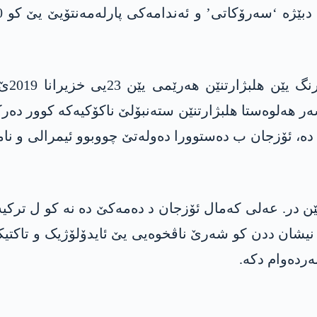
ئەڤ ن
ھەلوەستا ھلبژارتنێن ستەنبۆلێ ناکۆکیەکە کوور دەرکەت
 ئۆزجان ب دەستوورا دەولەتێ چووبوو ئیمرالی و نامەیا ئۆ
ێن در. عەلی کەمال ئۆزجان د دەمەکێ دە نە کو ل ترکی
 نیشان ددن کو شەرێ ناڤخوەیی یێ ئایدۆلۆژیک و تاکتیکی
ردەوام دکە.