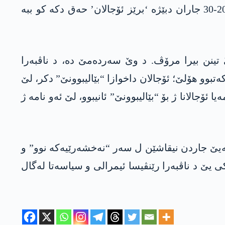
دبێژە ‘رێبەری’، ئەندامێ رێڤەبەریێ یێ 15 جاران دبێژە ‘سەرۆکاتی’ و ئەندامەکی پارلەمەنتۆیێ یێ کو 20-30 جاران دبێژە ‘برێز ئۆجالان’ حەق دکە کو ببە
یقاشێن عەلی کەمال ئۆزجان، بوویەرێن گرنگ یێن ھلبژارتنێن ھەرێمی یێن 23یی خزیرانا 2019ێ تینن بیرا مرۆڤ. د وێ سەردەمێ دە، د ناڤبەرا
بوو ھۆلێ؛ ئۆجالان داخوازا “بێالیبوونێ” دکر، لێ
جالانا ژ بۆ “بێالیبوونێ” ئانیبوو، لێ ئەو نامە ژ
ەیێ جاردن نیقاشێن ل سەر “نەخشەرێیەکە نوو” و
 یێ د ناڤبەرا رێنڤیسا ئیمرالی و سیاسەتا لەگال