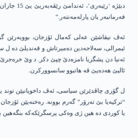
فەرمانبەر یان پارلەمەنتەر.”
ئیمرالی، سەلاحەدین دەمیرتاش و قەندیلێ دە ل سەر 
ئەنیا دن پشگریا نامزەدێ چپێ دکر. د وێ خرەجرێ دە،
ئالیێ ھەدەپێ ڤە ھاتبوو سانسوورکرن.
ل گۆری چاڤدێرێن سیاسی، ئەڤ داخویانیێن توند ی
“ترکیەیا بێ تەرۆر” گەرم بوونە. رەخنەیێن ئۆزجان
یا کوردی دە ھین ژی وەکی پرسگرێکەکە بنگەھین بە