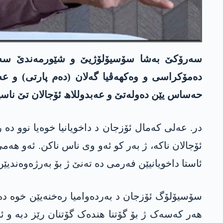
سەرۆکێ بەشا سۆسیۆلۆژیێ و شێورمەندێ سەرۆکێ
دەمۆکراسی و وەکھەڤیا گەلان (دەم پارتی) و عە
حەساس یێن دەولەتێ و عەبدوللاھ ئۆجالان تێ ناسی
در. عەلی کەمال ئۆزجان د داخویانیا خوەیا نوو دە
ئۆجالان ناکە، ژ بەر کو ئەو وی ناس ناکن. ئەو ھە
ئاستا داخویانیێن فەرمی دە تەنێ ژ بۆ بەرژەوەندیێ
سۆسیۆلۆگ ئۆزجان د بەردەوامیا رەخنەیێن خوە دە با