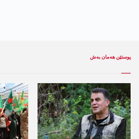
پوستێن ھەمان بەش