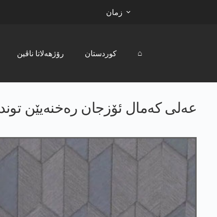
زمان
⌂
کوردستان
رۆژھەلاتا ناڤین
عەلی کەمال ئۆزجان رەخنەیێن توند 