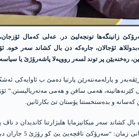
 زانینگەھا تونجەلیێ در. عەلی کەمال ئۆزجان، ب
بدوللاھ ئۆجالان، جارەکە دن بال کشاند سەر خوە. 
ن، رەخنەیێن پر توند لسەر رووپەلا پاشەرۆژێ یا سیاسە
 رێڤەبەر و پارلەمەنتەرێن پارتیا دەمێ ب ئاوایەکی ئە
می کێرنەهاتینە، ھەمی سافن و ھەمی مەتەریالیستن.” ئۆز
ن کەسانە و بدەستخستنا پۆستان تێ بکارئانین.
ل کشاند سەر میکانیزمایا ھلبژارتنا کاندیدان د ناڤ پ