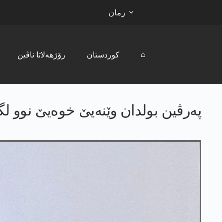
زمان
⌂
کوردستان
رۆژھەلاتا ناڤین
پەرڤین بولدان وێنەیێ خوەیێ نوو لگ