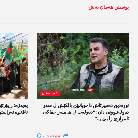
پوستێن ھەمان بەش
کوردستان
نورەدین دەمیرتاش داخویانیێن بالکێش ل سەر
یەپەژە: راپۆرتێن
دەولەتبوونێ دان: “دەولەت ل ھەمبەر جڤاکێ
ناڤخوە نەراست
ئامرازێ زلمێ یە”
2026-08-04