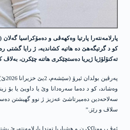
پارلامەنتەرا پارتیا وەکھەڤی و دەمۆکراسیا گەلا
کو د گرتیگەھێ دە ھاتیە کشاندیە، ژ رایا گشتی رە
تەکنۆلۆژیا ژیریا دەستچێکری ھاتنە چێکرن، بەلاڤ ک
وەشاند، کو د دەما سەرەدانا وێ یا داویێ یا بۆ زین
سەلاحەدین دەمیرتاشێ عەزیز ژ نوو گھیشتن دەستێ
سلاڤ و رێز.”
ئەڤ رووناککرن و ھشیاریا توندا پارلامەنتەرێ پش