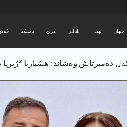
جیھان
نھێنی
ئانالیز
نەرین
نامیلکە
ڤیدیۆ
ەل دەمیرتاش وەشاند: ھشیاریا “ژیریا 