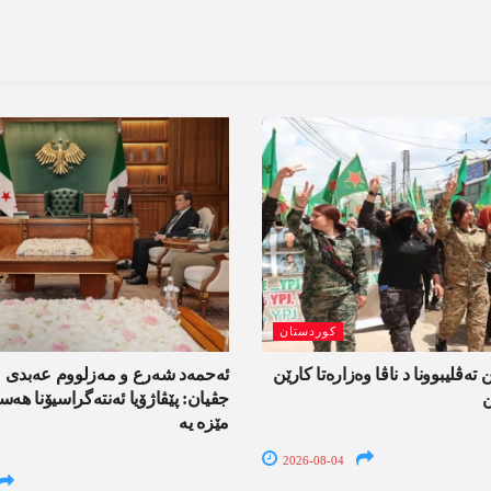
کوردستان
 تەڤلیبوونا د ناڤا وەزارەتا کارێن
ئەحمەد شەرع و مەزلووم عەبدی 
ن
جڤیان: پێڤاژۆیا ئەنتەگراسیۆنا ھ
مێزە یە
2026-08-04