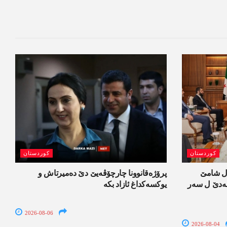
کوردستان
کوردستان
ل شامێ
پرۆژەقانوونا چارچۆڤەیێ دێ دەمیرتاش و
ەسەدێ ل سەر
یوکسەکداغ ئازاد بکە
2026-08-06
2026-08-04