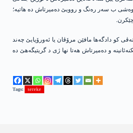
ەخوەشی ب سەر رەنگ و روویێ دەمیرتاش دە ھاتیە؛
چێکرن.
ترکیەیێ دە گرتییە. تەڤی کو دادگەھا مافێن مرۆڤان یا ئەورۆپایێ چەند
نەئانینە و دەمیرتاش ھەتا نھا ژی د گریتیگەهێ دە
Tags:
sereke