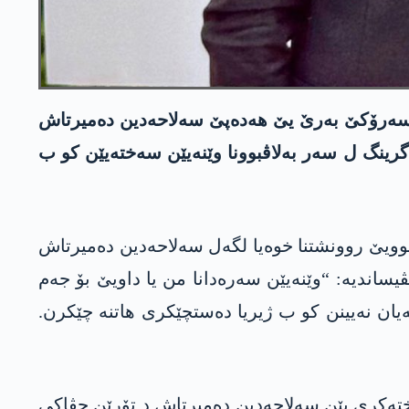
 ھەڤسەرۆکێ بەرێ یێ ھەدەپێ سەلاحەدین دەمیرتاش
 گرینگ ل سەر بەلاڤبوونا وێنەیێن سەختەیێن کو ب
زیرانا 2026ێ) ل سەر حەسابا خوە یا تۆرا جڤاکی یا “X”ێ وێنەیەکی نوویێ روونشتنا خوەیا لگەل سەلاحەدین دەمیرتاش
نڤیساندیە: “وێنەیێن سەرەدانا من یا داویێ بۆ جەم
ان نەیینن کو ب ژیریا دەستچێکری ھاتنە چێکرن.
ەختەکری یێن سەلاحەدین دەمیرتاش د تۆرێن جڤاکی