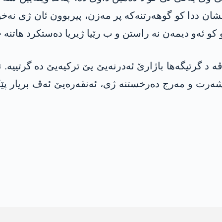
نیشان ددا کو گوھەرتنەکە پر مەزن، پیربوون ئان ژی ن
و ئەو دیمەن نە راستن و ب رێیا ژیریا دەستکرد ھاتنە 
حەدین دەمیرتاش ژ مەھا مژدارا سالا 2016ێ ڤە د گرتیگەھا باژارێ ئەدرنەیێ یێ 
بێشەرت و مەرج دەرخستنە ژی، ئەنقەرەیێ ئەڤ بریار پێک