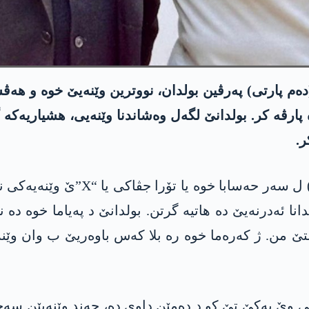
ن (دەم پارتی) پەرڤین بولدان، نووترین وێنەیێ خوە و
 پارڤە کر. بولدانێ لگەل وەشاندنا وێنەیی، ھشیاریەکە
ر.
پەرڤین بولدان ئیرۆ (سێشەم، 2یێ خ
دانا ئەدرنەیێ دە ھاتیە گرتن. بولدانێ د پەیاما خوە دە 
 من. ژ کەرەما خوە رە بلا کەس باوەریێ ب وان وێنەی
تی وێ یەکێ تێ کو د دەمێن داوی دە، چەند وێنەیێن س