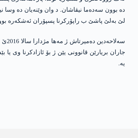
دە بوون سەدەما نیقاشان. د وان وێنەیان دە وسا 
لێ بەلێ پاشێ ب راپۆرکرنا پسپۆران ئەشکەرە بوو ک
سەلا
جاران بریارێن قانوونی یێن ژ بۆ ئازادکرنا وی یا 
یە.