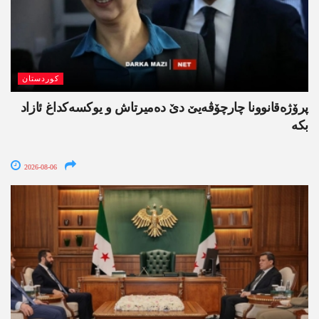
کوردستان
پرۆژەقانوونا چارچۆڤەیێ دێ دەمیرتاش و یوکسەکداغ ئازاد
بکە
2026-08-06