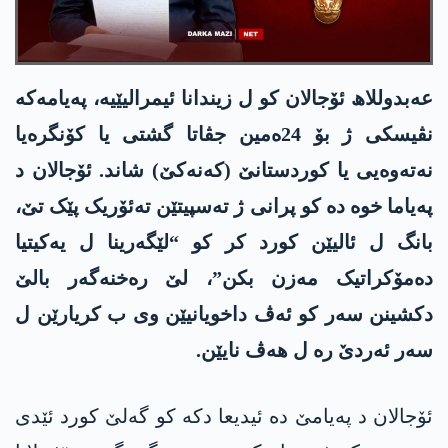
عەبدوللاھ ئۆجالان کو ل زیندانا ئیمرالیێیە، پەیامەکە
نڤیسکی ژ بۆ 24ەمین جڤاتا گشتی یا کۆنگرەیا
نەتەوەیی یا کوردستانێ (کەنەکێ) شاند. ئۆجالان د
پەیاما خوە دە کو پرانی ژ تەسپیتێن تەئۆریک پێک تێ،
بانگ ل ئالیێن کورد کر کو “لێگەرینا ل یەکیتیا
دەمۆکراتیک مەزن بکن”، لێ رەخنەگەر بالێ
دکشینن سەر کو ئەڤ داخویانیێن وی ب کریارێن ل
سەر ئەردێ رە ل ھەڤ نایێن.
ئۆجالان د پەیامێ دە ئیدیعا دکە کو گەلێ کورد ئێدی