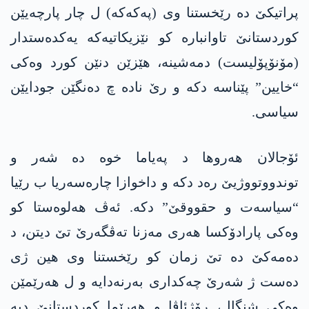
پراتیکێ دە رێخستنا وی (پەکەکە) ل چار پارچەیێن
کوردستانێ تاوانبارە کو نێزیکاتیەکە یەکدەستدار
(مۆنۆپۆلیست) دمەشینە، ھێزێن دنێن کورد وەکی
“خایین” پێناسە دکە و رێ نادە چ دەنگێن جودایێن
سیاسی.
ئۆجالان ھەروھا د پەیاما خوە دە شەر و
توندووتووژیێ رەد دکە و داخوازا چارەسەریا ب رێیا
“سیاسەت و حقووقێ” دکە. ئەڤ ھەلوەستا کو
وەکی پارادۆکسا ھەری مەزنا تەڤگەرێ تێ دیتن، د
دەمەکێ دە تێ زمان کو رێخستنا وی ھین ژی
دەست ژ شەرێ چەکداری بەرنەدایە و ل ھەرێمێن
وەکی شنگال، رۆژئاڤا و ھەرێما کوردستانێ دبە