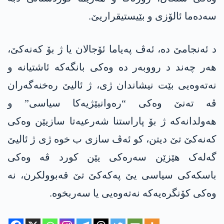
سەدەما ئالۆزی و بێیستیقراریێ.
د ئەنجامێ دە، ئەڤ پەیاما ئۆجالان یا ژ بۆ کەنەکێ،
ھەر چەند د رووبەر دە وەکی بانگەکە ئاشتیانە و
نەتەوەیی بێت نیشاندان ژی، ژ ئالیێ رەخنەگەران
ڤە تەنێ وەکی “رەوانبێژیەکا سیاسی” و
ھەولدانەکە ژ بۆ پاراستنا شەرعیەتا سازیێن وەکی
کەنەکێ تێ دیتن، کو ئەڤ سازی ب خوە ژی ژ ئالیێ
گەلەک ھێزێن سەرەکی یێن کورد ڤە وەکی
باسکەکی سیاسی یێ پەکەکێ تێ قەبوولکرن، نە
وەکی کۆنگرەیەکە نەتەوەیی یا سەربخوە.