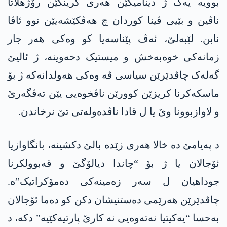
بوویە یەک ژ دینامیکێن ھەری گرینگێن رۆژھلاتا
ناڤین و بێیی ڤینا کوردان چ ھەڤکێشەیێن نوو ئاڤا
نابن. لێبەلێ، ئەڤ پێناسەیا کو وەکی ھەر جار
زمانەکی خوەبەخش و میستیک دحەوینە، ژ ئالیێ
گەلەک چاڤدێرێن سیاسی ڤە وەکی ھەولدانەکە ژ بۆ
ماسکەکرنا کریزێن کوورێن ناڤخوەیی یێن تەڤگەرێ
و لاوازبوونا وێ یا ل قادا ناڤدەولەتی تێ نرخاندن.
د پەیامێ دە خالا ھەری زێدە بالێ دکشینە، بانگاوازیا
ئۆجالان یا ژ بۆ “چاندا دیالۆگێ و قەبوولکرنا
جوداھیان ل سەر زەمینەکی دەمۆکراتیک”ە.
چاڤدێرێن ھەرێمی دەستنیشان دکن کو دەما ئۆجالان
بەحسا “یەکیتیا نەتەوەیی نە کارێ پارتیەکێیە” دکە، د