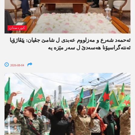
کوردستان
ئەحمەد شەرع و مەزلووم عەبدی ل شامێ جڤیان: پێڤاژۆیا
ئەنتەگراسیۆنا ھەسەدێ ل سەر مێزە یە
2026-08-04