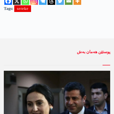
Tags:
sereke
پوستێن ھەمان بەش