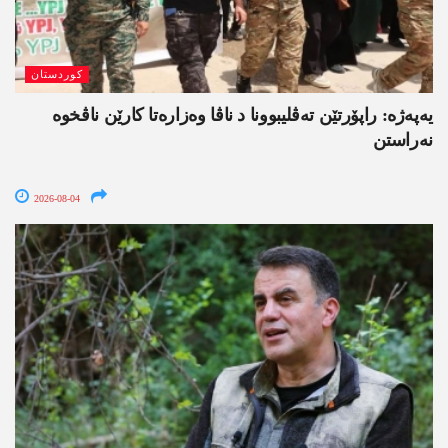
کوردستان
یەپەژە: راپۆرتێن تەڤلیبوونا د ناڤا وەزارەتا کارێن ناڤخوە
نەراستن
2026-08-04