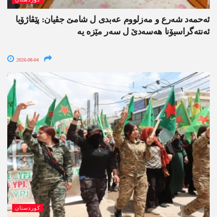
ئەحمەد شەرع و مەزلووم عەبدی ل شامێ جڤیان: پێڤاژۆیا
ئەنتەگراسیۆنا ھەسەدێ ل سەر مێزە یە
2026-08-04
کوردستان