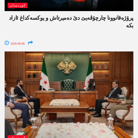
کوردستان
پرۆژەقانوونا چارچۆڤەیێ دێ دەمیرتاش و یوکسەکداغ ئازاد
بکە
2026-08-06
کوردستان