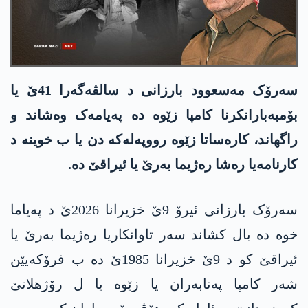
سەرۆک مەسعوود بارزانی د سالڤه‌گه‌را 41ێ یا
بۆمبەبارانکرنا کامپا زێوه‌ دە پەیامەک وەشاند و
راگھاند، کارەساتا زێوه‌ رووپەلەکە دن یا ب خوینە د
کارنامەیا رەشا رەژیما بەرێ یا ئیراقێ دە.
سەرۆک بارزانی ئیرۆ 9ێ خزیرانا 2026ێ د پەیاما
خوە دە بال کشاند سەر تاوانکاریا رەژیما بەرێ یا
ئیراقێ کو د 9ێ خزیرانا 1985ێ دە ب فرۆکەیێن
شەر کامپا پەنابەران یا زێوه‌ یا ل رۆژھلاتێ