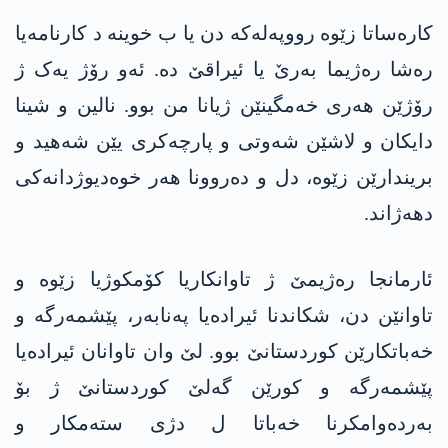
کارەساتا زێوه‌ رووپەلەکە دن یا ب خوینە د کارنامەیا
رەشا رەژیما بەرێ یا ئیراقێ دە. ئەو رۆژ یەک ژ
رۆژێن ھەری خەمگینێن ژیانا من بوو. نالین و شینا
دایکان و لاشێن شەوتی و پارچەکری یێن شەھید و
بریندارێن زێوه‌، دل و دەروونا ھەر خوەدیوژدانەکی
دھەژاند.
ئارمانجا رەژیمێ ژ تاوانکاریا کۆمکوژیا زێوه‌ و
تاوانێن دن، شکاندنا ئیرادەیا پەنابەر، پێشمەرگە و
خەباتکارێن کوردستانێ بوو. لێ وان تاوانان ئیرادەیا
پێشمەرگە و کورێن گەلێ کوردستانێ ژ بۆ
بەردەوامکرنا خەباتا ل دژی ستەمکار و