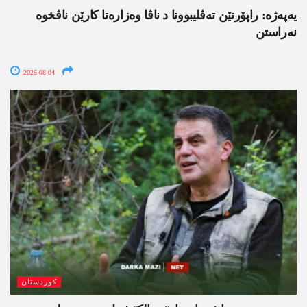
یەپەژە: راپۆرتێن تەڤلیبوونا د ناڤا وەزارەتا کارێن ناڤخوە
نەراستن
2026-08-04
کوردستان