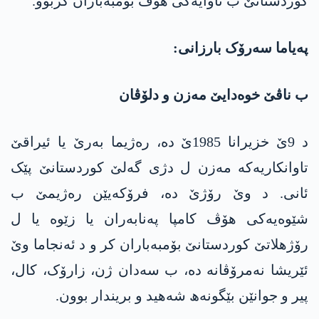
کوردستانێ ب ئاوایەکی ھۆڤ بۆمبەباران کربوو.
پەیاما سەرۆک بارزانی:
ب ناڤێ خوەدایێ مەزن و دلۆڤان
د 9ێ خزیرانا 1985ێ دە، رەژیما بەرێ یا ئیراقێ
تاوانکاریەکە مەزن ل دژی گەلێ کوردستانێ پێک
ئانی. د وێ رۆژێ دە، فرۆکەیێن رەژیمێ ب
شێوەیەکی ھۆڤ کامپا پەنابەران یا زێوه‌ یا ل
رۆژھلاتێ کوردستانێ بۆمبەباران کر و د ئەنجاما وێ
ئێریشا نەمرۆڤانە دە، ب سەدان ژن، زارۆک، کال،
پیر و جوانێن بێگونەھ شەھید و بریندار بوون.