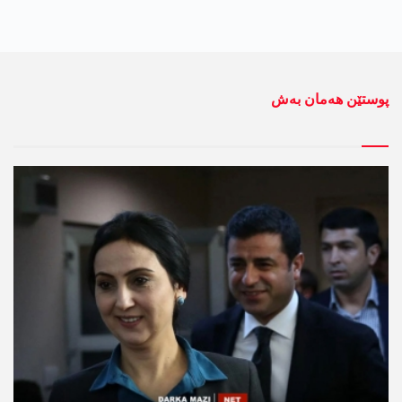
پوستێن ھەمان بەش