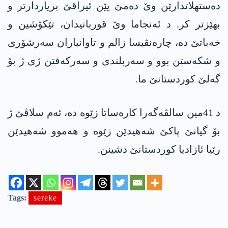
دەستھلاتدارێن وێ دەمێ یێن ئیراقێ بریاردارتر و
بھێزتر کر. د ئەنجاما وێ قوربانیدان، تێکۆشین و
خەباتێ دە، چارەنڤیسا زالم و تاوانباران سەرشۆری
و شکەستن بوو و سەربلندی و سەرکەفتن ژی ژ بۆ
گەلێ کوردستانێ ما.
د 41مین سالڤەگەرا کارەساتا زێوه‌ دە، ئەم سلاڤێ ژ
بۆ گیانێ پاکێ شەھیدێن زێوه‌ و ھەموو شەھیدێن
رێیا ئازادیا کوردستانێ دشینن.
Tags:
sereke