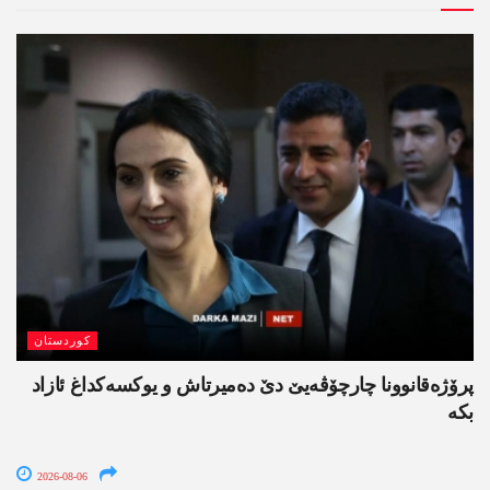
کوردستان
پرۆژەقانوونا چارچۆڤەیێ دێ دەمیرتاش و یوکسەکداغ ئازاد
بکە
2026-08-06