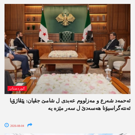
کوردستان
ئەحمەد شەرع و مەزلووم عەبدی ل شامێ جڤیان: پێڤاژۆیا
ئەنتەگراسیۆنا ھەسەدێ ل سەر مێزە یە
2026-08-04