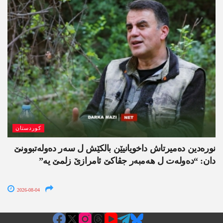
کوردستان
نورەدین دەمیرتاش داخویانیێن بالکێش ل سەر دەولەتبوونێ
دان: “دەولەت ل ھەمبەر جڤاکێ ئامرازێ زلمێ یە”
2026-08-04