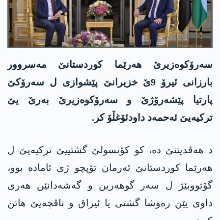
سەرۆکوەزیرێ ھەرێما کوردستانێ مەسروور
بارزانی ئیرۆ 9ێ خزیرانێ پێشوازی ل سەرۆکێ
پارتیا پێشەرۆژێ و سەرۆکوەزیرێ بەرێ یێ
ترکیەیێ ئەحمەد داودئۆغڵۆ کر.
د ھەڤدیتنێ دە، کو کۆنسولێ گشتییێ ترکیەیێ ل
ھەرێما کوردستانێ ئەرمان تۆپچو ژی ئامادە بوو،
گۆتووبێژ ل سەر گوھەرین و گەشەدانێن ھەری
داوی یێن رەوشا گشتی یا ئیراق و ناڤچەیێ ھاتن