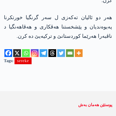
کرن.
ھەر دو ئالیان تەکەزی ل سەر گرنگیا خورتکرنا
پەیوەندیان و پێشخستنا ھەڤکاری و ھەڤاھەنگیا د
ناڤبەرا ھەرێما کوردستانێ و ترکیەیێ دە کرن.
Tags:
sereke
پوستێن ھەمان بەش