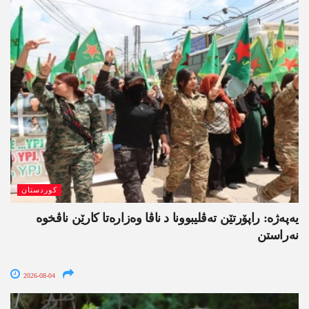
کوردستان
یەپەژە: راپۆرتێن تەڤلیبوونا د ناڤا وەزارەتا کارێن ناڤخوە
نەراستن
2026-08-04