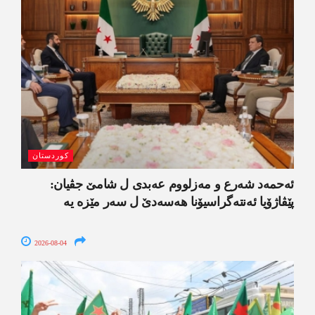
کوردستان
ئەحمەد شەرع و مەزلووم عەبدی ل شامێ جڤیان:
پێڤاژۆیا ئەنتەگراسیۆنا ھەسەدێ ل سەر مێزە یە
2026-08-04