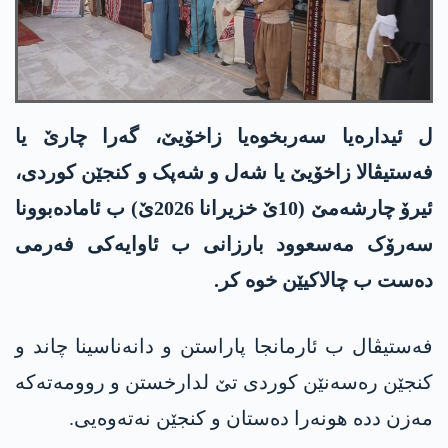
ل ئیدارەیا سەربخوەیا زاخۆیێ، گەرا چارێ یا
فەستیڤالا زاخۆیێ یا شەل و شەپک و کنجێن کوردی،
ئیرۆ چارشەمێ (10ێ خزیرانا 2026ێ) ب ئامادەبوونا
سەرۆک مەسعوود بارزانی ب ئاوایەکی فەرمی
دەست ب چالاکیێن خوە کر.
فەستیڤال ب ئارمانجا پاراستن و دانەناسینا چاند و
کنجێن رەسەنێن کوردی تێ لدارخستن و روومەتەکە
مەزن ددە ھونەرا دەستان و کنجێن نەتەوەیی.