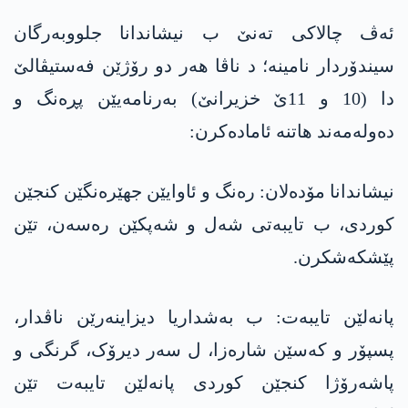
ئەڤ چالاکی تەنێ ب نیشاندانا جلووبەرگان
سیندۆردار نامینە؛ د ناڤا ھەر دو رۆژێن فەستیڤالێ
دا (10 و 11ێ خزیرانێ) بەرنامەیێن پڕەنگ و
دەولەمەند ھاتنە ئامادەکرن:
نیشاندانا مۆدەلان: رەنگ و ئاوایێن جھێرەنگێن کنجێن
کوردی، ب تایبەتی شەل و شەپکێن رەسەن، تێن
پێشکەشکرن.
پانەلێن تایبەت: ب بەشداریا دیزاینەرێن ناڤدار،
پسپۆر و کەسێن شارەزا، ل سەر دیرۆک، گرنگی و
پاشەرۆژا کنجێن کوردی پانەلێن تایبەت تێن