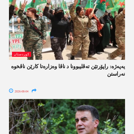
کوردستان
یەپەژە: راپۆرتێن تەڤلیبوونا د ناڤا وەزارەتا کارێن ناڤخوە
نەراستن
2026-08-04