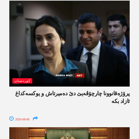
کوردستان
پرۆژەقانوونا چارچۆڤەیێ دێ دەمیرتاش و یوکسەکداغ
ئازاد بکە
2026-08-06