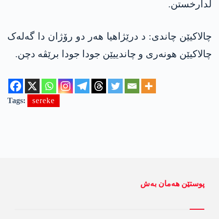
لدارخستن.
چالاکیێن چاندی: د درێژاھیا ھەر دو رۆژان دا گەلەک
چالاکیێن ھونەری و چاندییێن جودا جودا برێڤە دچن.
Tags:
sereke
پوستێن ھەمان بەش