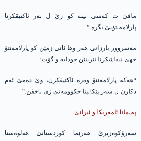
مافێ ت کەسی نینە کو رێ ل بەر ئاکتیڤکرنا
پارلامەنتۆیێ بگرە.”
مەسروور بارزانی ھەر وھا ئانی زمێن کو پارلامەنتۆ
جھێ نیقاشکرنا نێرینێن جودایە و گۆت:
“ھەکە پارلامەنتۆ وەرە ئاکتیڤکرن، وێ دەمێ ئەم
دکارن ل سەر پێکانینا حکوومەتێ ژی باخڤن.”
پەیمانا ئامەریکا و ئیرانێ
سەرۆکوەزیرێ ھەرێما کوردستانێ ھەلوەستا