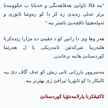
“مە قالا ئاوایێ ھەڤاھەنگی و خەباتا ب حکوومەتا
برێز عەلی زەیدی رە کر دا کو رەوشا ئابۆری و
ئەولەھیێیا ناڤچەیێ باشتر ببە.”
ھەر وھا وی دا زانین کو د جڤینێ دە مژارا زێدەکرنا
ھلبەرینا شرکەتێن ئامەریکی یا ل ھەرێما
کوردستانێ ھاتیە نرخاندن.
مەسروور بارزانی ئانی زمێن کو ئەڤ گاڤ دێ ببە
ئالیکار دا کو ئابۆریا ئیراقێ ژی بھێزتر ببە.
ئاکتیڤکرنا پارلامەنتۆیا کوردستانێ