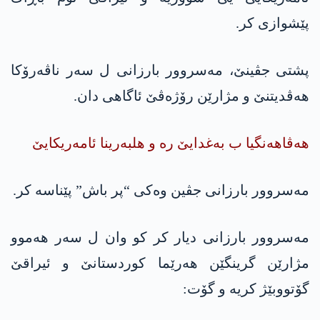
پێشوازی کر.
پشتی جڤینێ، مەسروور بارزانی ل سەر ناڤەرۆکا
ھەڤدیتنێ و مژارێن رۆژەڤێ ئاگاھی دان.
ھەڤاھەنگیا ب بەغدایێ رە و ھلبەرینا ئامەریکایێ
مەسروور بارزانی جڤین وەکی “پر باش” پێناسە کر.
مەسروور بارزانی دیار کر کو وان ل سەر ھەموو
مژارێن گرینگێن ھەرێما کوردستانێ و ئیراقێ
گۆتووبێژ کریە و گۆت: