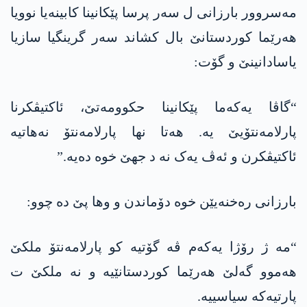
مەسروور بارزانی ل سەر پرسا پێکانینا کابینەیا نوویا
ھەرێما کوردستانێ بال کشاند سەر گرینگیا سازیا
یاسادانینێ و گۆت:
“گاڤا یەکەما پێکانینا حکوومەتێ، ئاکتیڤکرنا
پارلامەنتۆیێ یە. ھەتا نھا پارلامەنتۆ نەھاتیە
ئاکتیڤکرن و ئەڤ یەک نە د جھێ خوە دەیە.”
بارزانی رەخنەیێن خوە دۆماندن و وھا پێ دە چوو:
“مە ژ رۆژا یەکەم ڤە گۆتیە کو پارلامەنتۆ ملکێ
ھەموو گەلێ ھەرێما کوردستانێیە و نە ملکێ ت
پارتیەکە سیاسییە.