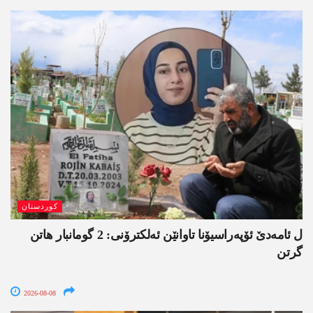
کوردستان
ل ئامەدێ ئۆپەراسیۆنا تاوانێن ئەلکترۆنی: 2 گومانبار ھاتن
گرتن
2026-08-08