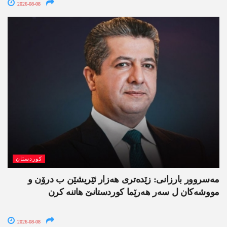
2026-08-08
کوردستان
مەسروور بارزانی: زێدەتری ھەزار ئێریشێن ب درۆن و
مووشەکان ل سەر ھەرێما کوردستانێ ھاتنە کرن
2026-08-08