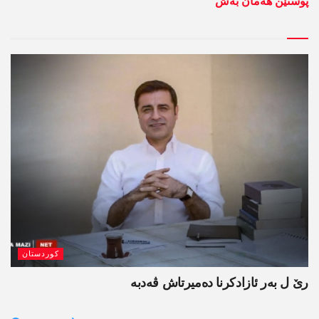
پوستێن ھەمان بەش
کوردستان
رێ ل بەر ئازادکرنا دەمیرتاش ڤەدبە