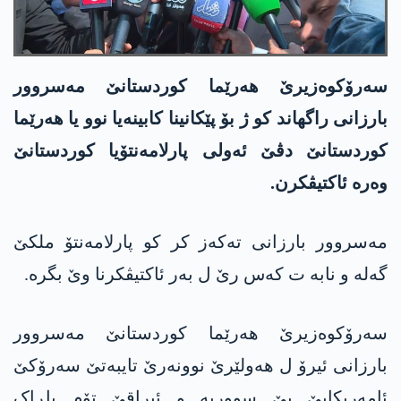
سەرۆکوەزیرێ ھەرێما کوردستانێ مەسروور
بارزانی راگھاند کو ژ بۆ پێکانینا کابینەیا نوو یا ھەرێما
کوردستانێ دڤێ ئەولی پارلامەنتۆیا کوردستانێ
وەرە ئاکتیڤکرن.
مەسروور بارزانی تەکەز کر کو پارلامەنتۆ ملکێ
گەلە و نابە ت کەس رێ ل بەر ئاکتیڤکرنا وێ بگرە.
سەرۆکوەزیرێ ھەرێما کوردستانێ مەسروور
بارزانی ئیرۆ ل ھەولێرێ نوونەرێ تایبەتێ سەرۆکێ
ئامەریکایێ یێ سووریە و ئیراقێ تۆم باڕاک