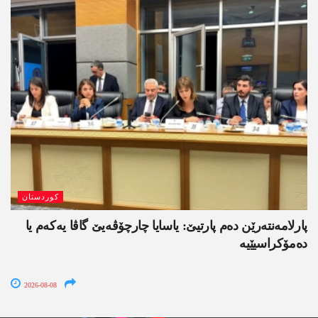
کوردستان
پارلامەنتەرێن دەم پارتیێ: یاسایا چارچۆڤەیێ گاڤا یەکەم یا
دەمۆکراسیێیە
2026-08-08