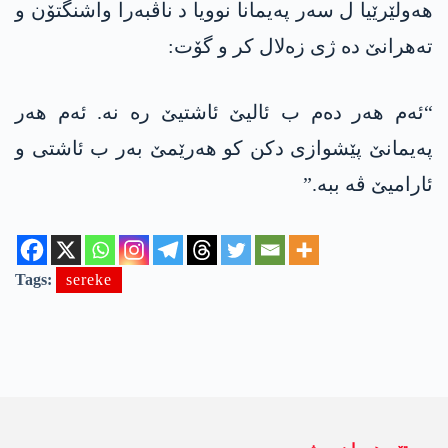
ھەولێرێیا ل سەر پەیمانا نوویا د ناڤبەرا واشنگتۆن و
تەھرانێ دە ژی زەلال کر و گۆت:
“ئەم ھەر دەم ب ئالیێ ئاشتیێ رە نە. ئەم ھەر
پەیمانێ پێشوازی دکن کو ھەرێمێ بەر ب ئاشتی و
ئارامیێ ڤە ببە.”
Tags:
sereke