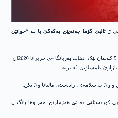
ووتێ یێ سەر ب ھەرێما عه‌فرینێ ڤە، زارۆکا ب ناڤێ “حەیات خەلیل وەلۆ” یا 14 سالی ژ ئالیێ كۆما چه‌ته‌یێن په‌كه‌كێ یا ب “جوانێن
رێخستنا مافێن مرۆڤان ل عه‌فرینێ راگھاند، کۆمەکە رووپێچاندی یا سەر ب “جوانێن شۆرەشگەر” ڤە کو ژ 5 کەسان پێک، دھات بەربانگا 4ێ خزیرانا 2026ان،
 و وێ ب سلامەتی رادەستی مالباتا وێ بکن.
یێ کوردستانێ دە تێ ھەژمارتن. ھەر وھا بانگ ل