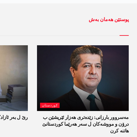
پوستێن ھەمان بەش
کوردستان
مەسروور بارزانی: زێدەتری ھەزار ئێریشێن ب
رێ ل بەر ئازاد
درۆن و مووشەکان ل سەر ھەرێما کوردستانێ
ھاتنە کرن