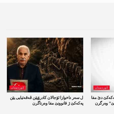
کوردستان
کوردستان
 و 900 گرتیێن پەکەکێ دێ مفا
ل سەر داخوازا ئۆجالان کادرۆیێن ڤەقەتیایی یێن
تیێ” وەرگرن
پەکەکێ ژ قانوونێ مفا وەرناگرن