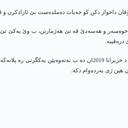
ۆڤان داخواز دکن کو حەیات دەملدەست بێ ئازادکرن و ڤەگ
خوەسەر و هه‌سه‌دێ ڤە تێ ھەژمارتن، ب وێ یەکێ تێ ت
درەڤینە.
تەڤی کو ھێزێن سووریەیا دەمۆکراتیک (هه‌سه‌دێ) د خزیرانا 2019ان دە
ن ھین ژی بەردەوام دکە.