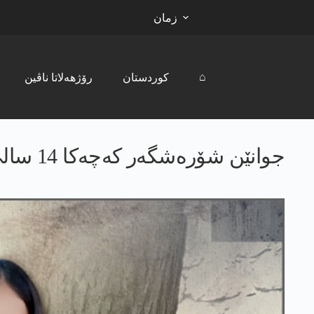
زمان
⌂
کوردستان
رۆژھەلاتا ناڤین
جوانێن شۆرەشگەر كه‌چه‌كا 14 سالی ژ گوندەکێ عەفرینێ رەڤاند