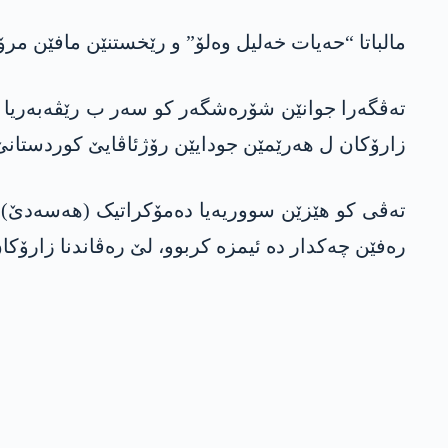
مالباتا “حەیات خەلیل وەلۆ” و رێخستنێن مافێن مر
تەڤگەرا جوانێن شۆرەشگەر کو سەر ب رێڤەبەریا 
زارۆکان ل ھەرێمێن جودایێن رۆژئاڤایێ کوردستانێ 
رەفێن چەکدار دە ئیمزە کربوو، لێ رەڤاندنا زارۆکا