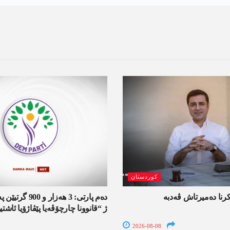
کوردستان
کرنا دەمیرتاش ڤەدبە
دەم پارتی: 3 ھەزار
ژ “قانوونا چارچۆڤەیا پێڤاژۆیا ئاش
2026-08-08