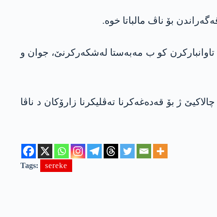
ەراندن بۆ ناڤ مالباتا خوە.
اوانبارکرن کو ب مەبەستا لەشکەرکرنێ، جوان و
 ب نەتەوەیێن یەکگرتی رە پلانەکە چالاکیێ ژ بۆ قەدەغەکرنا تەڤلیکرنا زارۆکان د ناڤا
Tags:
sereke