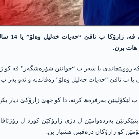
ل گوندێ باس
ھات برن.
 لێکۆلینێن بەرفرەھ کرنە، دا کو جھێ زارۆکێ دیار بکن
پێکرنێن بەردەوامێن ل دژی زارۆکێن کورد ل رۆژئاڤا
مێن کو زارۆکان درەڤینن ھشیار بن.