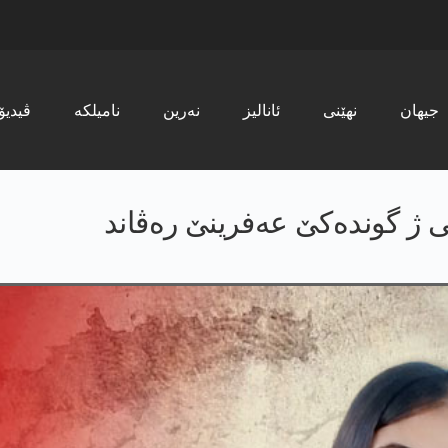
جیھان
نھێنی
ئانالیز
نەرین
نامیلکە
ڤیدیۆ