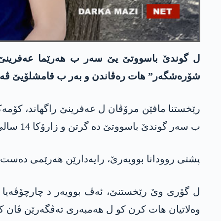
شۆرەشگەر” ھات رەڤاندن و بەر ب قامشلۆیێ ڤە 
ب سەر گوندێ باسووتێ دە گرتن و زارۆکا 14 سالی یا ب ناڤێ “حه‌یات خەلیل وەلۆ” رەڤاندنە و ئەو بەر ب باژارێ قامشلۆیێ ڤە برنە.
پشتی روودانا بوویەرێ، رایەدارێن ھەرێمی دەست ب
ل گۆری وێ رێخستنێ، ئەڤ بوویەر د چارچۆڤەیا بن
وەلاتیان ھات کرن کو ل ھەمبەری تەڤگەرێن ڤان کۆ