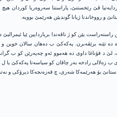
ەتیا ڤێ رێخستنێ، پاراستنا سەروەریا کوردان هیچ نر
انێ و رووخاندنا ژیانا گوندیێن ھەرێمێ بوویە.
ێن راستەراست یێن کو ژ ناڤەندا بریاردایین ێیا ئیمرالی
وە دە تێنە برێڤەبرن. پەکەکێ ب دەھان سالان خوین و
ژیک، لێ د قۆناغا داوی دە ھەموو ئەو چەپەرێن کو ب گر
رن. ئەڤ داتایێن 15-20 سالێن بۆری ب زەلالی رادخە بەر چاڤان کو سیاسەتا
ستانێ بۆ ھەرێمەکا شەری، چ قەزەنجەکا دیرۆکی و نەت