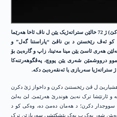
راپۆرا ھەری داوی یا سازیێن ئیستیخباراتی کو ئاگاھیێن دەربارێ ڤەکشینا پارتیا کارکەرێن کوردستانێ (پەکەکێ) ژ 72 خالێن ستراتەژیک یێن ل ناڤ ئاخا ھەرێما
 کو ئەڤ رێخستن د بن ناڤێ “پاراستنا گەل” و
ێن ھەری ئاسێ یێن مینا مەتینا، زاپ و گارەیێ بۆ
موو درووشمێن شەری یێن پووچ، پەڤگوھەرتنەکا
 ستراتەژیا سەربازی یا ئەنقەرەیێ دکە.
 ھشیاریێ ل ڤێ رێخستنێ دکرن و داخواز ژێ دکرن
 و ئارتێشا ترک نەیێ ھوندرێ ھەرێمێ. لێ بەلێ
 سووجدار دکرن؛ د ھەمان دەمێ دە، وەکی کو د
ێن خوەیێن شەر یەک ب یەک پێشکێشی سەربازێن ترک