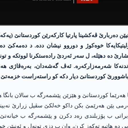
یتیکایەکا خوەکوژ و دوروو نیشان ددە. د دەمەکێ دە
رێ دە دھێلە، ل سەر ئەردێ رادەستکرنا لووتکە و تونەل
اندنەکا شەرمەزارکەرە. ئەڤ گەشەدان، بەرەڤاژی ھە
 باشوورێ کوردستانێ دیار دکە کو راستەراست خزمەتێ ژ
 ھەرێما کوردستانێ و ھێزێن پێشمەرگە ب سالان بانگا
رمی یێن ھەرێمێ بکن داکو خەلکێ سڤیل زرارێ نەبینە
 براتی ب پۆزبلندی رەد دکرن و پێشمەرگە ب خیانەتێ
خوەیی دە ھاتیە تەکەز کرن، وان ب دزی تونەل و ئەنی