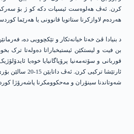
کرن. ئەڤ ھەلوەست ئیسپات دکە کو ژ بۆ سەرکردای
ھەردەم لاوازکرنا ستاتویا قانوونی یا ھەرێما کوردست
د بنیادا ڤێ خەتا خیانەتکار و تێکچوویی دە، فەرمان
بن فیت و لیستکێن ئیستیخباراتا دەولەتا ترک بخ
قوربانی و سۆتەمەنیا پرۆپاگانیایا خوەیا ئایدۆلۆ
ئارتێشا ترکیی ک
شەوتاندنا سینۆران و مەحکوومکرنا پاشەرۆژا کورد