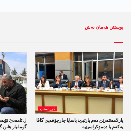
پوستێن ھەمان بەش
کوردستان
پارلامەنتەرێن دەم پارتیێ: یاسایا چارچۆڤەیێ گاڤا
یەکەم یا دەمۆکراسیێیە
گومانبار ھاتن گ