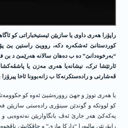
کوردستانێ ئەشکەرە دکە، روویێ راستین یێ پۆل
“بەرخوەدانێ” دە ب دەھان سالانە ھەرێمێ د بن فشا
ئارتێشا ترک، نیشانەیا ھەری مەزن یا پاشڤەکش
ڤەشارتی و رادەستکرنەکا ب زانەبوونا ئاخا پیرۆزا
یا ھەری تووژ و جھێ روورەشیێ ئەوە کو حکوومەتا
کو لووتکە و گوندێن سینۆری رادەستی سازیێن فە
پەکەکێ ھەر جارێ ئەڤ بانگاوازیێن نەتەوەیی و
راپۆرتێن مالپەرا “دارکا مازی” و چاڤکانیێن ناڤ