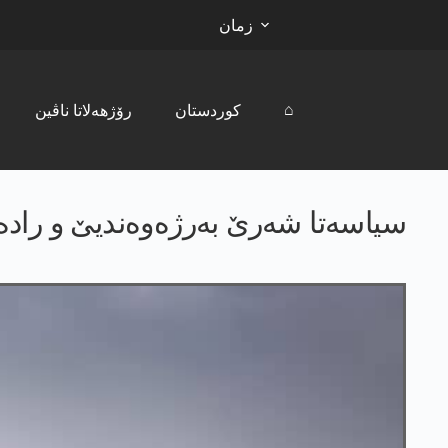
زمان
⌂
کوردستان
رۆژھەلاتا ناڤین
سیاسەتا شەرێ بەرژەوەندیێ و رادەس