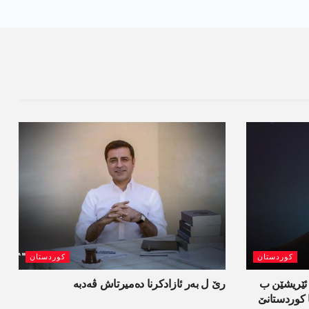
کوردستان
کوردستان
 ئێریشێن ب
رێ ل بەر ئازادکرنا دەمیرتاش ڤەدبە
کوردستانێ