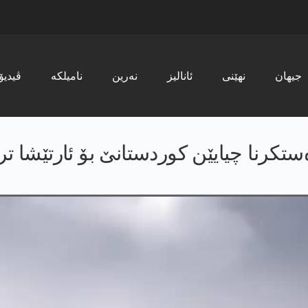
جیھان
نھێنی
ئانالیز
نەرین
نامیلکە
ڤیدیۆ
تکرنا چیایێن کوردستانێ بۆ ئارتێشا ت