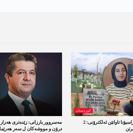
کوردستان
ل ئامەدێ ئۆپەراسیۆنا تاوانێن ئەلکترۆنی: 2
مەسروور بارزانی: زێدەتری ھەزار
رتن
درۆن و مووشەکان ل سەر ھەرێما 