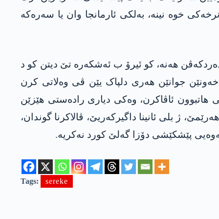
خەکی خوە نینە، بەلکی ئارمانجا وان یا سەرەکە
ێ دەردکەڤن ھەنە، کو ئیرۆ ب ئەشکەرە تێ دیتن کو د
 خەونێن جوانێن ھەری دلپاک یێن ڤی وەلاتی کرن
انی ھاتبوون ئاڤاکرن، وەکی دیاری رادەستی ھێزێن
 پەکەکێ یا ل ھەرێمێ، ژ بلی ئانینا داگیرکەریێ، ڤالاکرنا گوندان،
ەوەیی پێشکێشی دۆزا گەلێ کورد نەکریە.
Tags:
sereke