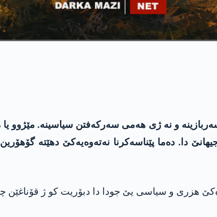
ەربازینە و نە ژی هەمی سەرکەفتن سیاسینە. مێژوو یا
یهانێ دا. دەما پێناسه‌كرنا نەتەوەیەکێ دهێتە گۆهۆری
کێ هزرى و سیاسی یێ جودا دا دبۆریت کو ژ قۆناغێن چو