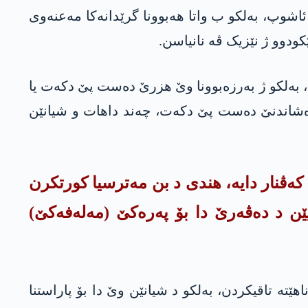
اشوپ، بەلکو ب واتا هەبوونا گرێدانەکا مەعنەوی
وو ژ نێزیک ڤە نانیاسن.
، بەلکو ژ بەرزەبوونا وێ هزرێ دەست پێ دکەت یا
لوەشاندنێ دەست پێ دکەت، چەند داهات و شیانێن
کەڤنار دایە، هندى د بن مەترسیا کورتکرن
یێن د دەڤەرێ دا بۆ پەرەکێ (مەلەفەکێ)
ێتە تاقیکردن، بەلکو د شیانێن وێ دا بۆ پاراستنا