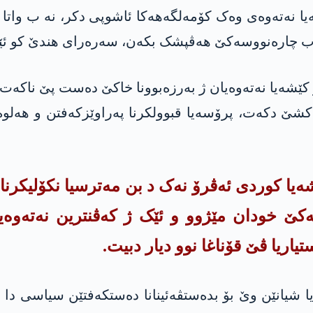
ا نەتەوەی وەک کۆمەلگەهەکا ئاشوپى دکر، نە ب واتا ئ
چارەنووسەکێ هەڤپشک بکەن، سەرەرای هندێ کو ئێکود
کێشەیا نەتەوه‌یان ژ بەرزەبوونا خاکێ دەست پێ ناکەت
شەکشێ دکەت، پرۆسەیا قبوولکرنا پەراوێزکەفتن و هە
ەیا کوردی ئەڤرۆ نەک د بن مەترسیا نکۆلیکرنا 
لەکێ خودان مێژوو و ئێک ژ که‌ڤنترین نەتەوە
اریا ڤێ قۆناغا نوو دیار دبیت.
ا شیانێن وێ بۆ بدەستڤەئینانا دەستکەفتێن سیاسی دا ناه