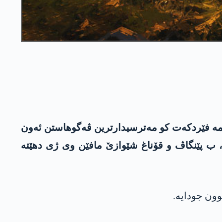
 مە فێردکەت کو مەترسیدارترین ڤەگوهاستن ئەون
ن، ب پێنگاڤ و قۆناغ شێوازێ مافێن وى ژی دهێتە
ون جودایە.