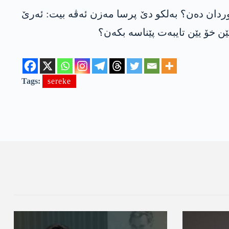
کوردان دەن؟ بەلکو دێ پرسا مه‌زن ئەڤە بیت: ئەرێ
ێن خۆ یێن تایبەت پێناسە بکەن؟
Tags:
sereke