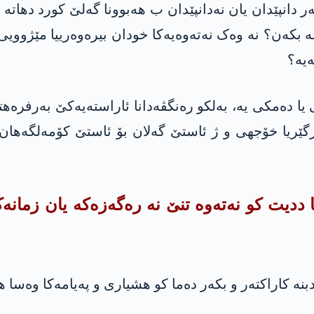
انپێدان یان نەدانپێدان ب هەبوونا گەلێ کورد دهاته ‌
ه‌ بكه‌ن؟ نە وەک نەتەوەیەکا خودان بیرەوەرییا مێژووی
ەیە؟
 دەمکی یه‌، بەلکو رەنگڤه‌دانا ئاراستەیەکێ بەرفرەهتر
رگێریا خۆجهی و ژ ئاستێ گەلان بۆ ئاستێ کۆمەلگەهان و
 کو نەتەوە تنێ نە رەگەزه‌كه‌ یان زمانەکە،
ە کاراکتەر و بکەر دەما کو هشیاری و پەیامەکا وه‌سا ه