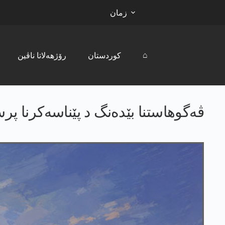
زمان
⌂
کوردستان
رۆژھەلاتا ناڤین
ڤەگوهاستنا بێدەنگ د پێناسەکرنا پرس