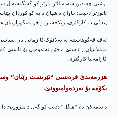
پشتی چەندین سه‌دسالێن درێژ کو گەنگەشە ل سەر د
ئالۆزتر دچیت: چاوان د شیان دایه‌ كو کوردان پێناس
پێدڤی ب کارگێری، رێکخستن و خزمەتگوزارییان ه
ئەڤ ڤەگوهاستنە نە بەلاڤۆکەکا زمانی یان سیاسی یا
ململانێیان ژ ئاستێ مافێن نەتەوەیی بۆ ئاستێ کا
کارامەییا کارگێری.
هزرمەندێ فرەنسی “ئێرنست رێنان” وسا ددیت
بكۆمه‌ بۆ بەردەوامبوونێ.
د دەمەکێ دا، “هیگڵ” ددیت کو گەل د مێژوویێ دا دبن