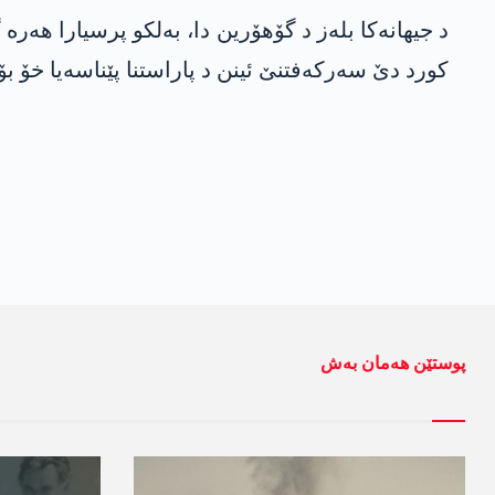
د جیهانەکا بلەز د گۆهۆرین دا، به‌لكو پرسیارا هە
کورد دێ سەرکەفتنێ ئینن د پاراستنا پێناسەیا خۆ بۆ
پوستێن ھەمان بەش