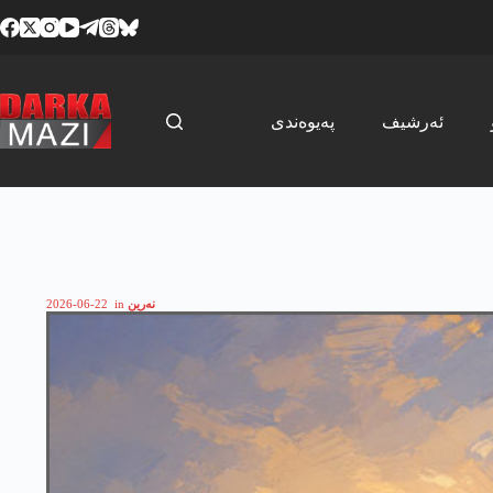
Skip
to
content
ئەرشیف
پەیوەندی
نەرین
in
2026-06-22