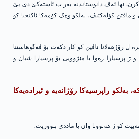
كرن، نها ئەڤ دانوستاندنە بەر ب ئاستەکێ دی یێ
ی و مافێن کۆلەکتیڤ، بەلکو وەک کۆمەکا ئاكنجیا کو
ە ل رۆژهەلاتا ناڤین کو کار دکەت بۆ ڤه‌گوهاستنا
 ژ پرسیارا رەوا یا مێژوویی بۆ پرسیارا شیان و
 بەلکو راپرسیەکا رۆژانەیە و ئیرادەیەکا
ەبیت کو ژ هەبوونا وان یا ماددی ببووریت.