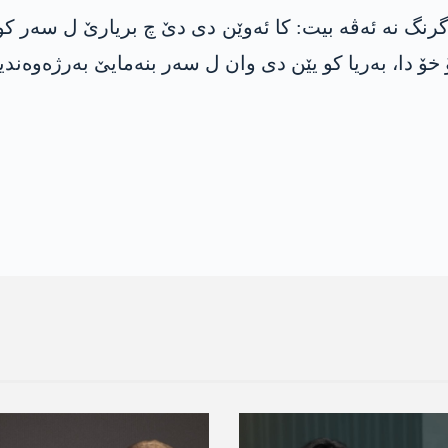
رە گرنگ نە ئەڤە بیت: کا ئەوێن دی دێ چ بریارێ ل سەر 
 خۆ دا، بەریا کو یێن دی وان ل سەر بنەمایێ بەرژەوەندی