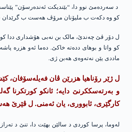
د سەردەمێ نوو دا، “بێندیکت ئەندەرسۆن” پێناسەی
کو وه‌ دکەت ب ملیۆنان مرۆڤ هەست ب گرێدان ب 
ل دۆر ڤێ چەندێ، مالک بن نه‌بی هۆشداری ددا کو 
کو واتا و بوهای ددەتە خاکێ. دەما ئەو هزرە پا
ماددی یێن نەتەوەی هەبن ژی.
ل ژێر رۆناهیا هزرێن ڤان فەیلەسۆفان، کێش
و بەرتەسککرنێ دایە؛ ئانکو کورتکرنا گە
کارگێری، ئابووری، یان ئەمنی. ل ڤێرێ هەستی
لەوما، پرسا کوردی د سالێن بهێت دا، تنێ د تەرازی