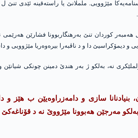
نامەیه‌کا مێژوویی. ململانێ یا راستەقینە ئێدی تنێ
ەمبەر کوردان تنێ بەرهنگاربوونا فشارێن هەرێمی نینە
یی و دیمۆکراسیێ دا و د ناڤبەرا بیرەوەریا مێژوویی و دا
لملێکری نە، بەلکو ژ بەر هندێ دمینن چونکی شیانێن و
 بنیادنانا سازی و دامەزراوەیێن ب هێز و دا
بەلکو مەرجێن هەبوونا مێژووێ نە د قۆناغەکێ 