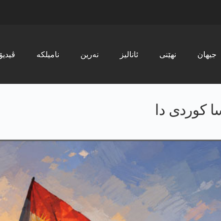
جیھان
نھێنی
ئانالیز
نەرین
نامیلکە
ڤیدیۆ
ا کوردی دا