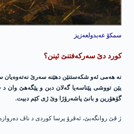
سمكۆ عه‌بدولعه‌زیز
کورد دێ سەرکەفتنێ ئینن؟
نە هەمی ئەو شکەستنێن دهێنە سەرێ نەتەوه‌یان س
یێن تووشی پێناسەیا گەلان دبن و پێگەهێ وان د ج
گۆهۆرین و بانێ پاشەرۆژا وێ ژی کێم دبیت.
ژ ڤێ روانگەیێ، ئەڤرۆ پرسا کوردی د ناڤ دەروازە