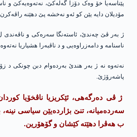
پێناسەیا خۆ وەک دۆزا گەلەکێ، نەتەوەیەکێ و ناس
مۆدیلان دایە یێن کو ئەو نەخشە پێ دهێنە راڤەکرن.
ژ بەر ڤێ چەندێ، ئاستەنگا سەرەکی و ناڤەندی ل ه
ناسنامە و دامەزراوەیی و د ناڤبەرا هشیاریا نەتەوە
نەتەوە نە ژ بەر هندێ بەردەوام دبن چونکی د زۆ
پاشەرۆژێ.
ژ ڤى دەرگەهی، ئێکریزیا ناڤخۆیا کوردان،
سەردەمیانە، تنێ بژاردەیێن سیاسی نینە، 
ب هەڤرا دهێتە کێشان و گۆهۆرین.