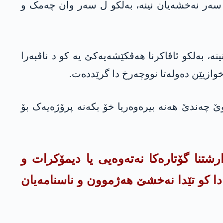
 ل سەر نەخشەیان نینە، بەلکو ل سەر وان چەمک و
، بەلکو ئاڤاکرنا هەڤکێشەیەکێ یە کو د ناڤبەرا
خوازیێن دەولەتا نووچەرخ دا گرێدده‌ت.
ێ چەندێ هەنە بیرەوەریا خۆ بکەنە پرۆژەیەک بۆ
رشتنا گۆتارەکا نەتەوەیی یا دیمۆکرات و
دا کو تێدا نەخشێ هەژموون و ناسنامەیان