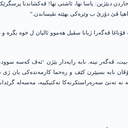
ردن دبێژین: یاسا نھا، ئاشتی نھا! ڤەکشاندنا پرسگرێک
ھیا ڤێ دۆزێ ب وێرەکی بهێتە نڤیساندن.”
ۆناغا ڤەگەرا ژیانا سڤیل ھەموو ئالیان ل خوە بگرە و
نەبیت، ڤەگەر نینە. نابە رایەدار بێژن ‘ئەڤ کەسە س
ڤان نابە بسپێرن کێف و رەحما کارمەندەکی یان ژی 
 تەنێ سەرەراستکرنەکا تەکنیکییە، مەسەلە گرێدانا ئ