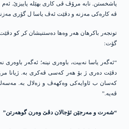
پاشخستن. نابە مرۆڤ ڤی کاری بھێلە پاییزێ. ئەم جا
ڤە کارەکی مەزنە و دڤێت ئەڤ یاسا ل گۆری مەزنا
تونجەر باکرھان هەر وەها دەستنیشان کر کو دڤێت ق
گۆت:
“ئەگەر یاسا نەبیت، باوەری نینە؛ ئەگەر باوەری 
دڤێت دەری ژ بۆ ھەر کەسی ڤەکری بە. ژیانا مرۆ
کەسان ب ئاوایەکی وەکھەڤ و زەلال بە. مەسەلە نە
ڤەیە.”
“شەرت و مەرجێن ئۆجالان دڤێ وەرن گوھەرتن”