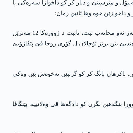
ەنبۆل و مێرسینێ و دیار کر کو داخوازا سەرەکی یا
 و داخوازێن خوە وھا ئانین زمان:
“مللەت ناخوازیت پێڤاژۆیا ئاشتیێ هێدی بمەشیت. برێز ئۆجالان میمارێ سەرەکی یێ ڤێ پێڤاژۆیێیە. ئەگەر ئەو مخاتەب بیت، نابیت د ژوورەکا 12 مەترێن
ندیێ یێن برێز ئۆجالان ل گۆری روحا ڤێ پێڤاژۆیێ
ن. باکرھان بانگ کر کو گرتیێن نەخوەش یێن وەکی
 بنگەھین بگرن کو دادگەھا ڤی وەلاتییە. پێنگاڤا