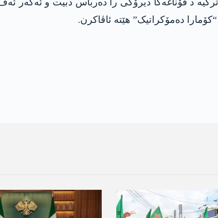
و ترکیە د قۆناغەکا دیرۆکی را دەرباس دبیت و ئەگەر ئ
کۆمارا دەمۆکراتیک” هێتە ئاڤاکرن.