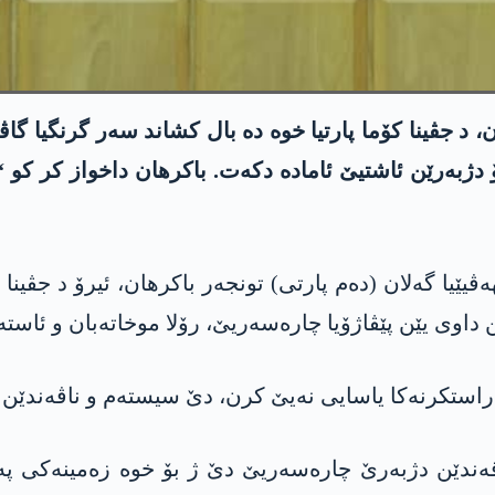
جڤینا کۆما پارتیا خوە دە بال کشاند سەر گرنگیا گاڤێ
دژبەرێن ئاشتیێ ئامادە دکەت. باکرھان داخواز کر کو “
 گەلان (دەم پارتی) تونجەر باکرھان، ئیرۆ د جڤینا کۆما
داوی یێن پێڤاژۆیا چارەسەریێ، رۆلا موخاتەبان و ئاستە
ستکرنەکا یاسایی نەیێ کرن، دێ سیستەم و ناڤەندێن ک
ەندێن دژبەرێ چارەسەریێ دێ ژ بۆ خوە زەمینەکی پەی