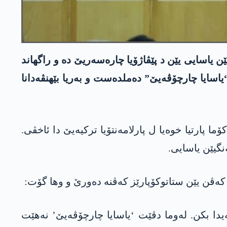
ن یاسایی یێن د پێڤاژۆیا چارەسەریێ دە و راگھاند
یاسایا چارچۆڤەیێ” دەملدەست و بەریا بێھنڤەدانا
 پارتیا خوەیا ل پارلامەنتۆیا ترکیەیێ دا ئاخڤی.
نگیێن یاسایی.
ەڤن یێن ستاتوکۆپارێز کەڤنە دەورێ و وھا گۆت:
دا بکن. لەوما دڤێت ‘یاسایا چارچۆڤەیێ’ نەهێت