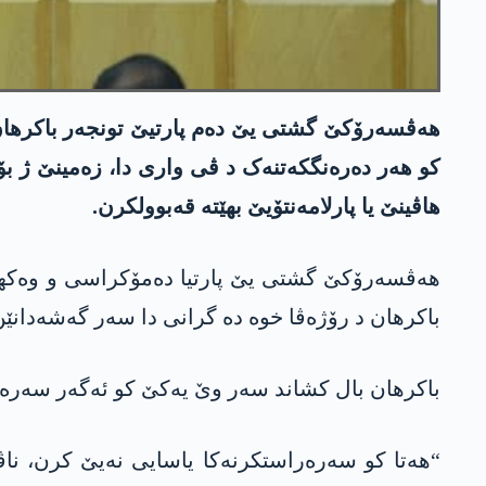
ھەڤسەرۆکێ گشتی یێ دەم پارتیێ تونجەر باکرھان، د 
کو ھەر دەرەنگکەتنەک د ڤی واری دا، زەمینێ ژ بۆ 
ھاڤینێ یا پارلامەنتۆیێ بهێتە قەبوولکرن.
ھەڤسەرۆکێ گشتی یێ پارتیا دەمۆکراسی و وەکھەڤیێیا
باکرھان د رۆژەڤا خوە دە گرانی دا سەر گەشەدانێن 
باکرھان بال کشاند سەر وێ یەکێ کو ئەگەر سەرەرا
“ھەتا کو سەرەراستکرنەکا یاسایی نەیێ کرن، ناڤ