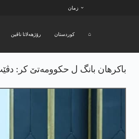
زمان
⌂
کوردستان
رۆژھەلاتا ناڤین
باکرھان بانگ ل حکوومەتێ کر: دڤێت ی