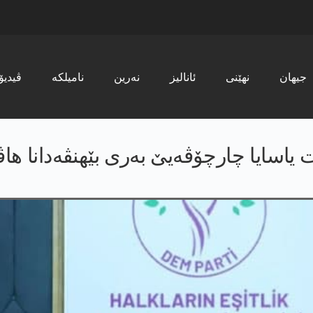
جیھان
نھێنی
ئانالیز
نەرین
نامیلکە
ڤیدیۆ
اسایا چارچۆڤەیێ بەری بێھنڤەدانا ھاڤین