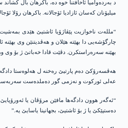
د بەردەوامیا ئاخافتنا خوە دە، باکرھان بال کشاند
میلیۆنان کەسان ئازادیا ئۆجالانە. باکرھان رۆلا ئۆ
چارگۆشەیی دا بهێتە هێلان و ھەڤدیتنێن وی بهێنە 
بهێنە سەرەراستکرن. دڤێت قادا خەباتێ ژ بۆ وی و
ھەڤسەرۆکێ دەم پارتیێ رەخنە ل ھەلوەستا دادگەهێ
عەلی ئورکوت و نەزمی گور دەملدەست سەربەست ب
“ئەگەر ھوون دادگەھا مافێن مرۆڤان یا ئەورۆپایێ 
دەستپێکێ یا ژ بۆ ئاشتیێ، بجھانینا یاسایێ یە.”