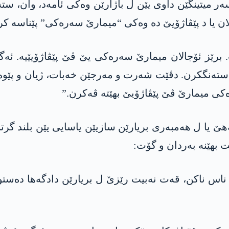
 سەر میتینگێن داوی یێن ل باژارێن وەکی ئامەد، وان، ست
جالان یا د پێڤاژۆیێ دە وەکی “میمارێ سەرەکی” پێناسە کر
ئاستەنگکرن. دڤێت شەرت و مەرجێن خەبات، ژیان و پێوە
ەکی میمارێ ڤێ پێڤاژۆیێ بهێتە ڤەکرن.”
 یا ل ھەمبەری بریارێن سازیێن یاسایی یێن بلند گرت
هێنە بەردان و گۆت:
ناس ناکن، قەت نەبیت رێزێ ل بریارێن دادگەھا دەستوورا