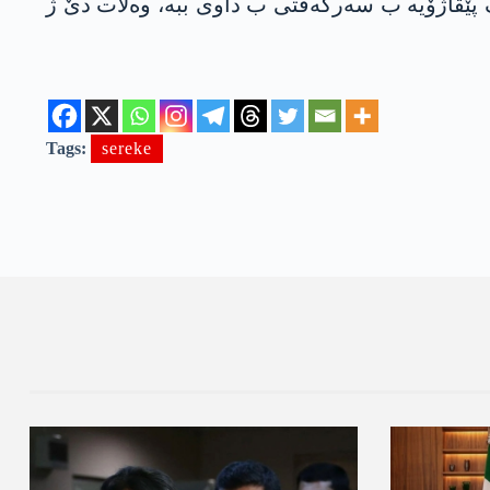
ەڤ پێڤاژۆیە ب سەرکەفتی ب داوی ببە، وەلات دێ ژ
Tags:
sereke