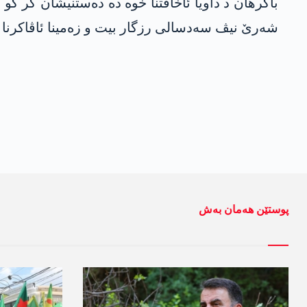
باکرھان د داویا ئاخافتنا خوە دە دەستنیشان کر ک
شەرێ نیڤ سەدسالی رزگار بیت و زەمینا ئاڤاکرنا “
پوستێن ھەمان بەش