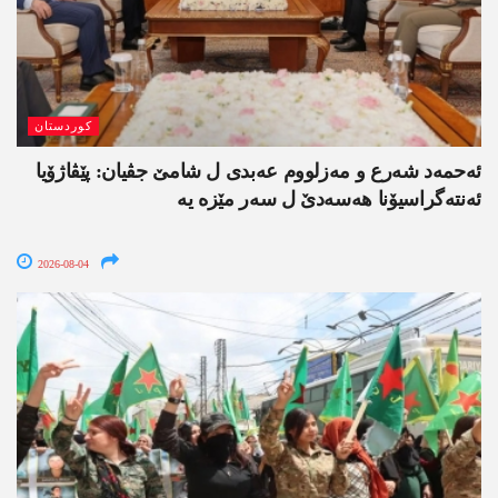
کوردستان
ئەحمەد شەرع و مەزلووم عەبدی ل شامێ جڤیان: پێڤاژۆیا
ئەنتەگراسیۆنا ھەسەدێ ل سەر مێزە یە
2026-08-04