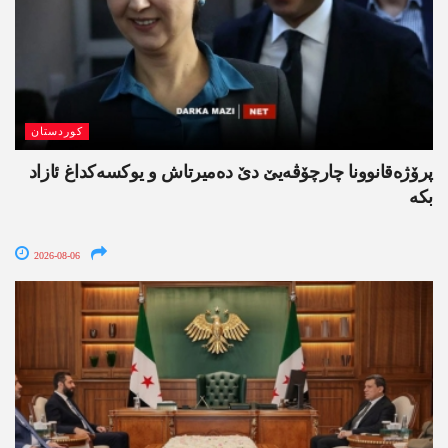
کوردستان
پرۆژەقانوونا چارچۆڤەیێ دێ دەمیرتاش و یوکسەکداغ ئازاد
بکە
2026-08-06