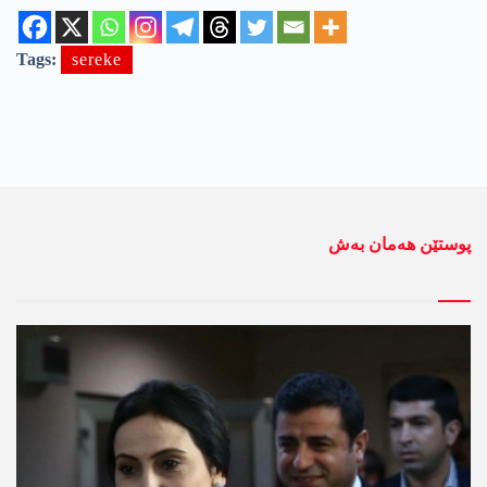
Tags:
sereke
پوستێن ھەمان بەش