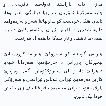
مەزن دانە پاراستنا ئەولەھیا ناڤچەیێ و
چارەسەرکرنا ئالۆزیان ب رێیا دیالۆگێ. ھەر وھا،
ئالیان ھێڤی خوەست کو بداویھاتنا شەر و بەردەوامیا
دانوستاندنێن د ناڤبەرا ئیران و ئامەریکایێ دە ببە
سەدەما ئاشتی و ئارامیەکا ماییندە ل ھەرێمێ.
ھێژایی گۆتنێیە کو سەرۆکێ ھەرێما کوردستانێ
نێچیرڤان بارزانی د چارچۆڤەیا سەردانا خوەیا
تەھرانێ دا، ژ بلی سەرۆککۆمار، لگەل وەزیرێ
کارێن دەرڤەیێ ئیرانێ عەباس ئیراقچی و سەرۆکێ
پارلامەنتۆیا ئیرانێ محەمەد باقر قالیباف ژی جڤینێن
جودا پێک ئانین.