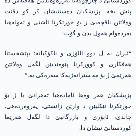
کوردستانێ د چارچۆڤەیا بەرژەوەندیێن ھەڤبەش دە
پێش بخە. پزیشکیان دەستنیشان کر کو دڤێت
وەلاتێن ناڤچەیێ ژ بۆ خورتکرنا ئاشتی و ئەولەھیا
بەردەوام ھەول بدن و گۆت:
“ئیران نە ل دوو ئالۆزی و ناکۆکیانە؛ بپێشخستنا
ھەڤکاری و کوورکرنا پێوەندیێن لگەل وەلاتێن
ھەرێمێ ژ بۆ مە ستراتەژیەکا سەرەکی یە.”
پزیشکیان ھەر وەھا ئامادەھیا تەھرانێ یا ژ بۆ
خورتکرنا تێکلیێن د وارێن زانستی، پەروەردەھی،
چاندی، ئابۆری و بازرگانیێ دا لگەل ھەرێما
کوردستانێ نیشان دا.