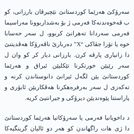
سەرۆکێ ھەرێما کوردستانێ نێچیرڤان بارزانی، کو
ب ڤەخوەندنەکا فەرمی ژ بۆ بەشداربوونا مەراسیما
فەرمی سەردانا تەھرانێ کربوو، ل سەر حەسابا
خوە یا تۆرا جڤاکی “X” دەربارێ ناڤەرۆکا ھەڤدیتنێ
دا زانیاری پارڤە کرن. بارزانی دیار کر کو وان ل
سەر رێیێن خورتکرنا تێکلیێن ئیراق و ھەرێما
کوردستانێ یێن لگەل ئیرانێ دانوستاندن کرنە و
تەکەزی ل سەر بەرفرەھکرنا ھەڤکاریێن ئابۆری و
پاراستنا پێوەندیێن دیرۆکی و جیرانتیێ کریە.
د داخویانیا فەرمی یا سەرۆکاتیا ھەرێما کوردستانێ
دا ژی ھات راگھاندن کو ھەر دو ئالیان گرینگیەکا