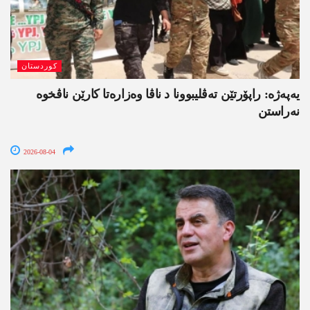
کوردستان
یەپەژە: راپۆرتێن تەڤلیبوونا د ناڤا وەزارەتا کارێن ناڤخوە
نەراستن
2026-08-04