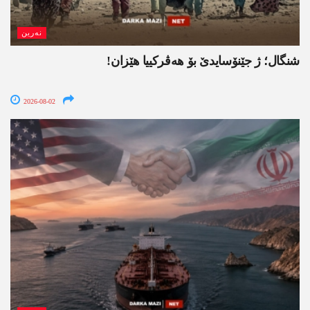
نەرین
شنگال؛ ژ جێنۆسایدێ بۆ هەڤرکییا هێزان!
2026-08-02