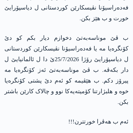
فەدەراسیۆنا نڤیسکارێن کوردستانی ل دیاسپۆرایێ
خورت و ب ھێز بکن.
ب ڤێ موناسەبەتێ دخوازم دیار بکم کو دێ
کۆنگرەیا مە یا فەدەراسیۆنا نڤیسکارێن کوردستانی
ل دیاسپۆرایێ رۆژا 25/7/2026ێ دا ل ئالمانیایێ ل
دار بکەڤە. ب ڤێ موناسەبەتێ ئەز کۆنگرەیا مە
پیرۆز دکم. ب ھێڤیمە کو ئەم دێ پشتی کۆنگرەیا
خوە و ھلبژارتنا کۆمیتەیەکا نوو و چالاک کارێن باشتر
بکن.
ئەم ب ھەڤرا خورتترن!!!