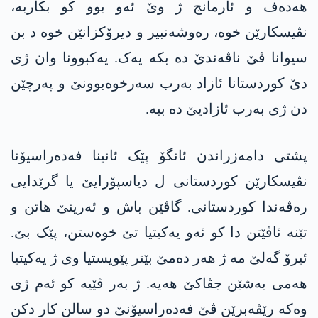
هەدەف و ئارمانج ژ وێ ئەو بوو کو بکاربە،
نڤیسکارێن خوە، رەوشەنبیر و دیرۆکزانێن خوە د بن
سیوانا ڤێ ناڤەندێ دە بکە یەک. یەکبوونا وان ژی
دێ کوردستانا ئازاد بەرب سەرخوەبوونێ و پەرچێن
دن ژی بەرب ئازادیێ دە ببە.
پشتی دامەزراندن ئانگۆ پێک ئانینا فەدەراسیۆنا
نڤیسکارێن کوردستانی ل دیاسپۆرایێ یا گرێدایی
رەڤەندا کوردستانی. گاڤێن باش و ئەرینێ ھاتن و
تێنە ئاڤێتن دا کو ئەو یەکیتیا تێ خوەستن، پێک بێ.
ئیرۆ گەلێ مە ژ ھەر دەمێ بێتر پێویستیا وی ژ یەکیتیا
ھەمی بەشێن جڤاکێ ھەیە. ژ بەر ڤێیە کو ئەم ژی
وەکە رێڤەبرێن ڤێ فەدەراسیۆنێ دو سالن کار دکن