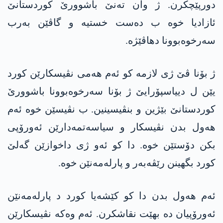
دورپێچکرن. ژ وان تەنێ باشوورێ کوردستانێ
ئازادیا خوە ب دەست خستیە و گاڤێن بەرب
سەرخوەبوونا دهاڤێژە.
ژ بۆنا ڤێ ژی لازمە کو ئەم ھەمی نڤیسکارێن کورد
یێن ل دییاسپۆرایێ ژ بۆنا سەرخوەبوونا باشوورێ
کوردستانێ بێژین و بنڤیسینین. ب نڤیسێن خوە ئەم
ھەول بدن نڤیسکار و سیاسەتمەدارێن ئەورۆپی
بکن دۆستێن خوە. دا کو ئەو ژی داخوازێن گەلێ
کورد بگهینن رێڤەبەر و پارلەمەنێن خوە.
ئەم ھەول بدن دا کو کێشەیا کورد د پارلەمەنێن
ئەورۆپیان دە بهێت نقاشکرن. ئەم وەکە نڤیسکارێن