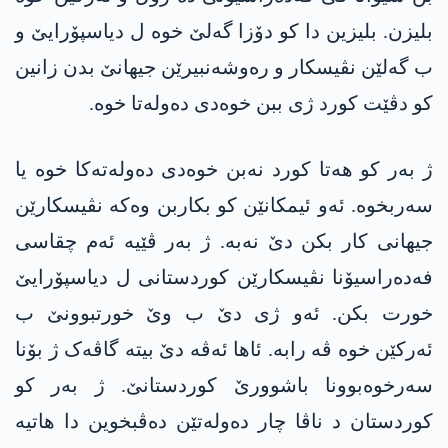
بلیزن. بلیزین دا کو دۆزا گەلێ خوە ل دیاسپۆرایێ و
ب گەلێن نڤیسکار و رەوشەنبیرێن جیھانێ بدن زانین
کو دڤێت کورد ژی ببن خوەدی دەولەتا خوە.
ژ بەر کو ھەتا کورد نەبن خوەدی دەولەتەکا خوە یا
سەربخوە. ئەو ئیمکانێن کو بکاربن وەکە نڤیسکارێن
جیھانی کار بکن دێ نەبە. ژ بەر ڤێیە ئەم چقاسی
فەدەراسیۆنا نڤیسکارێن کوردستانی ل دیاسپۆرایێ
خورت بکن. ئەو ژی دێ ب وێ خورتبوونێ ب
ئەرکێن خوە ڤە رابە. ئاھا ئەڤە دێ بیتە گاڤەک ژ بۆنا
سەرخوەبوونا باشوورێ کوردستانێ. ژ بەر کو
کوردستان د ناڤا چار دەولەتێن دەڤبخوین دا ھاتیە