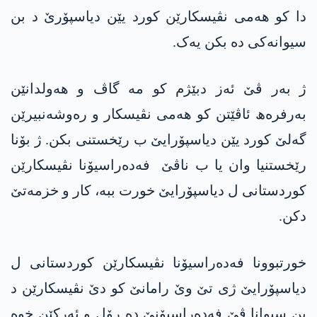
دا کو ھەمی نڤیسکارێن کورد یێن دیاسپۆرێ د بن
سیوانەکی دە بکن یەک.
ژ بەر ڤێ ئەز دبێژم کو مە گاڤ و ھەولدانێن
بەرفرەھ ئاڤێتن کو ھەمی نڤیسکار و رەوشەنبیرێن
گەلێ کورد یێن دیاسپۆرایێ ب رێخستنی بکن. ژ بۆنا
رێخستنیا وان یا ب ناڤێ فەدەراسیۆنا نڤیسکارێن
کوردستانی ل دیاسپۆرایێ خورت ببە، کار و خزمەتێ
دکن.
خورتبوونا فەدەراسیۆنا نڤیسکارێن کوردستانی ل
دیاسپۆرایێ ژی تێ وێ رامانێ کو دێ نڤیسکارێن د
بن سیوانا ڤێ فەدەراسیۆنێ دە رۆل و ئەرکێن خوە