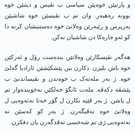
و پارتیێن خوەیێن سیاسی ب نڤیس و دیتنێن خوە
بوونە رەھبەر. وان تم ب نڤیسێن خوە شاشیێن
بەرپرس و رێبەرێن وەلاتێ خوە دەستنیشان کرنە دا
کو ئەو جارەکا دن شاشیان نەکن.
ھەگەر نڤیسکارێن وەلاتێن بندەست رۆل و ئەرکێن
خوە باش بلیزن. دکارن ببن پێشکێشێن ئازادیا گەلێ
خوە. ژ بەر ملەتەک ب خوەندن و نڤیساندنێ ب
پێشڤە دکەڤە. ملەت ئانگۆ خەلکێن نەخویندەوار تم
ل پاشن. ژ بەر ڤێیە نکارن ل گۆر خەتا نەتەوەیی ل
وەلاتێ خوە تەڤبگەرن. ژ بەر کو کەسێن نە
نەتەوەیی ژی تم شەخسی تەڤدگەرن یان دفکرن.