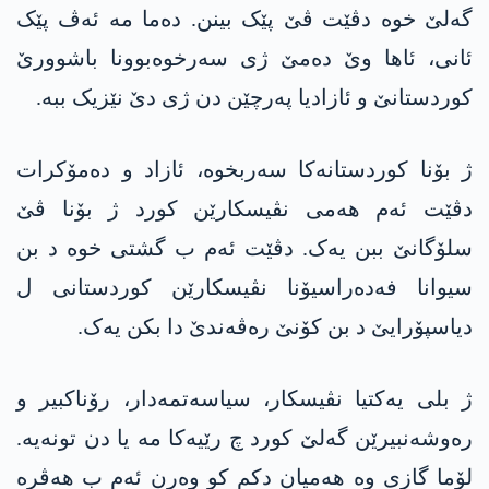
گەلێ خوە دڤێت ڤێ پێک بینن. دەما مە ئەڤ پێک
ئانی، ئاھا وێ دەمێ ژی سەرخوەبوونا باشوورێ
کوردستانێ و ئازادیا پەرچێن دن ژی دێ نێزیک ببە.
ژ بۆنا کوردستانەکا سەربخوە، ئازاد و دەمۆکرات
دڤێت ئەم ھەمی نڤیسکارێن کورد ژ بۆنا ڤێ
سلۆگانێ ببن یەک. دڤێت ئەم ب گشتی خوە د بن
سیوانا فەدەراسیۆنا نڤیسکارێن کوردستانی ل
دیاسپۆرایێ د بن کۆنێ رەڤەندێ دا بکن یەک.
ژ بلی یەکتیا نڤیسکار، سیاسەتمەدار، رۆناکبیر و
رەوشەنبیرێن گەلێ کورد چ رێیەکا مە یا دن تونەیە.
لۆما گازی وە ھەمیان دکم کو وەرن ئەم ب ھەڤرە