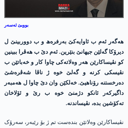
بووبێ ئەسەر
ھەگەر ئەم ب ئاوایەکێ بەرفرەھ و ب دووربینێ ل
دیرۆکا گەلێن جیھانێ بنێرین. ئەم دێ ب ھەڤرا ببینین
کو نڤیساکارێن ھەر وەلاتەکی چاوا کار و خەباتێن ب
نڤیسکی کرنە و گەلێ خوە ژ ناڤا شەڤرەشێ
دەرخستنە رۆناھیێ. خەلکێن وان دێ چاوا ل ھەمبەر
داگیرکەر ئانکو دژمنێ خوە ب رێ و ئۆلاخان
تەکۆشین بدە، نڤیساندنە.
نڤیساکارێن وەلاتێن بندەست تم ژ بۆ رێبەر، سەرۆک