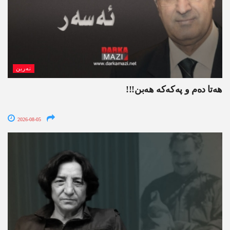
نەرین
ھەتا دەم و پەکەکە ھەبن!!!
2026-08-05