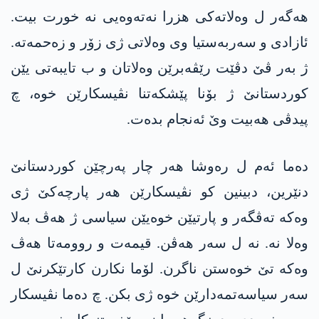
ھەگەر ل وەلاتەکی ھزرا نەتەوەیی نە خورت بیت.
ئازادی و سەربەستیا وی وەلاتی ژی زۆر و زەحمەتە.
ژ بەر ڤێ دڤێت رێڤەبرێن وەلاتان و ب تایبەتی یێن
کوردستانێ ژ بۆنا پێشکەتنا نڤیسکارێن خوە، چ
پیدڤی ھەبیت وێ ئەنجام بدەت.
دەما ئەم ل رەوشا ھەر چار پەرچێن کوردستانێ
دنێرین، دبینین کو نڤیسکارێن ھەر پارچەکێ ژی
وەکە تەڤگەر و پارتیێن خوەیێن سیاسی ژ ھەڤ بەلا
وەلا نە. نە ل سەر ھەڤن. قیمەت و روومەتا ھەڤ
وەکە تێ خوەستن ناگرن. لۆما نکارن کارتێکرنێ ل
سەر سیاسەتمەدارێن خوە ژی بکن. چ دەما نڤیسکار