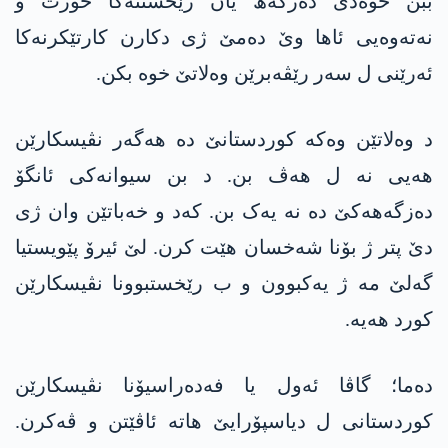
ببن خوەدی دەزگەھ یان رێخستنەکا خورت و
نەتەوەیی ئاھا وێ دەمێ ژی دکارن کارتێکرنەکا
ئەرێنی ل سەر رێڤەبرێن وەلاتێ خوە بکن.
د وەلاتێن وەکە کوردستانێ دە ھەگەر نڤیسکارێن
ھەیی نە ل ھەڤ بن. د بن سیوانەکی ئانگۆ
دەزگەھەکێ دە نە یەک بن. کەد و خەباتێن وان ژی
دێ پتر ژ بۆنا شەخسان هێت کرن. لێ ئیرۆ پێویستیا
گەلێ مە ژ یەکبوون و ب رێخستبوونا نڤیسکارێن
کورد ھەیە.
دەما؛ گاڤا ئەول یا فەدەراسیۆنا نڤیسکارێن
کوردستانی ل دیاسپۆرایێ ھاتە ئاڤێتن و ڤەکرن.