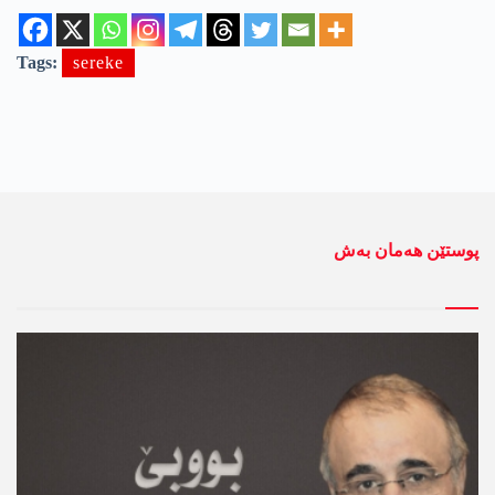
Tags:
sereke
پوستێن ھەمان بەش