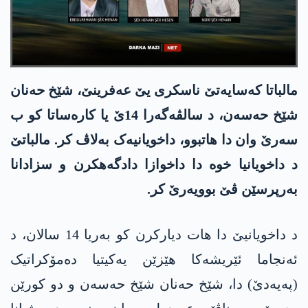
مالباتا کەسایەتێ ناسکری یێ عەفرینێ، شێخ حەنان
شێخ حەسەن، د سالڤەگەرا 14ێ یا کارەساتا کو ب
سەرێ وان دا ھاتبوو، داخویانیەک بەلاڤ کر. مالباتێ
د داخویانیا خوە دا داخوازا دادگەھکرن و سزادانا
بەرپرسێن ڤێ بوویەرێ کر.
د داخویانیێ دا ھات دیارکرن کو بەریا 14 سالان، د
ئەنجاما ئێریشەکا ھێزێن یەکیتیا دەمۆکراتیک
(پەیەدێ) دا، شێخ حەنان شێخ حەسەن و دو کورێن