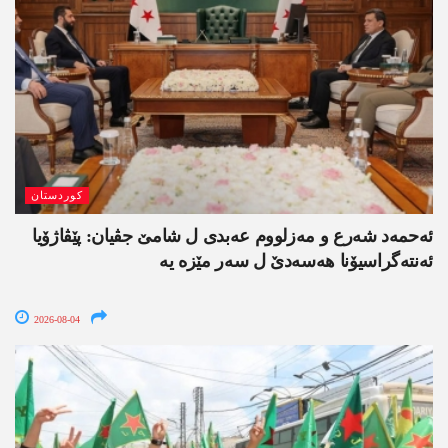
کوردستان
ئەحمەد شەرع و مەزلووم عەبدی ل شامێ جڤیان: پێڤاژۆیا
ئەنتەگراسیۆنا ھەسەدێ ل سەر مێزە یە
2026-08-04