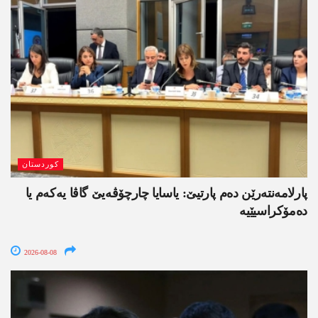
کوردستان
پارلامەنتەرێن دەم پارتیێ: یاسایا چارچۆڤەیێ گاڤا یەکەم یا
دەمۆکراسیێیە
2026-08-08