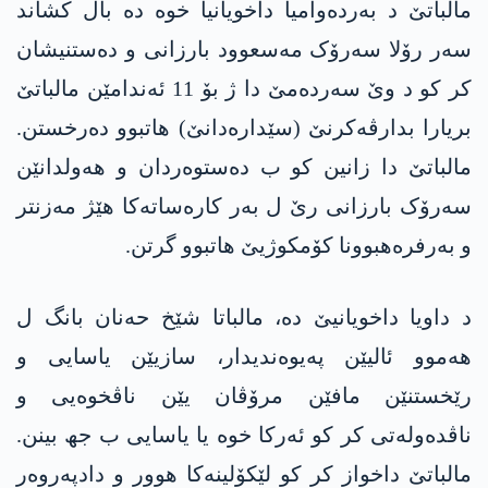
مالباتێ د بەردەوامیا داخویانیا خوە دە بال کشاند
سەر رۆلا سەرۆک مەسعوود بارزانی و دەستنیشان
کر کو د وێ سەردەمێ دا ژ بۆ 11 ئەندامێن مالباتێ
بریارا بدارڤەکرنێ (سێدارەدانێ) ھاتبوو دەرخستن.
مالباتێ دا زانین کو ب دەستوەردان و ھەولدانێن
سەرۆک بارزانی رێ ل بەر کارەساتەکا هێژ مەزنتر
و بەرفرەھبوونا کۆمکوژیێ ھاتبوو گرتن.
د داویا داخویانیێ دە، مالباتا شێخ حەنان بانگ ل
ھەموو ئالیێن پەیوەندیدار، سازیێن یاسایی و
رێخستنێن مافێن مرۆڤان یێن ناڤخوەیی و
ناڤدەولەتی کر کو ئەرکا خوە یا یاسایی ب جھ بینن.
مالباتێ داخواز کر کو لێکۆلینەکا ھوور و دادپەروەر