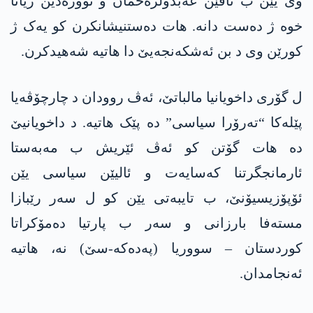
وی یێن ب ناڤێن عەبدولرەحمان و نوورەدین ژیانا
خوە ژ دەست دانە. ھات دەستنیشانکرن کو یەک ژ
کورێن وی د بن ئەشکەنجەیێ دا ھاتیە شەھیدکرن.
ل گۆری داخویانیا مالباتێ، ئەڤ روودان د چارچۆڤەیا
پێلەکا “تەرۆرا سیاسی” دە پێک ھاتیە. د داخویانیێ
دە ھات گۆتن کو ئەڤ ئێریش ب مەبەستا
ئارمانجگرتنا کەسایەت و ئالیێن سیاسی یێن
ئۆپۆزیسیۆنێ، ب تایبەتی یێن کو ل سەر رێبازا
مستەفا بارزانی و سەر ب پارتیا دەمۆکراتا
کوردستان – سووریا (پەدەکە-سێ) نە، ھاتیە
ئەنجامدان.