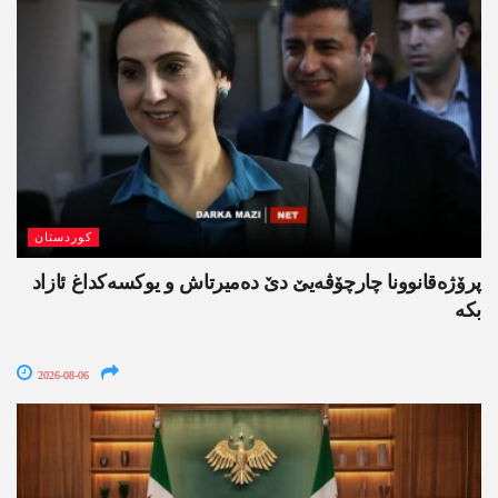
کوردستان
پرۆژەقانوونا چارچۆڤەیێ دێ دەمیرتاش و یوکسەکداغ ئازاد
بکە
2026-08-06