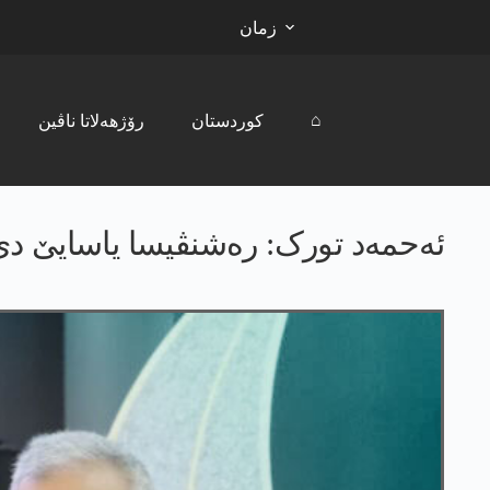
زمان
⌂
کوردستان
رۆژھەلاتا ناڤین
ئه‌حمه‌د تورک: رەشنڤیسا یاسایێ د