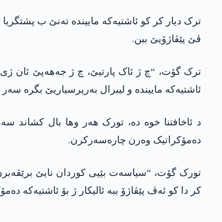
ترک دیار کر کو ئاشتیەکە ماییندە تەنێ ب پشتگری
ڤێ پێڤاژۆیێ ببن.
ترک گۆت، “چ ژ ئاک پارتیێ، چ ژ جه‌هه‌پێ ئان ژی
ئاشتیەکە ماییندە و لیبرال بەرپرسیاریێ بگرە سەر 
د ئاخافتنا خوە دە، تورک ھەر وھا بال کشاند سەر
دەمۆکراتیک وەرن چارەسەرکرن.
تورک گۆت، “سیاسەت بێیی کوردان نایێ برێڤەبرن
کر دا کو ئەڤ پێڤاژۆ ببە ئالیکار ژ بۆ ئاشتیەکە دە