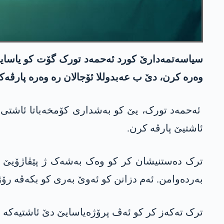
سیاسەتمەدارێ کورد ئه‌حمه‌د تورک گۆت کو یاسایا 
وەرە کرن، دێ ب عه‌بدوللا ئۆجالان رە وەرە پارڤەک
ئه‌حمه‌د تورک، یێ کو بەشداری کۆمخەباتا ئاشتی و 
ئاشتیێ پارڤە کرن.
ترک دەستنیشان کر کو وەک بەشەک ژ پێڤاژۆیێ پرۆژ
بەردەوامن. ئەم دزانن کو ئەوێ بەری کو بکەڤە رۆژە
ترک تەکەز کر کو ئه‌ڤ پرۆژه‌یاسایێ دێ ئاشتیەکە 