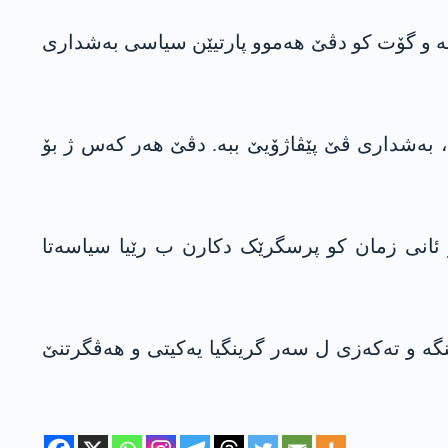
ونە و گۆت کو دڤێ ھەموو پارتیێن سیاسی بەشداری
ی، بەشداری ڤێ پێڤاژۆیێ ببە. دڤێ ھەر کەس ژ بۆ
 و ئانی زمان کو پرسگرێک دکارن ب رێیا سیاسەتا
ە و تەکەزی ل سەر گرینگیا یەکیتی و ھەڤگرتنێ