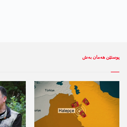
پوستێن ھەمان بەش