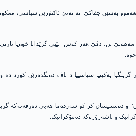
ا ھەموو بەشێن جڤاکێ، نە تەنێ ئاکتۆرێن سیاسی، ممک
 مه‌هه‌پێ بن، دڤێ ھەر کەس، بێیی گرێدانا خوەیا پارت
خوە.”
 گرینگیا یەکیتیا سیاسییا د ناڤ دەنگدەرێن کورد دە
” و دەستنیشان کر کو سەردەما ھەیی دەرفەتەکە گرینگ
مۆکراتیک و پاشەرۆژەکە دەمۆکراتیک.