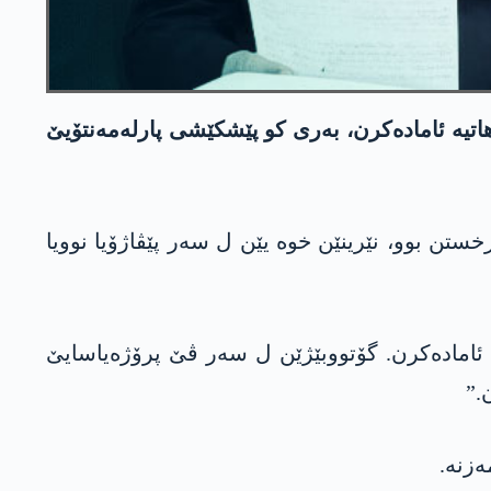
ھاتیە ئامادەکرن، بەری کو پێشکێشی پارلەمەنتۆیێ
خستن بوو، نێرینێن خوە یێن ل سەر پێڤاژۆیا نوویا
 ئامادەکرن. گۆتووبێژێن ل سەر ڤێ پرۆژه‌یاسایێ
.”
ەزنە.