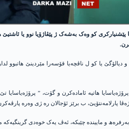
پێشنیاركری کو وەک بەشەک ژ پێڤاژۆیا نوو یا ئاشتیێ 
رن.
دیالۆگێ یا کو ل ناڤچەیا قۆسەرا مێردینێ ھاتبوو لدار
ه‌یاسایا ھاتیە ئامادەکرن و گۆت، ” پرۆژه‌یاسایا تێ
ڤا پارلامەنتۆیێ، ب برێز ئۆجالان رە ژی وەرە پارڤەکرن
بەرفرەھ و ماییندە چێبكه‌، ئەڤ یەک خوەدی گرینگیەکە م