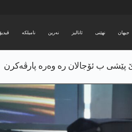
جیھان
نھێنی
ئانالیز
نەرین
نامیلکە
ڤیدیۆ
ێ پێشی ب ئۆجالان رە وەرە پارڤەکرن