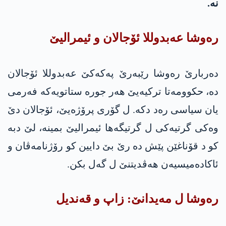
نە.
رەوشا عه‌بدوللا ئۆجالان و ئیمرالیێ
دەربارێ رەوشا رێبەرێ په‌كه‌كێ عه‌بدوللا ئۆجالان
دە، حكوومه‌تا ترکیەیێ ھەر جورە ستاتویەکە فەرمی
یان سیاسی رەد دکە. ل گۆری پرۆژەیێ، ئۆجالان دێ
وەکی گرتیەکی ل گرتیگەھا ئیمرالیێ بمینە، لێ دبە
کو د قۆناغێن پێش دە رێ بێ دایین کو رۆژنامەڤان و
ئاکادەمیسیەن ھەڤدیتنێ ل گەل بکن.
رەوشا ل مەیدانێ: زاپ و قەندیل