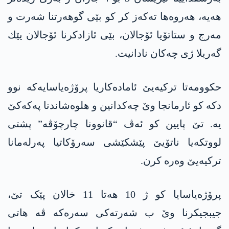
هه‌یه، هه‌روه‌ها ته‌كه‌ز كر كو بێی گوهه‌رتنا شه‌رت و
مه‌رج و ستاتۆیا ئۆجالان، بێی ئازادكرنا ئۆجالان یێك
گه‌ریلا ژی چه‌كان نادانیت‌.
حكوومه‌تا ترکیەیێ ئامادەکاریا پرۆژەیاسایەکە نوو
دکە کو ئارمانجا وێ چەکدانین و ھلوەشاندنا په‌كه‌كێ
یە. تێ پایین کو ئەڤ “قانوونا چارچۆڤە” پشتی
لووتکەیا ناتۆیێ پێشکێشی سەرۆکاتیا پەرلەمانا
ترکیەیێ وەرە کرن.
پرۆژەیاسایا کو ژ 10 ھەتا 11 خالان پێک تێ،
جیبجیکرنا وێ ب شەرتەکی سەرەکە ڤە ھاتی