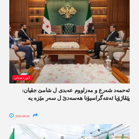
کوردستان
ئەحمەد شەرع و مەزلووم عەبدی ل شامێ جڤیان:
پێڤاژۆیا ئەنتەگراسیۆنا ھەسەدێ ل سەر مێزە یە
2026-08-04