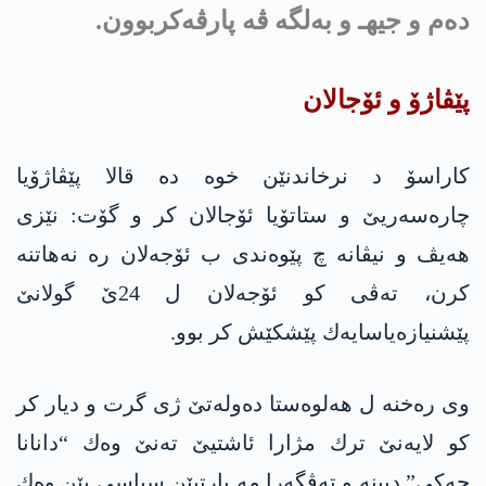
ده‌م و جیهـ و به‌لگه‌ ڤه‌ پارڤه‌كربوون.
پێڤاژۆ و ئۆجالان
كاراسۆ د نرخاندنێن خوه‌ ده‌ قالا پێڤاژۆیا
چاره‌سه‌ریێ و ستاتۆیا ئۆجالان كر و گۆت: نێزی
هه‌یڤ و نیڤانه‌ چ پێوه‌ندی ب ئۆجه‌لان ره‌ نه‌هاتنه‌
كرن، ته‌ڤی كو ئۆجه‌لان ل 24ێ گولانێ
پێشنیازه‌یاسایه‌ك پێشكێش كر بوو.
وی ره‌خنه‌ ل هه‌لوه‌ستا ده‌وله‌تێ ژی گرت و دیار كر
كو لایه‌نێ ترك مژارا ئاشتیێ ته‌نێ وه‌ك “دانانا
چه‌كی” دبینه‌ و ته‌ڤگه‌را مه‌ پارتیێن سیاسی یێن وه‌ك