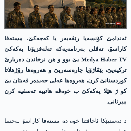
ئه‌ندامێ كۆنسه‌یا رێڤه‌به‌ر یا كه‌جه‌كێ، مسته‌فا
كاراسۆ، ته‌ڤلی به‌رنامه‌یه‌كه‌ ته‌له‌فزیۆنا په‌كه‌كێ
Medya Haber TV یێ بوو و هن نرخاندن ده‌ربارێ
تركیه‌یێ، پێڤاژۆیا چاره‌سه‌ریێ و هه‌روه‌ها رۆژهلاتا
كوردستانێ كرن، هه‌روه‌ها عه‌لی حه‌یده‌ر قه‌یتان یێ
كو ژ هێلا په‌كه‌كێ ب خوه‌ڤه‌ هاتییه‌ ته‌سفیه‌ كرن
ببیرئانی.
د ده‌ستپێكا ئاخافتنا خوه‌ ده‌ مسته‌فا كاراسۆ به‌حسا