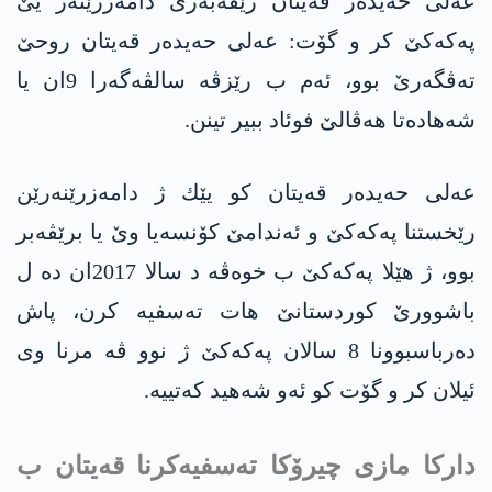
عه‌لی حه‌یده‌ر قه‌یتان رێڤه‌به‌رێ دامه‌رزێنه‌ر یێ
په‌كه‌كێ كر و گۆت: عه‌لی حه‌یده‌ر قه‌یتان روحێ
ته‌ڤگه‌رێ بوو، ئه‌م ب رێزڤه‌ سالڤه‌گه‌را 9ان یا
شه‌هاده‌تا هه‌ڤالێ فوئاد ببیر تینن.
عه‌لی حه‌یده‌ر قه‌یتان كو یێك ژ دامه‌زرێنه‌رێن
رێخستنا په‌كه‌كێ و ئه‌ندامێ كۆنسه‌یا وێ یا برێڤه‌بر
بوو، ژ هێلا په‌كه‌كێ ب خوه‌ڤه‌ د سالا 2017ان ده‌ ل
باشوورێ كوردستانێ هات ته‌سفیه‌ كرن، پاش
ده‌رباسبوونا 8 سالان په‌كه‌كێ ژ نوو ڤه‌ مرنا وی
ئیلان كر و گۆت كو ئه‌و شه‌هید كه‌تییه‌.
داركا مازی چیرۆكا ته‌سفیه‌كرنا قه‌یتان ب