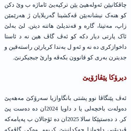
چاڤکانیێن ئەولەھیێ یێن ترکیەیێ ئاماژە ب وێ دکن
کو ھنەک نیشانەیێن ڤەکشینا گەریلایان ژ ھەرێمێن
زاپ، مەتینا، گاره‌ و قەندیلێ ھاتنە دیتن. لێ بەلێ
ئاک پارتی دیار دکە کو ئەڤ گاڤ ھین نە د ئاستا
داخوازکری دە نە و ئەو ل بەندا کریارێن راستەقین و
جدیترن بەری کو قانوون بکەڤە وارێ جبجیکرنێ.
دیرۆکا پێڤاژۆیێ
ئەڤ پێنگاڤا نوو پشتی بانگاوازیا سەرۆکێ مه‌هه‌پێ
دەولەت باخچەلی یا د داویا 2024ان دە دەست پێ
کر. د دەستپێکا سالا 2025ان دە ئۆجالان ب پەیامەکە
ڤیدیۆیی داخوازا چەکدانینێ کربوو. وەکی گاڤەکە