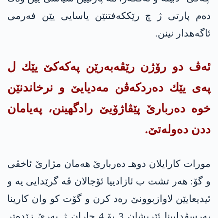
ده‌م پارتى ژ چ رێككه‌فتنێن یاسایی یێن فەرمی
ئاگه‌هدار نینن.
ئه‌ڤ دو رۆژن رێڤه‌به‌رێن په‌كه‌كێ یێك ل
په‌ی یێك ده‌ردكه‌ڤن مه‌دیایێ و نرخاندنێن
خوه‌ ده‌ربارێ پێڤاژۆیێ رادگهینن، په‌یامان
ددن ده‌وله‌تێ.
مورات كارایلان دوهـ ده‌ربارێ هه‌مان مژارێ ئاخڤی
و گۆ: هه‌ر تشت ب ئازادییا ئۆجالان ڤه‌ گرێدایی یه‌ و
ئیدیعایێن لاوازبوونێ ره‌د كرن و گۆت كو وان كارینا
به‌رسڤدایینا ئێریشان 3 بۆ 4 جاران ژ به‌رێ زێده‌تر