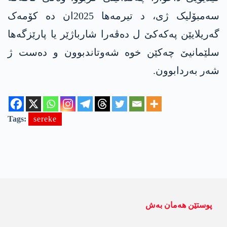
سەمبۆلیک ژی، د تیرمەھا 2025ان دە کۆمەک
گەریلایێن په‌كه‌كێ ل دەڤەرا شارباژێر یا پارێزگەھا
سلێمانیێ چەکێن خوە شەوتاندبوون و دەست ژ
شەر بەردابوون.
Tags:
sereke
پوستێن ھەمان بەش