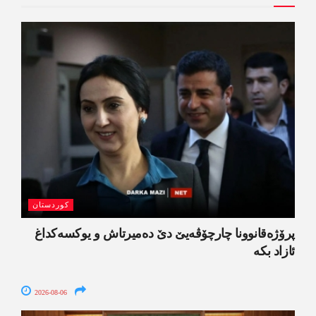
کوردستان
پرۆژەقانوونا چارچۆڤەیێ دێ دەمیرتاش و یوکسەکداغ
ئازاد بکە
2026-08-06