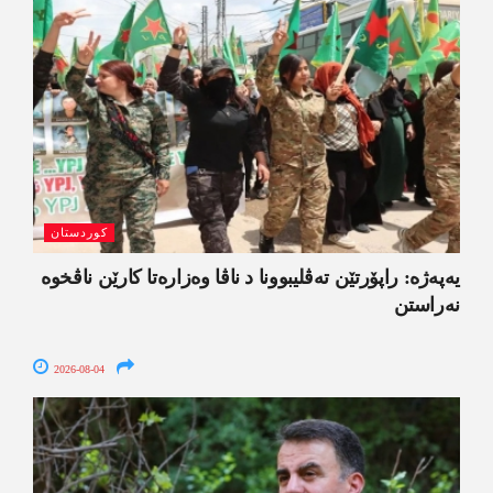
کوردستان
یەپەژە: راپۆرتێن تەڤلیبوونا د ناڤا وەزارەتا کارێن ناڤخوە
نەراستن
2026-08-04