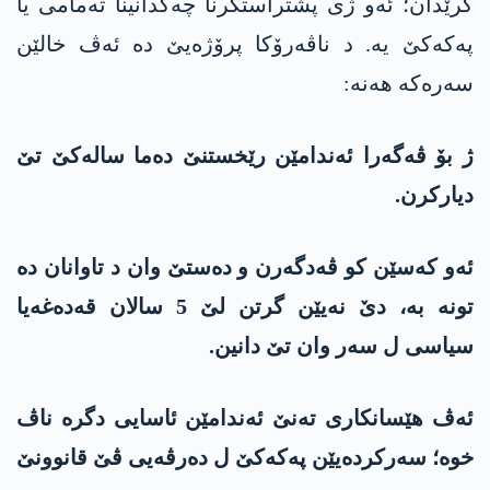
گرێدان؛ ئەو ژی پشتراستکرنا چەکدانینا تەمامی یا
په‌كه‌كێ یە. د ناڤەرۆکا پرۆژەیێ دە ئەڤ خالێن
سەرەکە ھەنە:
ژ بۆ ڤەگەرا ئەندامێن رێخستنێ دەما سالەکێ تێ
دیارکرن.
ئەو کەسێن کو ڤەدگەرن و دەستێ وان د تاوانان دە
تونە بە، دێ نەیێن گرتن لێ 5 سالان قەدەغەیا
سیاسی ل سەر وان تێ دانین.
ئەڤ ھێسانکاری تەنێ ئەندامێن ئاسایی دگرە ناڤ
خوە؛ سەرکردەیێن په‌كه‌كێ ل دەرڤەیی ڤێ قانوونێ