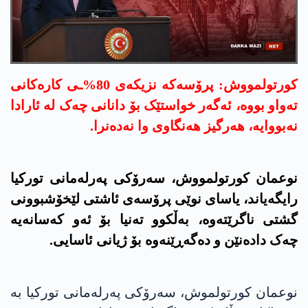
کورتولمووش: پرۆسەکە نزیکەی 80%ـی کارەکانی
تەواو بووە، ئەگەر خواستێک بۆ دانانی چەک لە ئارادا
نەبووایە، هەرگیز هەنگاوی وا نەدەنرا.
نوعمان کورتولمووش، سەرۆکی پەرلەمانی تورکیا
رایگەیاند، یاسای نوێی پرۆسەی ئاشتی لێخۆشبوونی
گشتی ناگرێتەوە، بەڵکوو تەنیا بۆ ئەو کەسانەیە
چەک دادەنێن و دەگەڕێنەوە بۆ ژیانی ئاسایی.
نوعمان کورتولموش، سەرۆکی پەرلەمانی تورکیا بە