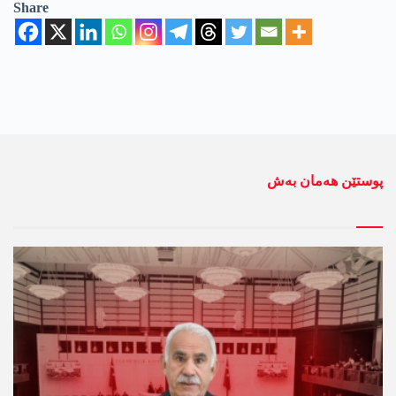
Share
پوستێن ھەمان بەش