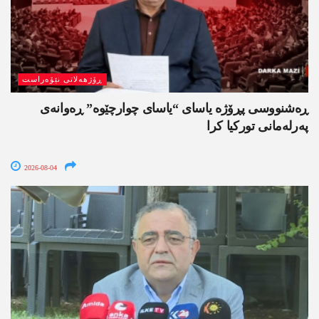
ڕۆژھەلاتی نێۆەراست
ڕەشنووسی پڕۆژە یاسای “یاسای چوارچێوە” ڕەوانەی
پەرلەمانی تورکیا کرا
2026-08-04