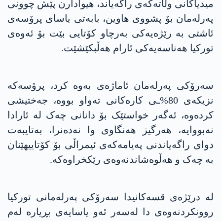
میدیاکانی وڵاتەکەی راگەیاند، هیوادارن پێش چوونی
پەرلەمان بۆ پشووی هاوین، بابەتی یاسای پرۆسەی
ئاشتی بە رێژەیەکی بەرچاو کۆتایی بێت بۆ ئەوەی
تورکیا هەناسەیەکی ئارام هەڵبکێشێت.
سەرۆکی پەرلەمان ئاماژەی بەوە کرد، پرۆسەکە
نزیکەی 80%ـی کارەکانی تەواو بووە، جەختیشی
کردەوە، ئەگەر خواستێک بۆ دانانی چەک لە ئارادا
نەبووایە، هەرگیز هەنگاوی وا نەدەنرا، بەتایبەت
دوای راگەیاندنی پەیامەکەی ئیمراڵی بۆ کۆتاییهێنان
بە چەک و هەڵوەشاندنەوەی رێکخراوەکە.
لە درێژەی قسەکانیدا سەرۆکی پەرلەمانی تورکیا
روونکردنەوەی دا لەسەر ئەو یاسایەی بڕیارە لەم