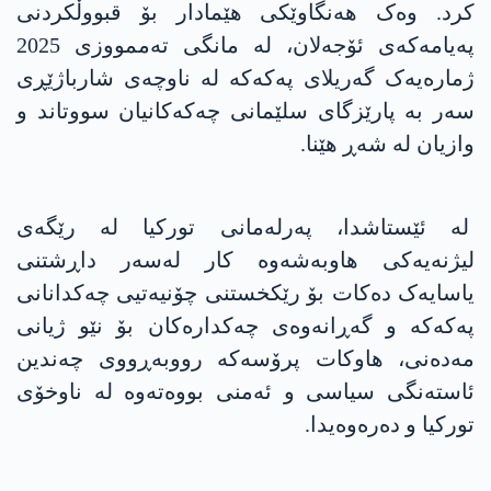
کرد. وەک هەنگاوێکی هێمادار بۆ قبووڵکردنی
پەیامەکەی ئۆجەلان، لە مانگی تەممووزی 2025
ژمارەیەک گەریلای پەکەکە لە ناوچەی شارباژێڕی
سەر بە پارێزگای سلێمانی چەکەکانیان سووتاند و
وازیان لە شەڕ هێنا.
لە ئێستاشدا، پەرلەمانی تورکیا لە رێگەی
لیژنەیەکی هاوبەشەوە کار لەسەر داڕشتنی
یاسایەک دەکات بۆ رێکخستنی چۆنیەتیی چەکدانانی
پەکەکە و گەڕانەوەی چەکدارەکان بۆ نێو ژیانی
مەدەنی، هاوکات پرۆسەکە رووبەڕووی چەندین
ئاستەنگی سیاسی و ئەمنی بووەتەوە لە ناوخۆی
تورکیا و دەرەوەیدا.