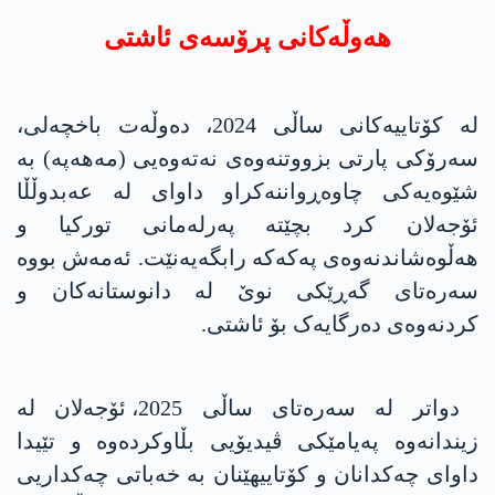
هەوڵەکانی پرۆسەی ئاشتی
لە کۆتاییەکانی ساڵی 2024، دەوڵەت باخچەلی،
سەرۆکی پارتی بزووتنەوەی نەتەوەیی (مەهەپە) بە
شێوەیەکی چاوەڕواننەکراو داوای لە عەبدوڵڵا
ئۆجەلان کرد بچێتە پەرلەمانی تورکیا و
هەڵوەشاندنەوەی پەکەکە رابگەیەنێت. ئەمەش بووە
سەرەتای گەڕێکی نوێ لە دانوستانەکان و
کردنەوەی دەرگایەک بۆ ئاشتی.
دواتر لە سەرەتای ساڵی 2025، ئۆجەلان لە
زیندانەوە پەیامێکی ڤیدیۆیی بڵاوکردەوە و تێیدا
داوای چەکدانان و کۆتاییهێنان بە خەباتی چەکداریی