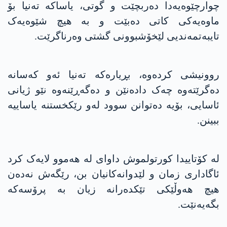
چوارچێوەیەدا دەربچێت و گوتی، یاساکە تەنیا بۆ
ماوەیەکی کاتی دەبێت و بە هیچ شێوەیەک
تایبەتمەندیی لێخۆشبوونی گشتی وەرناگرێت.
روونیشی کردەوە، بڕیارەکە تەنیا ئەو کەسانە
دەگرێتەوە چەک دادەنێن و دەگەڕێنەوە نێو ژیانی
ئاسایی، بۆیە دەتوانن سوود لەو رێکخستنە یاساییە
ببینن.
لە کۆتاییدا کورتولموش داوای لە هەموو لایەک کرد
ئاگاداری زمان و لێدوانەکانیان بن، رێگەش نەدەن
هیچ هەوڵێکی تێکدەرانە زیان بە پرۆسەکە
بگەیەنێت.