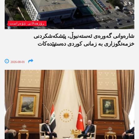
ڕۆژھەلاتی نێۆەراست
شارەوانی گەورەی ئەستەنبوڵ، پێشکەشکردنی
خزمەتگوزاری بە زمانی کوردی دەستپێدەکات
2026-08-01