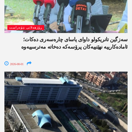
ڕۆژھەلاتی نێۆەراست
سەزگین تانریکولو داوای یاسای چارەسەری دەکات؛
ئامادەکارییە نهێنییەکان پرۆسەکە دەخاتە مەترسییەوە
2026-08-01