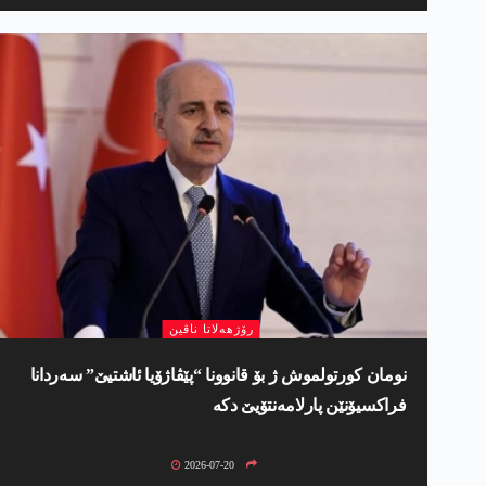
رۆژھەلاتا ناڤین
نومان کورتولموش ژ بۆ قانوونا “پێڤاژۆیا ئاشتیێ” سەردانا
فراکسیۆنێن پارلامەنتۆیێ دکە
2026-07-20