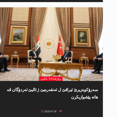
رۆژھەلاتا ناڤین
سەرۆکوەزیرێ ئیراقێ ل ئەنقەرەیێ ژ ئالیێ ئەردۆگان ڤە
ھاتە پێشوازیکرن
2026-07-28