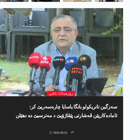
رۆژھەلاتا ناڤین
سەزگین تانریکولو بانگا یاسایا چارەسەریێ کر:
ئامادەکاریێن ڤەشارتی پێڤاژۆیێ د مەترسیێ دە دھێلن
2026-08-01