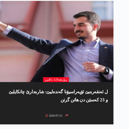
رۆژھەلاتا ناڤین
ل ئەنقەرەیێ ئۆپەراسیۆنا گەندەلیێ: شارەدارێ چانکایایێ
و 23 کەسێن دن ھاتن گرتن
2026-07-15