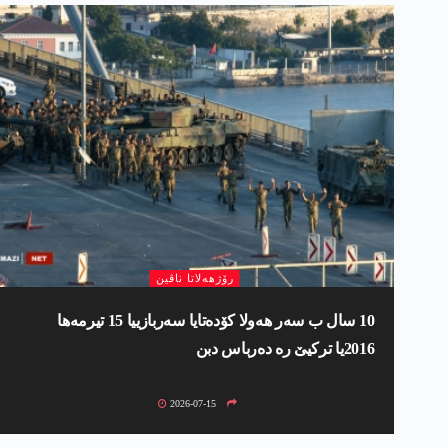
رۆژھەلاتا ناڤین
10 سال ب سەر ھەولا كۆده‌تایا سەربازییا 15 تیرمەھا
2016یا ترکیێ رە دەرباس دبن
2026-07-15