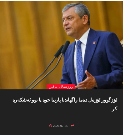
رۆژھەلاتا ناڤین
ئۆزگوور ئۆزەل دەما راگهاندنا پارتیا خوە یا نوو ئەشکەرە
کر
2026-07-15