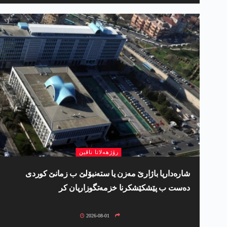
رۆژھەلاتا ناڤین
شارەداریا باژارێ مەزن یا ستەنبۆلێ ب زمانێ کوردی
دەست ب پێشکێشکرنا خزمەتگوزاریان کر
2026-08-01