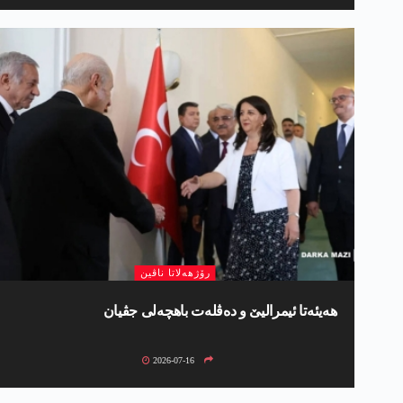
رۆژھەلاتا ناڤین
ھەیئەتا ئیمرالیێ و دەڤلەت باھچەلی جڤیان
2026-07-16