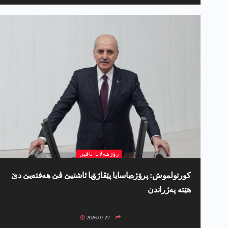
رۆژھەلاتا ناڤین
کورتولموش: پرۆژەیاسایا پێڤاژۆیا ئاشتیێ ڤێ ھەفتەیێ دێ
هێتە پەژراندن
2026-07-27