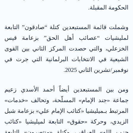
الحكومة المقبلة.
وشملت قائمة المستبعدين كتلة “صادقون” التابعة
لمليشيات “عصائب أهل الحق” بزعامة قيس
الخزعلي، والتي حصدت المركز الثاني بين القوى
الشيعية في الانتخابات البرلمانية التي جرت في
نوفمبر/تشرين الثاني 2025.
ومن بين المستبعدين أيضاً أحمد الأسدي زعيم
جماعة «جند الإمام» المسلّحة، وتحالف «خدمات»
المرتبط بـميليشيا «كتائب الإمام علي» بزعامة شبل
الزيدي، وحركة «حقوق» التابعة لميليشيا «كتائب
حزب الله» العراقي، وكتلة «منتصرون» التابعة