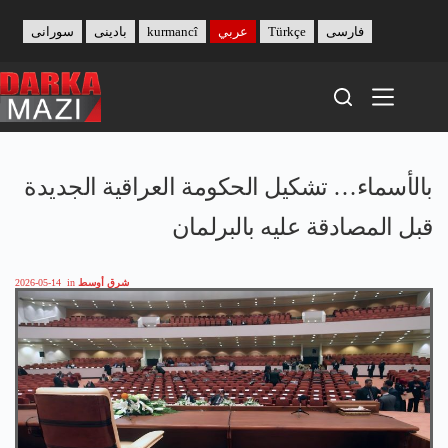
Skip
to
فارسی
Türkçe
عربي
kurmancî
بادینی
سورانی
content
بالأسماء… تشكيل الحكومة العراقية الجديدة
قبل المصادقة عليه بالبرلمان
شرق أوسط
in
2026-05-14