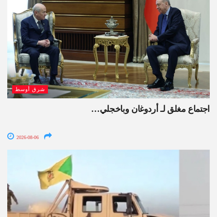
شرق أوسط
اجتماع مغلق لـ أردوغان وباخجلي…
2026-08-06