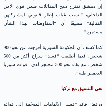
إن دمشق تقترح دمج المقاتلات ضمن قوى الأمن
الداخلي، “بسبب غياب إطار قانوني لمشاركتهن
القتالية” مضيفًا أن “المفاوضات بهذا الشأن
مستمرة”.
كما كشف أن الحكومة السورية أفرجت عن نحو 900
شخص، فيما أطلقت “قسد” سراح أكثر من 500
شخص، مع بقاء نحو 500 محتجز لدى “قوات سوريا
الديمقراطية”.
نفي التنسيق مع تركيا
ورفض قائد “قسد” الاتّهامات الموجّهة إلى قواته