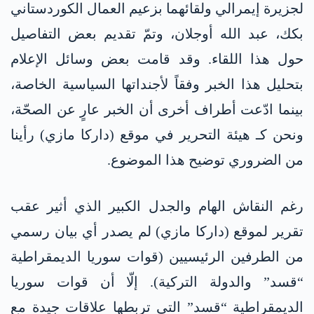
لجزيرة إيمرالي ولقائهما بزعيم العمال الكوردستاني
بكك، عبد الله أوجلان، وتمّ تقديم بعض التفاصيل
حول هذا اللقاء. وقد قامت بعض وسائل الإعلام
بتحليل هذا الخبر وفقاً لأجنداتها السياسية الخاصة،
بينما ادّعت أطراف أخرى أن الخبر عارٍ عن الصحّة،
ونحن كـ هيئة التحرير في موقع (داركا مازي) رأينا
من الضروري توضيح هذا الموضوع.
رغم النقاش الهام والجدل الكبير الذي أثير عقب
تقرير لموقع (داركا مازي) لم يصدر أي بيان رسمي
من الطرفين الرئيسيين (قوات سوريا الديمقراطية
“قسد” والدولة التركية). إلّا أن قوات سوريا
الديمقراطية “قسد” التي تربطها علاقات جيدة مع