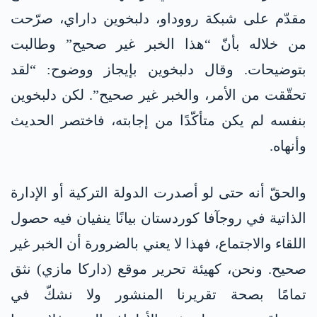
مقدّم على شبكة رووداو، دلبخوين داراي، صرّحت
من خلاله بأنّ “هذا الخبر غير صحيح” وطالبت
بتوضيحات. وقال دلبخوين بإيجاز ووضوح: “لقد
تحقّقت من الأمر، والخبر غير صحيح”. لكن دلبخوين
بنفسه لم يكن متأكّدًا من إجابته، فاختصر الحديث
وأنهاه.
والحقّ أنه حتى لو أصدرت الدولة التركية أو الإدارة
الذاتية في روجآفا كوردستان بيانًا ينفيان فيه حصول
اللقاء والاجتماع، فهذا لا يعني بالضرورة أن الخبر غير
صحيح. ونحن، كهيئة تحرير موقع (داركا مازي) نثق
تمامًا بصحة تقريرنا المنشور ولا نشكّ في