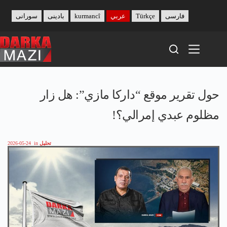
Skip
to
فارسی
Türkçe
عربي
kurmancî
بادینی
سورانی
content
حول تقرير موقع “داركا مازي”: هل زار
مظلوم عبدي إمرالي؟!
تحليل
in
2026-05-24