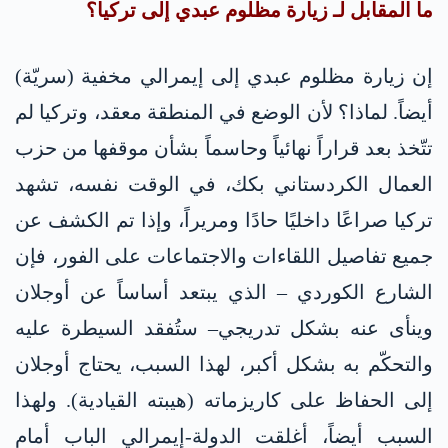
ما المقابل لـ زيارة مظلوم عبدي إلى تركيا؟
إن زيارة مظلوم عبدي إلى إيمرالي مخفية (سريّة)
أيضاً. لماذا؟ لأن الوضع في المنطقة معقد، وتركيا لم
تتّخذ بعد قراراً نهائياً وحاسماً بشأن موقفها من حزب
العمال الكردستاني بكك، في الوقت نفسه، تشهد
تركيا صراعًا داخليًا حادًا ومريراً، وإذا تم الكشف عن
جميع تفاصيل اللقاءات والاجتماعات على الفور، فإن
الشارع الكوردي – الذي يبتعد أساساً عن أوجلان
وينأى عنه بشكل تدريجي– ستُفقد السيطرة عليه
والتحكّم به بشكل أكبر، لهذا السبب، يحتاج أوجلان
إلى الحفاظ على كاريزماته (هيبته القيادية). ولهذا
السبب أيضاً، أغلقت الدولة-إيمرالي الباب أمام