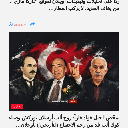
ردّاً على تحليلات وتهديدات أوجلان لموقع “داركا مازي”:
من يخاف الحديد، لا يركب القطار…
2026-07-28
تحليل
تمخّض الجبل فولد فاراً: روح ألب أرسلان توركش وضياء
كوك ألب تلد من رحم الاجتماع (التأريخي!) لأوجلان…