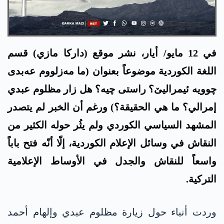
في 12 مايو/ أيار، نشر موقع (داركا مازي) قسم
اللغة الكوردية موضوعاً بعنوان (ما مه‌زلووم عه‌بدی
چوویە ئیمرالیێ؟ راستی چیە؟ هل زار مظلوم عبدي
إمرالي؟ ما هي الحقيقة؟) ورغم أن الخبر لم يتصدر
المشهد السياسي الكوردي ولم يثُر حوله الكثير من
النقاش في وسائل الإعلام الكوردية، إلّا أنّه فتح باباً
واسعاً للنقاش والجدل في الأوساط الإعلامية
التركية.
وردت أنباء حول زيارة مظلوم عبدي وإلهام أحمد