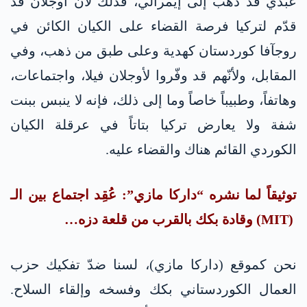
عبدي قد ذهب إلى إيمرالي، فذلك لأن أوجلان قد
قدّم لتركيا فرصة القضاء على الكيان الكائن في
روجآفا كوردستان كهدية وعلى طبق من ذهب، وفي
المقابل، ولأنّهم قد وفّروا لأوجلان فيلا، واجتماعات،
وهاتفاً، وطبيباً خاصاً وما إلى ذلك، فإنه لا ينبس ببنت
شفة ولا يعارض تركيا بتاتاً في عرقلة الكيان
الكوردي القائم هناك والقضاء عليه.
توثيقاً لما نشره “داركا مازي”: عُقِد اجتماع بين الـ
(MIT) وقادة بكك بالقرب من قلعة دزه…
نحن كموقع (داركا مازي)، لسنا ضدّ تفكيك حزب
العمال الكوردستاني بكك وفسخه وإلقاء السلاح.