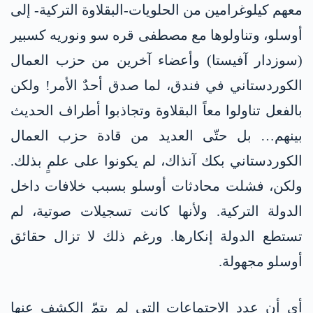
معهم كيلوغرامين من الحلويات-البقلاوة التركية- إلى
أوسلو، وتناولوها مع مصطفى قره سو ونوريه كسبير
(سوزدار آفيستا) وأعضاء آخرين من حزب العمال
الكوردستاني في فندق، لما صدق أحدٌ الأمر! ولكن
بالفعل تناولوا معاً البقلاوة وتجاذبوا أطراف الحديث
بينهم… بل حتّى العديد من قادة حزب العمال
الكوردستاني بكك آنذاك، لم يكونوا على علمٍ بذلك.
ولكن، فشلت محادثات أوسلو بسبب خلافات داخل
الدولة التركية. ولأنها كانت تسجيلات صوتية، لم
تستطع الدولة إنكارها. ورغم ذلك لا تزال حقائق
أوسلو مجهولة.
أي أن عدد الاجتماعات التي لم يتمّ الكشف عنها