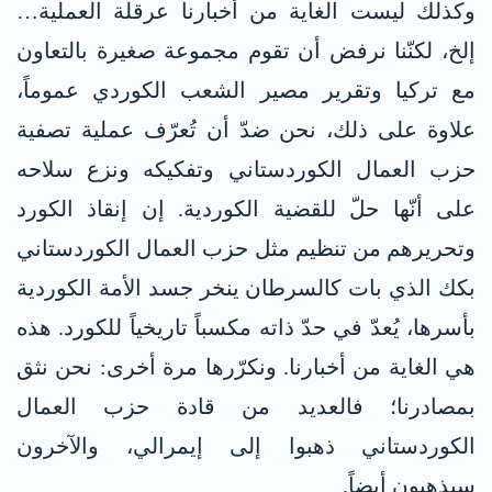
وكذلك ليست الغاية من أخبارنا عرقلة العملية…
إلخ، لكنّنا نرفض أن تقوم مجموعة صغيرة بالتعاون
مع تركيا وتقرير مصير الشعب الكوردي عموماً،
علاوة على ذلك، نحن ضدّ أن تُعرّف عملية تصفية
حزب العمال الكوردستاني وتفكيكه ونزع سلاحه
على أنّها حلّ للقضية الكوردية. إن إنقاذ الكورد
وتحريرهم من تنظيم مثل حزب العمال الكوردستاني
بكك الذي بات كالسرطان ينخر جسد الأمة الكوردية
بأسرها، يُعدّ في حدّ ذاته مكسباً تاريخياً للكورد. هذه
هي الغاية من أخبارنا. ونكرّرها مرة أخرى: نحن نثق
بمصادرنا؛ فالعديد من قادة حزب العمال
الكوردستاني ذهبوا إلى إيمرالي، والآخرون
سيذهبون أيضاً.