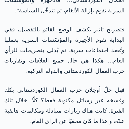
العمال الكوردستاني… فالأجهزة والمؤسّسات
السرية تقوم بإزالة الألغام، ثم تتدخّل السياسة”.
فتصريح تانير يكشف الوضع القائم بالتفصيل، ففي
البداية تقوم الأجهزة والمؤسّسات السرية بعملها
وتُعقد اجتماعات سرية. ثم يُدلى بتصريحات للرأي
العام… هكذا هي حال جميع العلاقات وتقاربات
حزب العمال الكوردستاني والدولة التركية.
فهل حلّ أوجلان حزب العمال الكوردستاني بكك
وفسخه عبر رسائل مكتوبة فقط؟ كلّا. خلال تلك
الفترة، كانت هناك زيارات متبادلة ومكالمات هاتفية
عدّة، و هذا ما كان مخفيًا عن الراي العام.