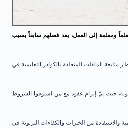
ديرية التربية والتعليم في محافظة الحسكة بروجآفا كوردستان-كوردستان سوريا، إعادة 1411 معلماً ومعلمة إلى العمل، بعد فصلهم سابقاً بسبب
ر متابعة الملفات المتعلقة بالكوادر التعليمية في
ة، حيث تمّ إبرام عقود مع من استوفوا الشروط
يمية والاستفادة من الخبرات والكفاءات التربوية في