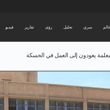
الم
سري
تحليل
رؤى
تقارير
فیدیو