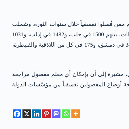
لماضي، إعادة أكثر من 14645 معلماً ومعلمة إلى عملهم ممن فُصلوا تعسفياً خلال سنوات الثورة. وشملت
الدفعة الأولى 7000 معلم، في حين ضمّت الدفعة الثانية 7645 معلماً ومعلمة موزعين على مختلف المحافظات، بينهم 1500 في حلب، و1482 في إدلب، و1031
في حمص، و720 في درعا، و713 في حماة، و571 في دير الزور، و450 في ريف دمشق، و419 في الرقة، و346 في دمشق، و175 في كل من اللاذقية والقنيطرة،
مل، مشيرة إلى أن بإمكان أي معلم مفصول مراجعة
ة أوضاع المفصولين تعسفياً من مؤسّسات الدولة