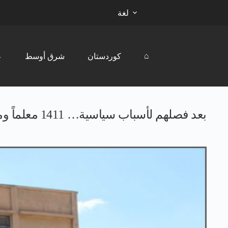
لغة
⌂
كوردستان
شرق أوسط
ع
بعد فصلهم لأسباب سياسية… 1411 معلماً ومعلمة يعودون إلى العمل في الحسكة