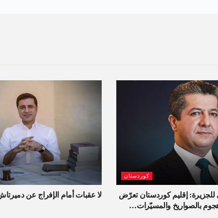
كوردستان
للجزيرة: إقليم كوردستان تعرّض
لا عقبات أمام الإفراج عن دميرت
هجوم بالصواريخ والمسيّرات…