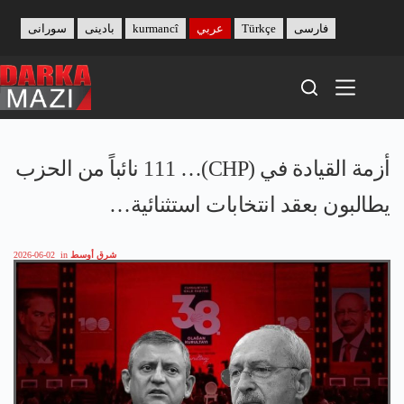
Skip
to
فارسی
Türkçe
عربي
kurmancî
بادینی
سورانی
content
أزمة القيادة في (CHP)… 111 نائباً من الحزب
يطالبون بعقد انتخابات استثنائية…
شرق أوسط
in
2026-06-02