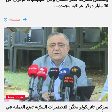
30 مليار دولار عراقية مجمدة…
2026-08-03
شرق أوسط
سزكين تانريكولو يحذّر: التحضيرات السرّية تضع العملية في