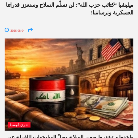
ميليشيا “كتائب حزب الله”: لن نسلّم السلاح وسنعزز قدراتنا
العسكرية وترسانتنا!
2026-08-04
شرق أوسط
واشنطن تشترط حصر السلاح وحلّ الميليشيات للإفراج عن