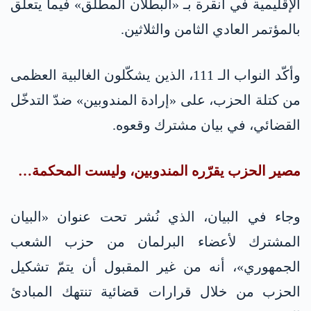
الإقليمية في أنقرة بـ «البطلان المطلق» فيما يتعلّق
بالمؤتمر العادي الثامن والثلاثين.
وأكّد النواب الـ 111، الذين يشكّلون الغالبية العظمى
من كتلة الحزب، على «إرادة المندوبين» ضدّ التدخّل
القضائي، في بيان مشترك وقعوه.
مصير الحزب يقرّره المندوبين، وليست المحكمة…
وجاء في البيان، الذي نُشر تحت عنوان «البيان
المشترك لأعضاء البرلمان من حزب الشعب
الجمهوري»، أنه من غير المقبول أن يتمّ تشكيل
الحزب من خلال قرارات قضائية تنتهك المبادئ