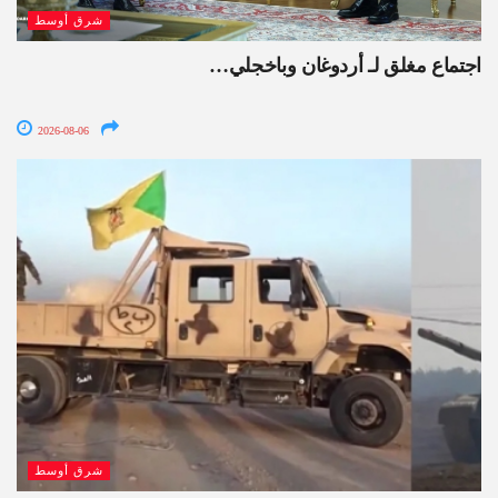
شرق أوسط
اجتماع مغلق لـ أردوغان وباخجلي…
2026-08-06
شرق أوسط