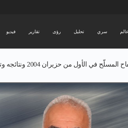
الم
سري
تحليل
رؤى
تقارير
فیدیو
من حزيران 2004 ونتائجه وتداعياته على الكورد…