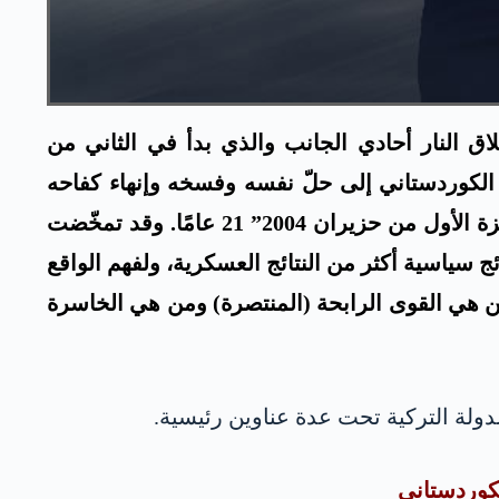
نهاء وقف إطلاق النار أحادي الجانب والذي بدأ في الثاني من
، دعا عبد الله أوجلان حزب العمال الكوردستاني إلى حلّ نفسه وفسخه وإنهاء كفاحه
المسلّح. استمرت هذه المرحلة الثانية من الصراع، والتي أطلق عليها حزب العمال الكوردستاني اسم “قفزة الأول من حزيران 2004” 21 عامًا. وقد تمخّضت
للكورد، بل إن مرحلة الصراع هذه ذات الـ 21 عاماً قد أنتجت نتائج سياسية أكثر من النتائج العسكرية، ولفهم الواقع
من هي القوى الرابحة (المنتصرة) ومن هي الخاسرة