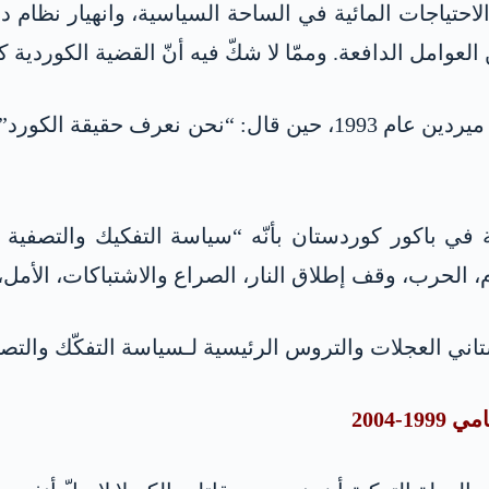
لاحتياجات المائية في الساحة السياسية، وانهيار نظام 
 العوامل الدافعة. وممّا لا شكّ فيه أنّ القضية الكوردية
بدأت المرحلة-العملية بتصريح سليمان دميريل في ميردين عام 1993،
 الكوردية في باكور كوردستان بأنّه “سياسة التفكيك والتص
، الحرب، وقف إطلاق النار، الصراع والاشتباكات، الأمل
ني العجلات والتروس الرئيسية لـسياسة التفكّك والتصف
-2004