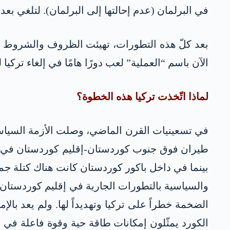
في البرلمان (عدم إحالتها إلى البرلمان). لتلغي بعدها
بعد كلّ هذه التطورات، تهيئت الظروف والشروط لب
الآن باسم “العملية” لعب دورًا هامًا في إلغاء تركيا ل
لماذا اتّخذت تركيا هذه الخطوة؟
في تسعينيات القرن الماضي، وصلت الأزمة السياسي
بينما في داخل باكور كوردستان كانت هناك كتلة جماه
والسياسية بالتطورات الجارية في إقليم كوردستان (
الضخمة خطراً على تركيا وتهديداً لها. ولم يعد بال
الكورد يمثّلون إمكانات طاقة حية وقوة فاعلة في