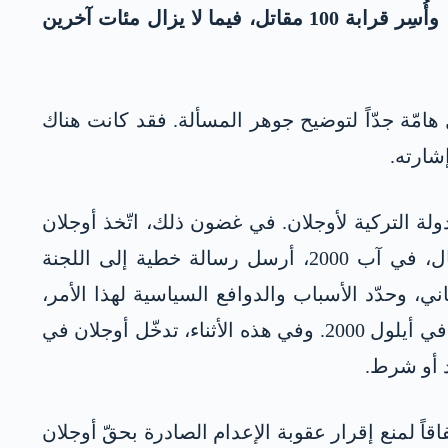
وبحسب بعض وثائق حزب العمال الكوردستاني، فقدَ 1500 مقاتل من الكريلا حياتهم نتيجة لهذا الانسحاب، وأُسِر قرابة 100 مقاتل، فيما لا يزال مئات آخرين
امّة جدّاً لتوضيح جوهر المسألة. فقد كانت هناك
شارته.
ولة التركية لأوجلان. في غضون ذلك، اتّخذ أوجلان
خطوات أخرى إضافية لإظهار أن التنظيم طوع أمره ورهن إشارته دون قيد أو شرط. فعلى سبيل المثال، في آب 2000، أرسل رسالة خطية إلى اللجنة
ني، وحدّد الأسباب والدوافع السياسية لهذا الأمر،
وبناءً على هذا الأمر، هاجم حزب العمال الكوردستاني قوات البيشمركة التابعة للاتّحاد الوطني الكردستاني في أيلول 2000. وفي هذه الأثناء، تدخّل أوجلان في
د أو شرط.
اخجلي، ووقعوا اتفاقاً لمنع إقرار عقوبة الإعدام الصادرة بحقّ أوجلان