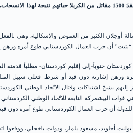
ة أوجلان الكثير من الغموض والإشكالية، وهي بالفعل ه
ن “يثبت” أن حزب العمال الكوردستاني طوع أمره ورهن إ
ردستان جنوباً-إلى إقليم كوردستان- مطلباً قدمته الد
 إليهم بشنّ اشتباكات وقتال الاتّحاد الوطني الكوردستا
 للدولة أن حزب العمال الكوردستاني طوع أمره دون قي
لى ذلك، في 12 كانون الثاني 2000، اجتمع بولنت أجاويد، مسعود يلماز، ودولت ب