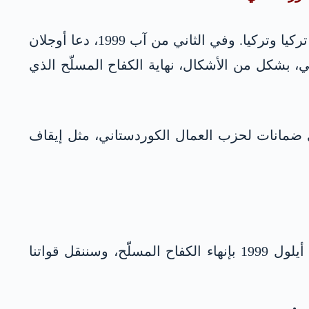
بعودة أوجلان إلى حضن تركيا في عام 1999، بدأ عهد جديد وعملية جديدة في باكور كوردستان-كوردستان تركيا وتركيا. وفي الثاني من آب 1999، دعا أوجلان
، بشكل من الأشكال، نهاية الكفاح المسلّح الذي
 أي ضمانات لحزب العمال الكوردستاني، مثل إيقاف
“يجب إثبات انتهاء العنف بشكل قاطع، عملياً وضماناً على حدّ سواء. وهذا من أجل إعلاننا في الأول من أيلول 1999 بإنهاء الكفاح المسلّح، وسننقل قواتنا