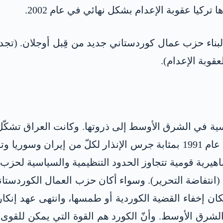
 تركيا عقوبة الإعدام بشكل نهائي في عام 2002.
ناء حزب عمال كوردستاني جديد من قِبل أوجلان. (تجد
عقوبة الإعدام).
ة في الشرق الأوسط إلى ذروتها. وكانت العراق تشكّل 
طيران فوق جنوب كوردستان-إقليم كوردستان في عام 1991 بمثابة جرس الإن
يرية قومية تتجاوز الحدود التنظيمية والسياسية لحزب ا
انتفاضة التحرير). وسواء أكان حزب العمال الكوردستاني 
إمكان إخفاء القضية الكوردية أو طمسها، وانتهى عهد إنكا
 الشرق الأوسط. وأنّ الكورد هم القوة التي يمكن للق