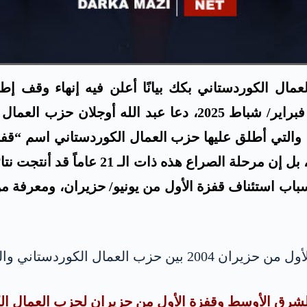
 حزيران 2004، أصدر حزب العمال الكوردستاني بكك بيانًا أعلن فيه إ
أغسطس/ آب 1999 ودام خمس سنوات، وفي 27 فبراير/ شباط 2025
فترة الصراع هذه عن تداعيات ونتائج عديدة 
 أسباب استئناف قفزة الأول من يونيو/ حزيران، ومعرفة 
لة التركية تحت عدة عناوين رئيسية.