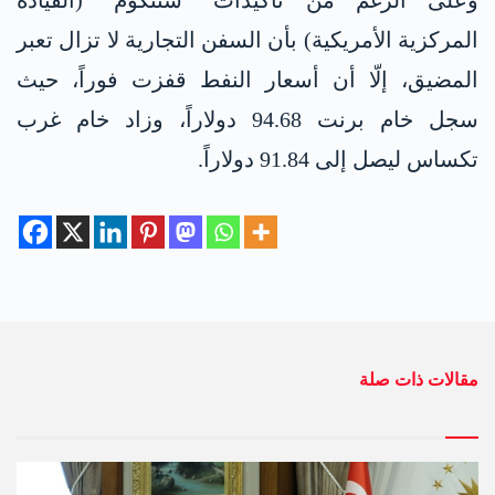
وعلى الرغم من تأكيدات “سنتكوم” (القيادة
المركزية الأمريكية) بأن السفن التجارية لا تزال تعبر
المضيق، إلّا أن أسعار النفط قفزت فوراً، حيث
سجل خام برنت 94.68 دولاراً، وزاد خام غرب
تكساس ليصل إلى 91.84 دولاراً.
مقالات ذات صلة