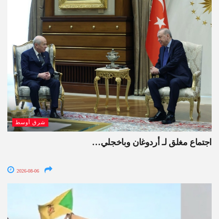
شرق أوسط
اجتماع مغلق لـ أردوغان وباخجلي…
2026-08-06