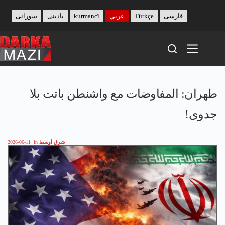
Skip
to
فارسی
Türkçe
عربي
kurmancî
بادینی
سورانی
content
طهران: المفاوضات مع واشنطن باتت بلا
جدوى!
شرق أوسط
in
2026-06-11