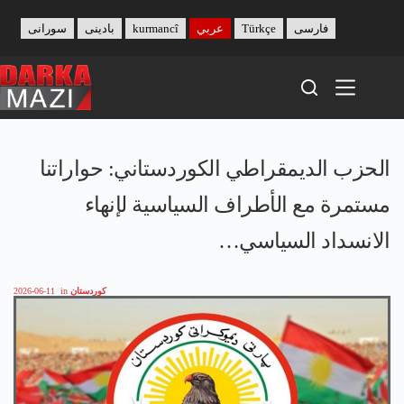
Skip
to
فارسی
Türkçe
عربي
kurmancî
بادینی
سورانی
content
الحزب الديمقراطي الكوردستاني: حواراتنا
مستمرة مع الأطراف السياسية لإنهاء
الانسداد السياسي…
كوردستان
in
2026-06-11