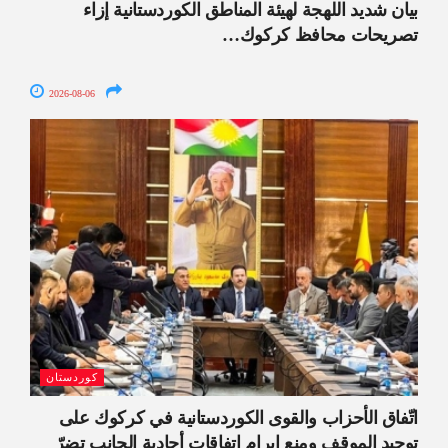
بيان شديد اللهجة لهيئة المناطق الكوردستانية إزاء
تصريحات محافظ كركوك…
2026-08-06
كوردستان
اتّفاق الأحزاب والقوى الكوردستانية في كركوك على
توحيد الموقف ومنع إبرام اتفاقات أحادية الجانب تضرّ