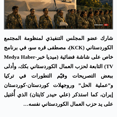
شارك عضو المجلس التنفيذي لمنظومة المجتمع
الكوردستاني (KCK)، مصطفى قره سو، في برنامج
خاص على شاشة فضائية (ميديا خبر-Medya Haber
TV) التابعة لحزب العمال الكوردستاني بكك، وأدلى
ببعض التصريحات وقيّم التطورات في تركيا
و”عملية الحل” وروجهلات كوردستان-كوردستان
إيران، كما استذكر (علي حيدر كايتان) الذي أُغتيل
على يد حزب العمال الكوردستاني نفسه…