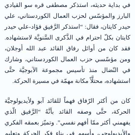
في بداية حديثه، استذكر مصطفى قره سو القيادي
البارز والمؤسّس لحزب العمال الكوردستاني، علي
حيدر كايتان، فقال: “استذكر الرَّفيق فؤاد-علي حيدر
كايتان بكلّ احترام في الذَّكرى السَّنويَّة لاستشهاده.
فقد كان من أوائل رفاق القائد عبد الله أوجلان،
ومن مؤسّسي حزب العمال الكوردستاني، وشارك
في النّضال منذ تأسيس مجموعة الآبوجيَّة حتَّى
استشهاده، محتلَّاً مكانة مهمّة في مسيرة الحركة.
كان من أكثر الرّفاق فهماً للقائد آبو ولأيديولوجيَّة
الحركة، حتَّى وصفه القائد بأنَّهُ “الرَّفيق الّذي
يفهمني أكثر ممّا أفهم نفسي”. وتميّز بعمقه الفكري
والأيديولوجي، وأسهم في بناء فكر الحركة وتعليم