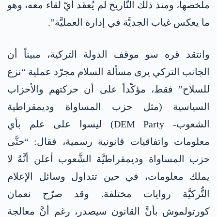
ملخصها، ومنذ ذلك التَّاريخ لم يُعقد أيّ لقاء معه، وهو
ما يعكس غياب الجديَّة في إدارة العمليَّة”.
وانتقد قره سو موقف الدولة التركية، مبيناً أن
الجانب التركي يرى مسألة السلام مجرّد عملية “نزع
للسلاح” فقط، مؤكّداً على أن حركتهم والأحزاب
السياسية (مثل حزب المساواة وديمقراطية
الشعوب- DEM Party) ليسوا على علم بأي
معلومات واتفاقيات قانونية رسمية، فقال: “حتَّى
حزب المساواة وديمقراطيَّة الشَّعوب أعلن أنَّهُ لا
يملك معلومات، في حين تتداول وسائل الإعلام
التُّركيَّة روايات مختلفة. وقد صرّح نعمان
كورتولموش بأنَّ القانون سيصدر، رغم أنَّ معالجة