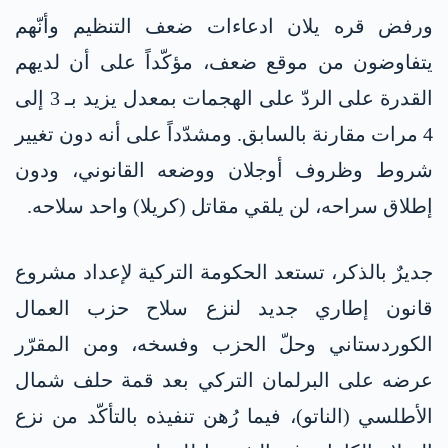
ورفض قره يلان ادعاءات ضعف التنظيم وأنّهم
يتفاوضون من موقع ضعف، مؤكّداً على أن لديهم
القدرة على الردّ على الهجمات بمعدل يزيد بـ 3 إلى
4 مرات مقارنة بالسابق. ومشدّداً على أنه دون تغيير
شروط وظروف أوجلان ووضعه القانوني، ودون
إطلاق سراحه، لن يلقي مقاتل (كريلا) واحد سلاحه.
جديرٌ بالذكر، تستعد الحكومة التركية لإعداد مشروع
قانون إطاري جديد لنزع سلاح حزب العمال
الكوردستاني وحلّ الحزب وفسخه، ومن المقرّر
عرضه على البرلمان التركي بعد قمة حلف شمال
الأطلسي (الناتو)، فيما رُهن تنفيذه بالتأكّد من نزع