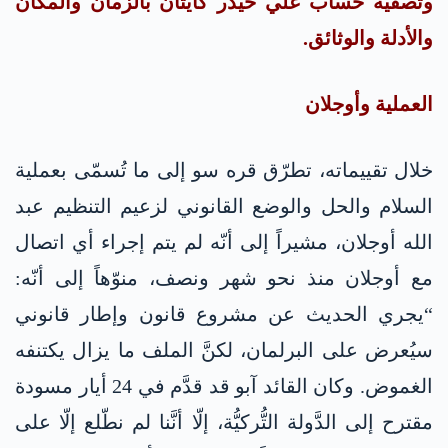
وتصفية حساب علي حيدر كايتان بالزمان والمكان
والأدلة والوثائق.
العملية وأوجلان
خلال تقييماته، تطرّق قره سو إلى ما تُسمّى بعملية
السلام والحل والوضع القانوني لزعيم التنظيم عبد
الله أوجلان، مشيراً إلى أنّه لم يتم إجراء أي اتصال
مع أوجلان منذ نحو شهر ونصف، منوّهاً إلى أنّه:
“يجري الحديث عن مشروع قانون وإطار قانوني
سيُعرض على البرلمان، لكنَّ الملف ما يزال يكتنفه
الغموض. وكان القائد آبو قد قدَّم في 24 أيار مسودة
مقترح إلى الدَّولة التُّركيُّة، إلّا أنَّنا لم نطّلع إلّا على