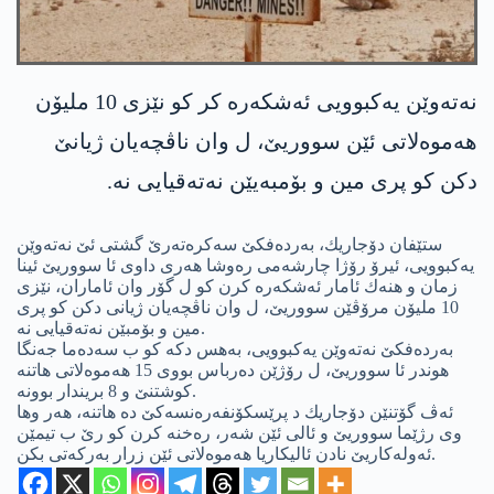
نەتەوێن یه‌كبوویی ئه‌شكه‌ره‌ كر كو نێزی 10 ملیۆن
هه‌موه‌لاتی ئێن سووریێ، ل وان ناڤچه‌یان ژیانێ
دكن كو پری مین و بۆمبه‌یێن نه‌ته‌قیایی نه‌.
ستێفان دۆجاریك، به‌رده‌فكێ سه‌كره‌ته‌رێ گشتی ئێ نه‌ته‌وێن
یه‌كبوویی، ئیرۆ رۆژا چارشه‌می ره‌وشا هه‌ری داوی ئا سووریێ ئینا
زمان و هنه‌ك ئامار ئه‌شكه‌ره‌ كرن كو ل گۆر وان ئاماران، نێزی
10 ملیۆن مرۆڤێن سووریێ، ل وان ناڤچه‌یان ژیانی دكن كو پری
مین و بۆمبێن نه‌ته‌قیایی نه‌.
به‌رده‌فكێ نه‌ته‌وێن یه‌كبوویی، به‌هس دكه‌ كو ب سه‌ده‌ما جه‌نگا
هوندر ئا سووریێ، ل رۆژێن ده‌رباس بووی 15 هه‌موه‌لاتی هاتنه‌
كوشتنێ و 8 بریندار بوونه‌.
ئه‌ڤ گۆتنێن دۆجاریك د پرێسكۆنفه‌ره‌نسه‌كێ ده‌ هاتنه‌، هه‌ر وها
وی رژێما سووریێ و ئالی ئێن شه‌ر، ره‌خنه‌ كرن كو رێ ب تیمێن
ئه‌وله‌كاریێ نادن ئالیكاریا هه‌موه‌لاتی ئێن زرار به‌ركه‌تی بكن.