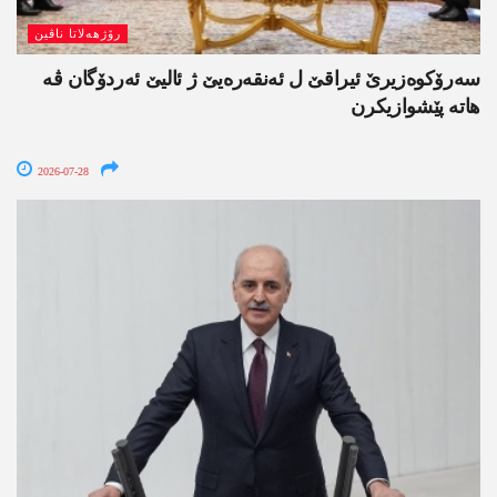
رۆژھەلاتا ناڤین
سەرۆکوەزیرێ ئیراقێ ل ئەنقەرەیێ ژ ئالیێ ئەردۆگان ڤە
ھاتە پێشوازیکرن
2026-07-28