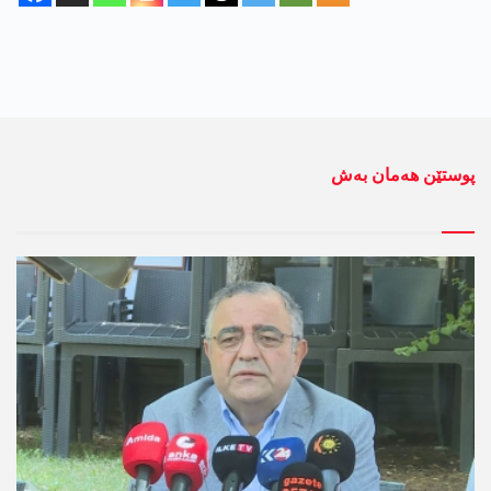
پوستێن ھەمان بەش