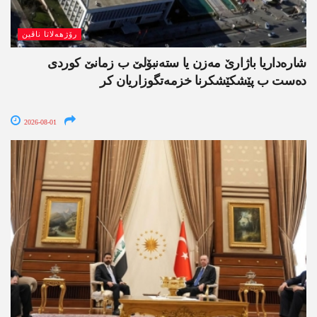
رۆژھەلاتا ناڤین
شارەداریا باژارێ مەزن یا ستەنبۆلێ ب زمانێ کوردی
دەست ب پێشکێشکرنا خزمەتگوزاریان کر
2026-08-01