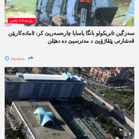
رۆژھەلاتا ناڤین
سەزگین تانریکولو بانگا یاسایا چارەسەریێ کر: ئامادەکاریێن
ڤەشارتی پێڤاژۆیێ د مەترسیێ دە دھێلن
2026-08-01