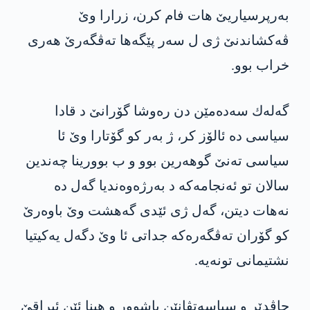
به‌رپرسیاریێ هات فام كرن، زرارا وێ
ڤه‌كشاندنێ ژی ل سه‌ر پێگه‌ها ته‌ڤگه‌رێ هه‌ری
خراب بوو.
گه‌له‌ك سه‌ده‌مێن دن ره‌وشا گۆرانێ د قادا
سیاسی ده‌ ئالۆز كر، ژ به‌ر كو گۆتارا وێ ئا
سیاسی ته‌نێ گوهه‌رین بوو و ب بوورینا چه‌ندین
سالان تو ئه‌نجامه‌كه‌ د به‌رژه‌وه‌ندیا گه‌ل ده‌
نه‌هات دیتن، گه‌ل ژی ئێدی گه‌هشت وێ باوه‌رێ
كو گۆران ته‌ڤگه‌ره‌كه‌ جداتی ئا وێ دگه‌ل یه‌كیتیا
نشتیمانی تونه‌یه‌.
چاڤدێر و سیاسه‌تڤانێن باشوور و هینا ئێن ئیراقێ