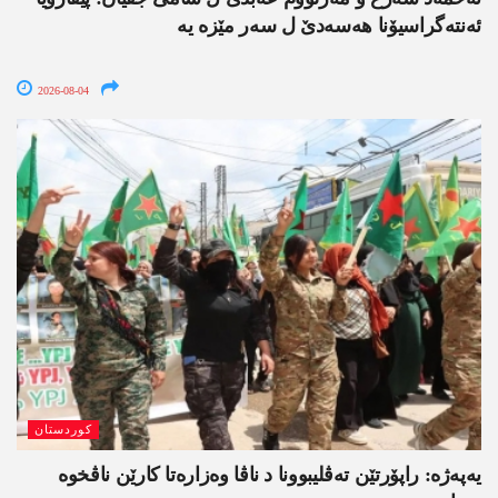
ئەنتەگراسیۆنا ھەسەدێ ل سەر مێزە یە
2026-08-04
کوردستان
یەپەژە: راپۆرتێن تەڤلیبوونا د ناڤا وەزارەتا کارێن ناڤخوە