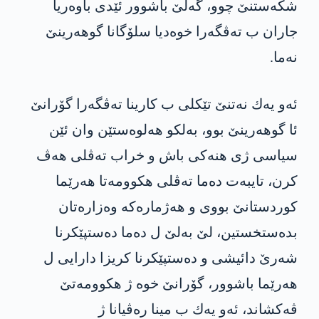
شكه‌ستنێ چوو، گه‌لێ باشوور ئێدی باوه‌ریا
جاران ب ته‌ڤگه‌را خوه‌دیا سلۆگانا گوهه‌رینێ
نه‌ما.
ئه‌و یه‌ك نه‌تنێ تێكلی ب كارینا ته‌ڤگه‌را گۆرانێ
ئا گوهه‌رینێ بوو، به‌لكو هه‌لوه‌ستێن وان ئێن
سیاسی ژی هنه‌كی باش و خراب ته‌ڤلی هه‌ڤ
كرن، تایبه‌ت ده‌ما ته‌ڤلی هكوومه‌تا هه‌رێما
كوردستانێ بووی و هه‌ژماره‌كه‌ وه‌زاره‌تان
بده‌ستخستین، لێ به‌لێ ل ده‌ما ده‌ستپێكرنا
شه‌رێ دائیشی و ده‌ستپێكرنا كریزا دارایی ل
هه‌رێما باشوور، گۆرانێ خوه‌ ژ هكوومه‌تێ
ڤه‌كشاند، ئه‌و یه‌ك ب مینا ره‌ڤیانا ژ