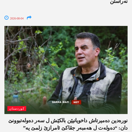
نەراستن
2026-08-04
کوردستان
نورەدین دەمیرتاش داخویانیێن بالکێش ل سەر دەولەتبوونێ
دان: “دەولەت ل ھەمبەر جڤاکێ ئامرازێ زلمێ یە”