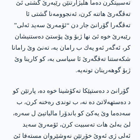
ته‌سبیتكرن ده‌ما هلبژارتنێن رێبه‌رێ گشتی ئێ
ته‌ڤگه‌رێ هاتنه‌ كرن، ئه‌نجوومه‌نا گشتی ئا
ته‌ڤگه‌را گۆرانێ جار دن “ئۆمه‌رێ سه‌ید ئه‌لی”
رێبه‌رێ خوه‌ ئێ نها ژبۆ وێ پۆستێ ده‌ستنیشان
كر، ئه‌گه‌ر ئه‌و یه‌ك ب رامان به‌، ته‌نێ وێ رامانا
شكه‌ستنا ته‌ڤگه‌رێ ئا سیاسی به‌، كو كارینا وێ
ژبۆ گوهه‌رینان تونه‌یه‌.
گۆرانێ د ده‌ستپێكا ته‌كۆشینا خوه‌ ده‌، پارتێن كو
د ده‌ستهه‌لاتێ ده‌ نه‌، ب توندی ره‌خنه‌ كرن، ب
سه‌ده‌ما وێ یه‌كێ كو باندۆرا مالباتیێ ل سه‌ره‌،
لێ به‌لێ هات ته‌سبیت كرن، ئۆمه‌رێ سه‌ید
ئه‌لی ژی ئه‌وێ خۆرتێن نه‌وشێروان مسته‌فا ئێ