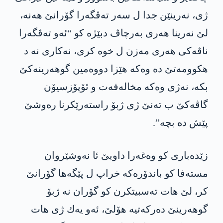
ژی، نه‌رینێن جدا ل سه‌ر ته‌ڤگه‌را گۆرانێ هه‌نه‌،
لێ نه‌رینا هه‌ری به‌رچاڤ دبێژه‌ كو “ئه‌و ته‌ڤگه‌را
ناڤه‌كی هه‌ری مه‌زن ل خوه‌ كری، نه‌كاری نه‌ د
هكوومه‌تێ ده‌ وه‌كه‌ هێزا دووه‌مین گوهه‌رینه‌كێ
بكه‌، نه‌ژی وه‌كه‌ مخاله‌فه‌ت و ئۆپۆزسیۆن
گاڤه‌كێ ب ته‌نێ ژی ژبۆ راسته‌رێكرنا ره‌وشێ
پێش ده‌ بچه‌”.
زێده‌باری كو وه‌غه‌را داویێ ئا نه‌وشێروان
مسته‌فا كو باندۆره‌كه‌ خراپ ل پێگه‌ها گۆرانێ
كر، لێ هات ته‌سبیتكرن كو گۆران نه‌ ژبۆ
گوهه‌رینێ ده‌ركه‌تیه‌ هۆلێ، ئه‌و یه‌ك ژی هات