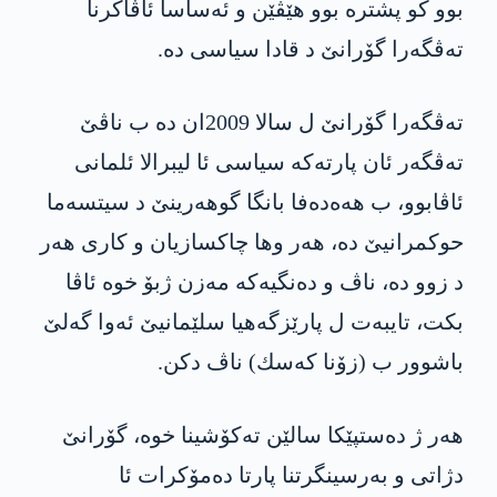
بوو كو پشتره‌ بوو هێڤێن و ئه‌ساسا ئاڤاكرنا
ته‌ڤگه‌را گۆرانێ د قادا سیاسی ده‌.
ته‌ڤگه‌را گۆرانێ ل سالا 2009ان ده‌ ب ناڤێ
ته‌ڤگه‌ر ئان پارته‌كه‌ سیاسی ئا لیبرالا ئلمانی
ئاڤابوو، ب هه‌ه‌ده‌فا بانگا گوهه‌رینێ د سیتسه‌ما
حوكمرانیێ ده‌، هه‌ر وها چاكسازیان و كاری هه‌ر
د زوو ده‌، ناڤ و ده‌نگیه‌كه‌ مه‌زن ژبۆ خوه‌ ئاڤا
بكت، تایبه‌ت ل پارێزگه‌هیا سلێمانیێ ئه‌وا گه‌لێ
باشوور ب (زۆنا كه‌سك) ناڤ دكن.
هه‌ر ژ ده‌ستپێكا سالێن ته‌كۆشینا خوه‌، گۆرانێ
دژاتی و به‌رسینگرتنا پارتا ده‌مۆكرات ئا