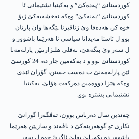
كوردستانێ “په‌ده‌كێ” و یه‌كیتیا نشتیمانی ئا
كوردستانێ “یه‌نه‌كێ” وه‌كه‌ نه‌خشه‌یه‌كێ ژبۆ
خوه‌ كر، هه‌ده‌فا وێ ژناڤبرنا پێگه‌ها وان پارتان
بوو ل ئاستا مه‌یدانا سیاسی ئا هه‌رێما باشوور و
ل سه‌ر وێ بنگه‌هێ، ته‌ڤلی هلبژارتنێن پارله‌مه‌نا
كوردستانێ بوو و د یه‌كه‌مین جار ده‌، 24 كورسێ
ئێن پارله‌مه‌نێ ب ده‌ست خستن، گۆران ئێدی
وه‌كه‌ هێزا دووه‌مین ده‌ركه‌ت هۆلێ، یه‌كیتیا
نشتیمانی پشتره‌ بوو.
چه‌ندین سال ده‌رباس بوون، ته‌ڤگه‌را گورانێ
نكاری تو گوهه‌رینه‌كێ د ناڤه‌ند و سازیێن هه‌رێما
باشوور ده‌ بكه‌، لێ به‌لێ ئاگرێ خوه‌ ل سه‌ر