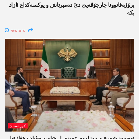
پرۆژەقانوونا چارچۆڤەیێ دێ دەمیرتاش و یوکسەکداغ ئازاد
بکە
2026-08-06
کوردستان
ئەحمەد شەرع و مەزلووم عەبدی ل شامێ جڤیان: پێڤاژۆیا