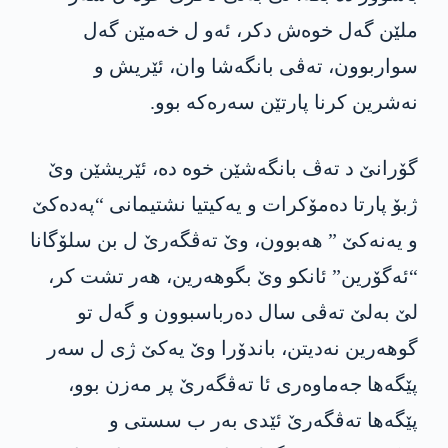
ملێن گه‌ل خوه‌ش دكر، ئه‌و ل خه‌مێن گه‌ل
سواربوون، ته‌ڤی بانگه‌شا وان، ئێریش و
نه‌شرین كرنا پارتێن سه‌ره‌كه‌ بوو.
گۆرانێ د ته‌ڤ بانگه‌شێن خوه‌ ده‌، ئێریشێن وێ
ژبۆ پارتا ده‌مۆكرات و یه‌كیتیا نشتیمانی “په‌ده‌كێ
و یه‌نه‌كێ ” هه‌بوون، وێ ته‌ڤگه‌رێ ل بن سلۆگانا
“ئه‌گۆرین” ئانكو وێ بگوهه‌رین، هه‌ر تشت كر،
لێ به‌لێ ته‌ڤی سال ده‌رباسبوون و گه‌ل تو
گوهه‌رین نه‌دیتن، باندۆرا وێ یه‌كێ ژی ل سه‌ر
پێگه‌ها جه‌ماوه‌ری ئا ته‌ڤگه‌رێ پر مه‌زن بوو،
پێگه‌ها ته‌ڤگه‌رێ ئێدی به‌ر ب سستی و