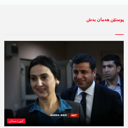
پوستێن ھەمان بەش
کوردستان