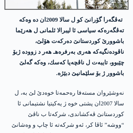
ته‌ڤگه‌را گۆرانێ كو ل سالا 2009ان ده‌ وه‌كه‌
ته‌ڤگه‌ره‌كه‌ سیاسی ئا لیبرالا ئلمانی ل هه‌رێما
باشوورێ كوردستانێ ده‌ركه‌ت هۆلێ،
ناڤوده‌نگیه‌كه‌ هه‌ری به‌رفره‌هـ هه‌ر د زووده‌ ژبۆ
چێبوو، تایبه‌ت ل ناڤچه‌یا كه‌سك، وه‌كه‌ گه‌لێ
باشوور ژ بۆ سلێمانیێ دبێژه.
نه‌وشێروان مسته‌فا ره‌حمه‌تا خوه‌دێ لێ به‌، ل
سالا 2007ان پشتی خوه‌ ژ یه‌كیتیا نشتیمانی ئا
كوردستانێ ڤه‌كشاندی، شركه‌تا ب ناڤێ
“ووشه‌” ئاڤا كر، ئه‌و شركه‌ته‌ ئا چاپ و وه‌شانێ