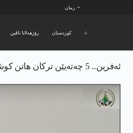
زمان
⌂
کوردستان
رۆژھەلاتا ناڤین
ئه‌فرین.. 5 چه‌ته‌یێن تركان هاتن كوشتن