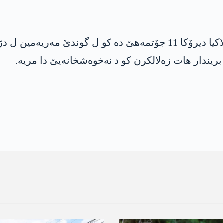
ھەر وھا مە د داخویانیەکێ خوە دە راگھاندبوو، د چالاکیا دیرۆکا 11 جۆت