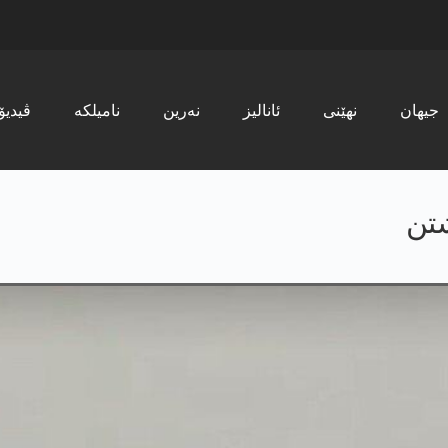
جیھان
نھێنی
ئانالیز
نەرین
نامیلکە
ڤیدیۆ