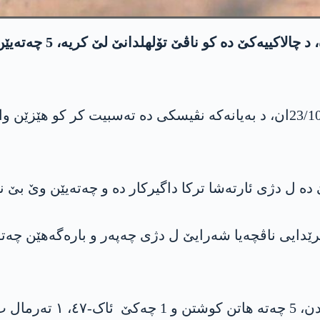
هێزێن كو ناڤی یه‌كینه‌
دە ل دژی ئارته‌شا ترکا داگیركار ده‌ و چەتەیێن وێ بێ نا
 ئێ گرێدایی ناڤچەیا شەرایێ ل دژی چەپەر و باره‌گەھێن چەتە
د ئەنجامێ دە باره‌گەھە