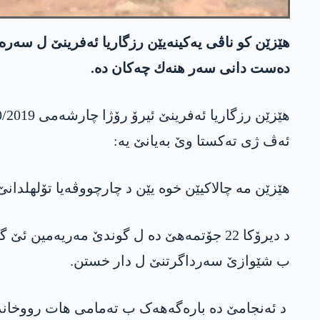
ده‌ست دانی سه‌ر هنه‌ك چه‌كان ده‌.
ئه‌ڤ ژی ته‌كستا وێ به‌یانێ یه‌:
ھێزێن مە چالاکیێن خوە یێن د چارچووڤەیا تۆلھلدانێ 
د دیرۆکا 22 جۆتمەھێ دە ل گوندێ مەریەمین
ب شێوازێ سەرداگرتنێ ل دار خستن.