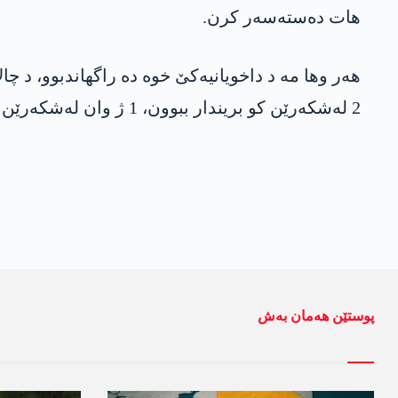
ھات دەستەسەر کرن.
2 لەشکەرێن کو بریندار ببوون، 1 ژ وان لەشکەرێن بریندار ھات زەلالکرن کو د نەخوەشخانەیێ دا مریە.
پوستێن ھەمان بەش