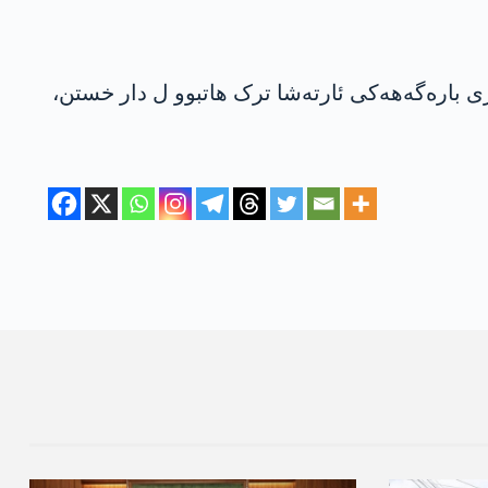
مەھێ ده‌ کو ل گوندێ مەریەمین ل دژی باره‌گەھەکی ئارته‌شا ترک ھاتبوو ل دار خستن،