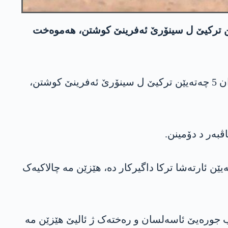
یێن رزگاریا ئه‌فرینێ ل سه‌ره‌، د چالاكییه‌كێ ده‌ كو ناڤێ تۆلهلدانێ لێ كریه‌، 5 چه‌ته‌یێن تركیێ ل سینۆرێ ئه‌فرینێ كوشتن، هه‌موه‌خت
هێزێن رزگاریا ئه‌فرینێ ئیرۆ رۆژا چارشه‌می 23/10/2019ان، د به‌یانه‌كه‌ نڤیسكی ده‌ ته‌سبیت كر كو هێزێن وان 5 چه‌ته‌یێن تركیێ ل سینۆرێ ئه‌فرینێ كوشتن،
ڤبەر د دۆمینن.
یێن ئارته‌شا ترکا داگیرکار ده‌، ھێزێن مە چالاکیەک
ک ب تەمامی ھات رووخاندن، 5 چەتە ھاتن کوشتن و 1 چەکێ ئاک-٤٧، ١ تەرمال ب جورەیێ ئاسەلسان و رەختەک ژ ئالیێ ھێزێن مە