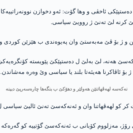
ا ده‌ستپێكی ئاخڤی و وها گۆت: ئه‌و دخوازن نوونەراتییەک
سێ كرنه‌ لێ ته‌نێ ژ روویێ سیاسی.
و ژ بۆ ڤێ مه‌به‌ستێ وان په‌یوه‌ندی ب هێزێن كوردی و ئه
ەسێ هه‌نه‌، لێ به‌لێ ل ده‌ستپێكێ پێویسته‌ كۆنگره‌یه‌كێ ن
ژ بۆ ئاڤاكرنا هه‌یئه‌تا بلند یا سیاسی وێ وه‌ره‌ مه‌شاندن.
نه‌كه‌سه‌ لهه‌ڤهاتنێن هه‌ولێر و دهۆكێ ب بنگه‌ها چاره‌سه‌ریێ دبینه‌
 كر كو لهه‌ڤهاتنا وان و ئه‌نه‌كه‌سێ ته‌نێ ئالیێ سیاسی ل
 رۆژ، مه‌زلووم كۆبانی ب ئه‌نه‌كه‌سێ گۆتییه‌ كو گه‌ره‌كه‌