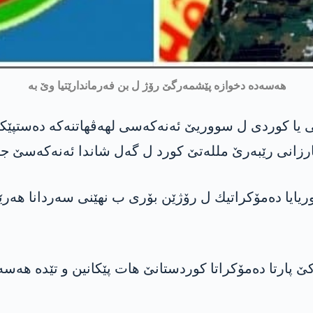
هه‌سه‌ده‌ دخوازه‌ پێشمه‌رگێ رۆژ ل بن فه‌رماندارێتیا وێ به‌
 یا كوردی ل سووریێ ئه‌نه‌كه‌سی لهه‌ڤهاتنه‌كه‌ ده‌ستپێك
زانی رێبه‌رێ ملله‌تێ كورد ل گه‌ل شاندا ئه‌نه‌كه‌سێ جڤ
ایا ده‌مۆكراتیك ل رۆژێن بۆری ب نهێنی سه‌ردانا هه‌رێم
پارتا ده‌مۆكراتا كوردستانێ هات پێكانین و تێده‌ هه‌سه‌د