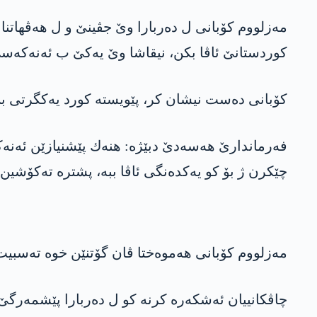
مه‌زلووم كۆبانی ل ده‌ربارا وێ جڤینێ و ل هه‌ڤهاتن
کوردستانێ ئاڤا بکن، نیقاشا وێ یه‌كێ ب ئه‌نه‌كه‌
كۆبانی ده‌ست نیشان كر، پێویسته‌ کورد یه‌كگرتی بن 
فه‌رماندارێ هه‌سه‌دێ دبێژه‌: هنه‌ك پێشنیازێن ئەنەک
چێكرن ژ بۆ كو یه‌كده‌نگی ئاڤا ببه‌، پشتره‌ ته‌كۆشین 
مه‌زلووم كۆبانی هه‌موه‌ختا ڤان گۆتنێن خوه‌ ته‌سبیت
چاڤكانییان ئه‌شكه‌ره‌ كرنه‌ كو ل ده‌ربارا پێشمه‌رگێ