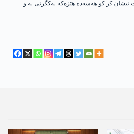
نیشان كر كو هه‌سه‌ده‌ هێزه‌كه‌ یه‌كگرتی یه‌ و