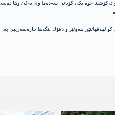
ته‌كۆشینا خوه‌ بكه‌، كۆبانی سه‌ده‌ما وێ یه‌كێ وها ده‌ست 
.
كو لهه‌ڤهاتنێن هه‌ولێر و دهۆك بنگه‌ها چاره‌سه‌رییێ به‌.