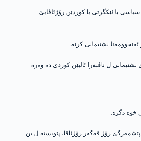
ا سیاسی یا ئێکگرتی یا کوردێن رۆژئاڤایێ
‌نجوومه‌نا نشتیمانی كرنه‌.
شتیمانی ل ناڤبه‌را ئالیێن كوردی ده‌ وه‌ره‌
 خوه‌ دگره.
 پێشمه‌رگێ رۆژ ڤه‌گه‌ر رۆژئاڤا، پێویسته‌ ل بن