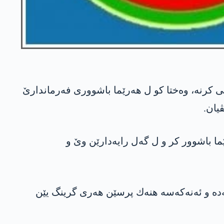
ی كرنه‌، وه‌ختا كو ل هه‌رێما باشووری فه‌رماندارێ
یان.
ا باشوور كر و ل گه‌ل رایه‌دارێن وێ و
ه‌ و ئه‌نه‌كه‌سه‌ هنه‌ك پرسێن هه‌ری گرینگ یێن