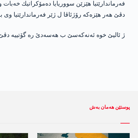
فه‌رماندارێتیا هێزێن سووریایا ده‌مۆكراتیك خه‌بات و 
دڤێ هه‌ر هێزه‌كه‌ رۆژئاڤا ل ژێر فه‌رماندارێتیا وی به‌
ژ ئالیێ خوه‌ ئه‌نه‌كه‌سێ ب هه‌سه‌دێ ره‌ گۆتییه‌ دڤێ 
پوستێن ھەمان بەش