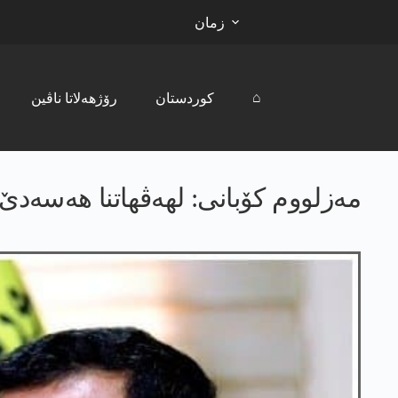
زمان
⌂
کوردستان
رۆژھەلاتا ناڤین
مه‌زلووم كۆبانی: لهه‌ڤهاتنا هه‌سه‌دێ