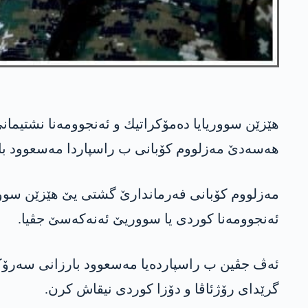
هێزێن سووریایا ده‌مۆكراتیك و ئه‌نجوومەنا نشتیمانی
هه‌سه‌دێ مه‌زلووم كۆبانی ب راسپاردا مه‌سعوود بار
مه‌زلووم كۆبانی فه‌رماندارێ گشتی یێ هێزێن سووری
ئه‌نجوومه‌نا كوردی یا سووریێ ئه‌نه‌كه‌سێ جڤیا.
ئه‌ڤ جڤین ب راسپارده‌یا مه‌سعوود بارزانی سه‌رۆكێ 
گرێدای رۆژئاڤا و دۆزا كوردی نیقاش كرن.