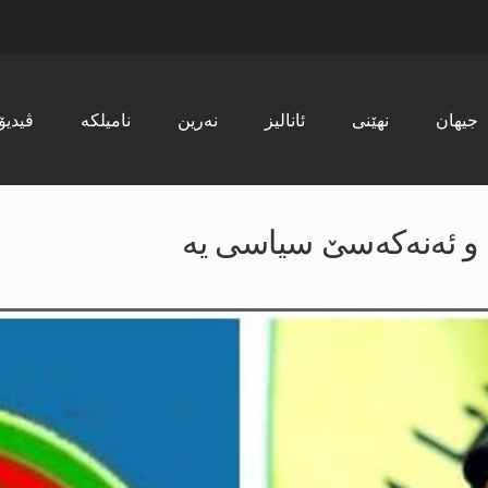
جیھان
نھێنی
ئانالیز
نەرین
نامیلکە
ڤیدیۆ
 و ئه‌نه‌كه‌سێ سیاسی یه‌