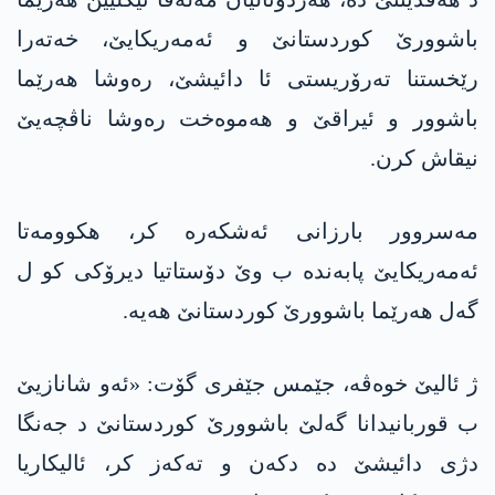
باشوورێ كوردستانێ و ئه‌مه‌ریكایێ، خه‌ته‌را
رێخستنا ته‌رۆریستی ئا دائیشێ، ره‌وشا هه‌رێما
باشوور و ئیراقێ و هه‌موه‌خت ره‌وشا ناڤچه‌یێ
نیقاش كرن.
مه‌سروور بارزانی ئه‌شكه‌ره‌ كر، هكوومه‌تا
ئه‌مه‌ریكایێ پابه‌نده‌ ب وێ دۆستاتیا دیرۆكی كو ل
گه‌ل هه‌رێما باشوورێ كوردستانێ هه‌یه‌.
ژ ئالیێ خوه‌ڤه‌، جێمس جێفری گۆت: «ئه‌و شانازیێ
ب قوربانیدانا گه‌لێ باشوورێ كوردستانێ د جه‌نگا
دژی دائیشێ ده‌ دكه‌ن و ته‌كه‌ز كر، ئالیكاریا