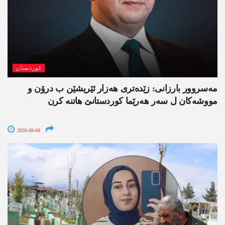
کوردستان
مەسروور بارزانی: زێدەتری ھەزار ئێریشێن ب درۆن و
مووشەکان ل سەر ھەرێما کوردستانێ ھاتنە کرن
2026-08-08