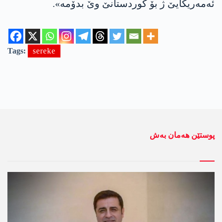
ئه‌مه‌ریكایێ ژ بۆ كوردستانێ وێ بدۆمه‌».
Tags:
sereke
پوستێن ھەمان بەش