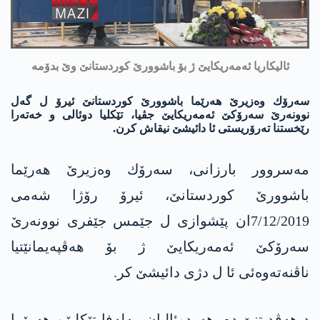
ئالیكاریا ئه‌مه‌ریكایێ ژ بۆ باشوورێ كوردستانێ وێ بدۆمه‌
سه‌رۆك وه‌زیرێ هه‌رێما باشوورێ كوردستانێ ئیرۆ ل گه‌ل
نوونه‌رێ سه‌رۆكێ ئه‌مه‌ریكایێ جڤیا، تێكلیا دوئالی و خه‌ته‌را
رێخستنا ته‌رۆریستی ئا دائیشێ نیقاش كرن.
مه‌سروور بارزانی، سه‌رۆك وه‌زیرێ هه‌رێما
باشوورێ كوردستانێ، ئیرۆ رۆژا شه‌می
7/12/2019ان پێشوازی ل جێمس جێفری نوونه‌رێ
سه‌رۆكێ ئه‌مه‌ریكایێ ژ بۆ هه‌ڤپه‌یمانێتیا
ناڤنه‌ته‌وه‌ئی ئا ل دژی دائیشێ كر.
د هه‌ڤدیتنێ ده‌، هه‌ردوئالیان مه‌له‌فا تێكلیێن هه‌رێما