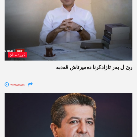
کوردستان
رێ ل بەر ئازادکرنا دەمیرتاش ڤەدبە
2026-08-08