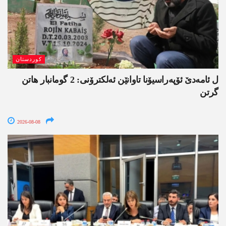
کوردستان
ل ئامەدێ ئۆپەراسیۆنا تاوانێن ئەلکترۆنی: 2 گومانبار ھاتن
گرتن
2026-08-08