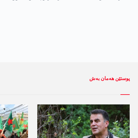
پوستێن ھەمان بەش