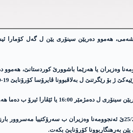
‌می، هه‌موو ده‌ریێن سینۆری یێن ل گه‌ل كۆمارا ئیسلام
24/ێ ب فه‌رمانا ئه‌نجوومه‌نا وه‌زیران یا هه‌رێما باشوورێ كوردستا
كێ ژ بۆ رێگرتنێ ل به‌لاڤبوونا ڤایرۆسا كۆرۆنایێ COVID-19.
ا هه‌ولێرا پایته‌ختا هه‌رێما باشوور هاتنه‌ گرتن.
هه‌ر د ڤێ ده‌ربارێ دا، سبه‌ رۆژا سێشه‌می 25/2/2020ێ ئه‌نجوومه‌نا وه‌زیران 
یێن به‌رهنگاربوونا كۆرۆنایێ بكه‌ت.