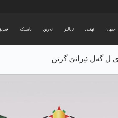
جیھان
نھێنی
ئانالیز
نەرین
نامیلکە
ڤیدیۆ
 ل گه‌ل ئیرانێ گرتن