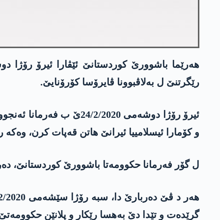
هه‌رێما باشوورێ كوردستانێ ئێڤارا ئیرۆ رۆژا دوشه
رێگرتنێ ل به‌لاڤبوونا ڤایرۆسا كۆرۆنایێ.
ئیرۆ رۆژا دوشه‌می 2/2020
و كۆمارا ئیسلامییا ئیرانێ هاتن قه‌پات كرن، وه‌كه‌ رێیه‌
ل گۆر فه‌رمانا حكوومه‌تا باشوورێ كوردستانێ، ده‌ریێن سینۆری ل ده‌مژمێر 16:00 یا ئێڤارا ئیرۆ ب ده‌م
گرێده‌ت و تێدا دێ به‌هسا رێكار و پلانێن حكوومه‌تێ 