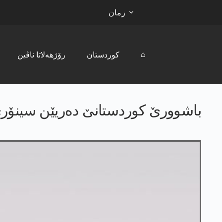
زمان
⌂
کوردستان
رۆژھەلاتا ناڤین
باشوورێ كوردستانێ ده‌ریێن سینۆری