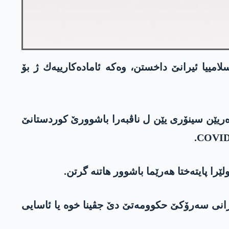
ییا ئیرانێ داخستن، وه‌كه‌ ئاماده‌كارییه‌ك ژ بۆ
نێ، هه‌موو ده‌ریێن سینۆری یێن ل ناڤبه‌را باشوورێ كوردستانێ
ب سه‌رۆكتییا مه‌سروور بارزانی سه‌رۆكێ حكوومه‌تێ دێ جڤینا خوه‌ یا ئاسایی