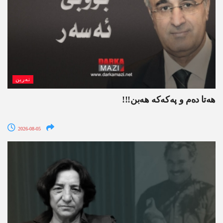
نەرین
ھەتا دەم و پەکەکە ھەبن!!!
2026-08-05