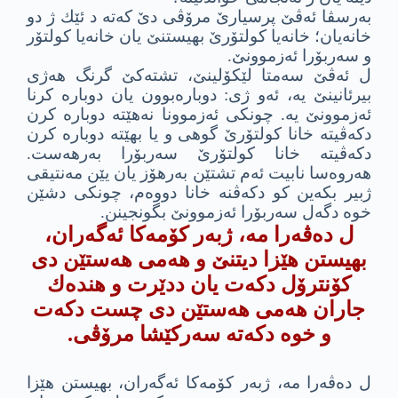
به‌رسڤا ئه‌ڤێ پرسیارێ مرۆڤى دێ كه‌ته‌ د ئێك ژ دو
خانه‌یان؛ خانه‌یا كولتۆرێ بهیستنێ یان خانه‌یا كولتۆر
و سه‌ربۆرا ئه‌زموونێ.
ل ئه‌ڤێ سه‌متا لێكۆلینێ، تشته‌كێ گرنگ هه‌ژى
بیرئانینێ یه‌، ئه‌و ژى: دوباره‌بوون یان دوباره‌ كرنا
ئه‌زموونێ یه‌. چونكى ئه‌زموونا نه‌هێته‌ دوباره‌ كرن
دكه‌ڤیته‌ خانا كولتۆرێ گوهى و یا بهێته‌ دوباره ‌كرن
دكه‌ڤیته‌ خانا كولتۆرێ سه‌ربۆرا به‌رهه‌ست.
هه‌روه‌سا نابیت ئه‌م تشتێن به‌رهۆز یان یێن مه‌نتیقى
ژبیر بكه‌ین كو دكه‌ڤنه‌ خانا دووه‌م، چونكى دشێن
خوه‌ دگه‌ل سه‌ربۆرا ئه‌زموونێ بگونجینن.
ل ده‌ڤه‌را مه‌، ژبه‌ر كۆمه‌كا ئه‌گه‌ران،
بهیستن هێزا دیتنێ و هه‌مى هه‌ستێن دى
كۆنترۆل دكه‌ت یان ددێرت و هنده‌ك
جاران هه‌مى هه‌ستێن دى چست دكه‌ت
و خوه‌ دكه‌ته‌ سه‌ركێشا مرۆڤى.
ل ده‌ڤه‌را مه‌، ژبه‌ر كۆمه‌كا ئه‌گه‌ران، بهیستن هێزا