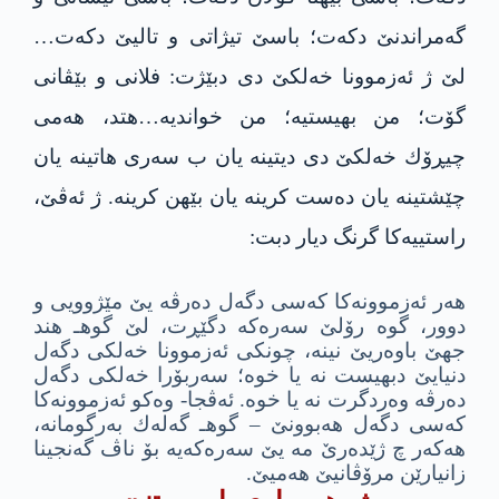
گه‌مراندنێ دكه‌ت؛ باسێ تیژاتى و تالیێ دكه‌ت…
لێ ژ ئه‌زموونا خه‌لكێ دى دبێژت: فلانى و بێڤانى
گۆت؛ من بهیستیه‌؛ من خواندیه‌…هتد، هه‌مى
چیڕۆك خه‌لكێ دى دیتینه‌ یان ب سه‌رى هاتینه‌ یان
چێشتینه‌ یان ده‌ست كرینه‌ یان بێهن كرینه‌. ژ ئه‌ڤێ،
راستییه‌كا گرنگ دیار دبت:
هه‌ر ئه‌زموونه‌كا كه‌سى دگه‌ل ده‌رڤه‌ یێ مێژوویى و
دوور، گوه رۆلێ سه‌ره‌كه‌ دگێڕت، لێ گوهـ هند
جهێ باوه‌ریێ نینه‌، چونكى ئه‌زموونا خه‌لكى دگه‌ل
دنیایێ دبهیست نه‌ یا خوه‌؛ سه‌ربۆرا خه‌لكى دگه‌ل
ده‌رڤه‌ وه‌ردگرت نه‌ یا خوه‌. ئه‌ڤجا- وه‌كو ئه‌زموونه‌كا
كه‌سى دگه‌ل هه‌بوونێ – گوهـ گه‌له‌ك به‌رگومانه‌،
هه‌كه‌ر چ ژێده‌رێ مه‌ یێ سه‌ره‌كه‌یه‌ بۆ ناڤ گه‌نجینا
زانیارێن مرۆڤانیێ هه‌میێ.