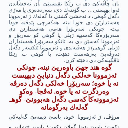
یان چاڤه‌كێ دى ب رێكا نڤیسینێ یان نه‌خشاندن
ئه‌وا بهیستى… ب گۆتنه‌ك دى، سه‌ره‌ده‌رى یا مه‌ژى
دگه‌ل گوهى، د نه‌خشێ گشتى دا گه‌له‌ك ژ ئه‌زموونا
هه‌ستدارێن دى جودا نینه‌. هه‌كه‌رچى پێدڤیه‌ جودا
بیت، چونكى سه‌ربۆرا هه‌مى هه‌ستدارێن دى
سه‌ربۆره‌كا كه‌سییه‌ ژبلى یا گوهى كو سه‌ربۆر و
ئه‌زموونا كه‌سێن دى یه‌. ئانكو سه‌ربۆرا هه‌ستداران
(ژبلى گوهى) ژ هه‌ڤبه‌ندى و ئه‌زموونا ئێكسه‌ر دگه‌ل
ده‌رڤه‌یێ به‌رهه‌ست دهێت، یا گوهى ب رێكا
ناڤگینه‌كێ دى دهێته‌ كرن.
گوه هند جهێ باوه‌ریێ نینه‌، چونكى
ئه‌زموونا خه‌لكى دگه‌ل دنیایێ دبهیست
نه‌ یا خوه‌؛ سه‌ربۆرا خه‌لكى دگه‌ل ده‌رڤه‌
وه‌ردگرت نه‌ یا خوه‌. ئه‌ڤجا- وه‌كو
ئه‌زموونه‌كا كه‌سى دگه‌ل هه‌بوونێ- گوهـ
گه‌له‌ك به‌رگومانه‌
مرۆڤ، ژ ئه‌زموونا خوه‌، باسێ دیمه‌نێ گه‌لیه‌كى
دكه‌ت؛ باسێ بێهنا گولان دكه‌ت؛ باسێ ئێشانێ و