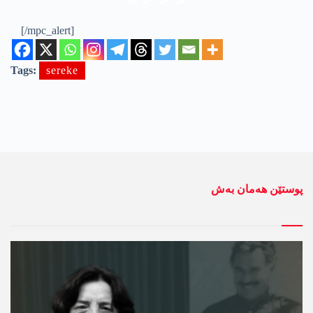
[/mpc_alert]
Tags:
sereke
پوستێن ھەمان بەش