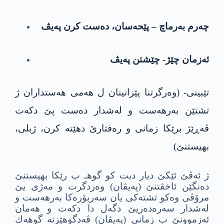
چه‌رم به‌رماچ – پێحه‌سان، ده‌ست كرن په‌یڤ
ئه‌زمان چێژ- چێشتن په‌یڤ
تێبینى- (وه‌رگرتنا پێزانینان ل هه‌مى هه‌ستداران ژ
تشتێن به‌رهه‌ست و له‌شدار ده‌ست پێ دكه‌ت
ڤه‌ڕێژ برێكا زمانى و ره‌فتارێ دهێته ‌كرن، ژبلى،
بهیستنێ)
ژ ئه‌ڤێ ئێكێ دیار دبت كو گوهـ ب رێكا بهیستنێ
ده‌نگێن ئاخڤتنێ (په‌یڤان) وه‌ردگرت و مه‌ژى یێ
مرۆڤى وه‌كو تشته‌كى یان سه‌ربۆره‌كا به‌رهه‌ست و
له‌شدار سه‌ره‌ده‌ریێ دگه‌ل دا دكه‌ت و هه‌مان
ئه‌زموونێ ب زمانى (په‌یڤان) ڤه‌دگوهێزته‌ گوهه‌ك