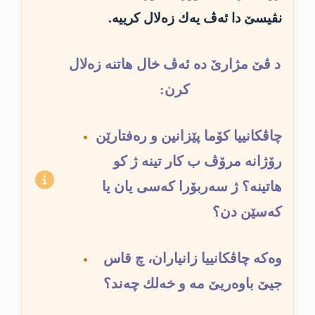
نڤیسێ دا ئه‌ڤ یه‌ك زه‌لال كرییه‌.
د ڤێ مژارێ ده‌ ئه‌ڤ خال هاتنه‌ زه‌لال
كرن:
چاڤكانییا كۆما پێزانین و ره‌فتارێن
رۆژانه‌ مرۆڤ ب كار تینه‌ ژ كو
هاتینه‌؟ ژ سه‌ربۆرا كه‌سى یان یا
كه‌سێن دن؟
وه‌كه‌ چاڤكانییا زانیاران، چ قاس
جیێ باوه‌ریێ مه‌ و خه‌لك چه‌ند؟