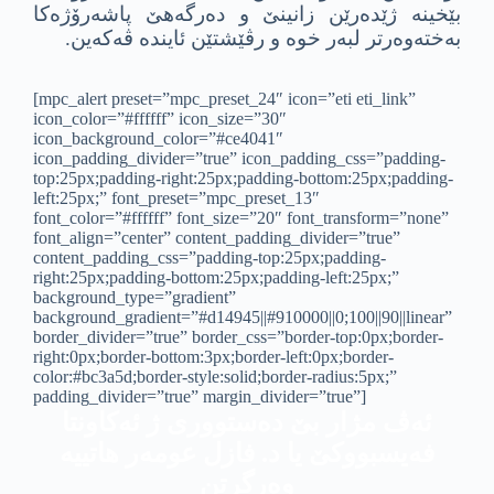
بێخینه‌ ژێده‌رێن زانینێ و ده‌رگه‌هێ پاشه‌رۆژه‌كا
به‌خته‌وه‌رتر لبه‌ر خوه‌ و رڤێشتێن ئاینده‌ ڤه‌كه‌ین.
[mpc_alert preset=”mpc_preset_24″ icon=”eti eti_link”
icon_color=”#ffffff” icon_size=”30″
icon_background_color=”#ce4041″
icon_padding_divider=”true” icon_padding_css=”padding-
top:25px;padding-right:25px;padding-bottom:25px;padding-
left:25px;” font_preset=”mpc_preset_13″
font_color=”#ffffff” font_size=”20″ font_transform=”none”
font_align=”center” content_padding_divider=”true”
content_padding_css=”padding-top:25px;padding-
right:25px;padding-bottom:25px;padding-left:25px;”
background_type=”gradient”
background_gradient=”#d14945||#910000||0;100||90||linear”
border_divider=”true” border_css=”border-top:0px;border-
right:0px;border-bottom:3px;border-left:0px;border-
color:#bc3a5d;border-style:solid;border-radius:5px;”
padding_divider=”true” margin_divider=”true”]
ئه‌ڤ مژار بێ ده‌ستووری ژ ئه‌كاونتا
فه‌یسبووكێ یا د. فازل عومه‌ر هاتییه
‌وه‌رگرتن