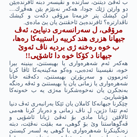
ب ئه‌ڤێ دیتنێ، سازنده‌ و نڤیسه‌ر دبنه‌ ئافرنده‌یێن
دو وارێن ژێك جودا، هه‌كه‌ر نه‌بێژم یێن هه‌ڤڕك…
لێ كیشك پتر خزمه‌تا مرۆڤى دكه‌ت و كیشك
ناڤدارتره‌؟ ئافرنده‌یێ ئاخڤتنێ یان یێ ماده‌ى.
مرۆڤى، ل سه‌رانسه‌رى دنیایێ، ئه‌ڤ
جیهانا هزرى هند كرییه‌ راستییه‌كا ره‌ها،
ب خوه‌ ره‌خنه‌ ژى بردیه‌ ناڤ ئه‌وێ
جیهانا د كۆكا خوه‌ دا ئاشۆپى!!
هه‌كه‌ر ئه‌م شه‌هره‌وارى یا بهیستنێ، بینینه‌ بیرا
خوه‌، نڤیسینا ئه‌ده‌بى، وه‌كو مه‌كینه‌یه‌كا ئاڤا كرنا
ئه‌زموون و سه‌ربۆرێن بهیستنێ، دكه‌ڤته‌ خانا
شه‌هره‌وارى یا زمانى یان یا بهیستنێ و ئه‌ڤه‌ ره‌نگه‌
به‌نجكرن یان نه‌خوه‌شكرنا مه‌ژی یه‌ ب خه‌ونه‌كا
هۆشیاریێ.
چێكرنا جیهانه‌كا كاملان یان ئێكا به‌رانبه‌رى ئه‌ڤ دنیا
ئه‌م تێدا دژین، ل ناڤ زمانى و ده‌رباز كرنا هه‌مى
ئالاڤێن ژیانا مادى بۆ ئه‌ڤێ ژیانا ئاشۆپى و
ڤه‌گوهاستنا وێ بۆ گوهى، مه‌ بڤێت نه‌ڤێت، دبته‌
زه‌نگینكرنا شه‌هره‌وارى یا گوهی یه‌ لسه‌ر كیستێ