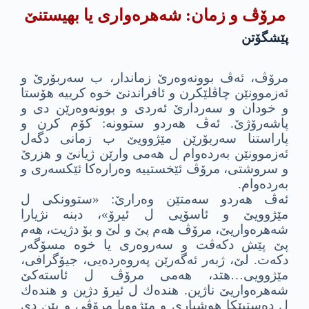
مرۆڤ و زمان: شه‌هره‌وارى یا بهیستنێ
پێشگۆتن
مرۆڤ، ئه‌ڤ بوونه‌وه‌رێ زماندار، ب سه‌ربۆرێ و
ئه‌زموونێن چاڤلێكرن و ئافراندنێ خوه‌ كرییه‌ هۆستا
و خودان و سه‌ردارێ ئه‌ردى و بوونه‌وه‌رێن دى و
پاشه‌رۆژێ. ئه‌ڤ هه‌ردو ستوونه‌: كۆم كرن و
پاراستنا سه‌ربۆرێن مێژوویێ ب زمانى دگه‌ل
ئه‌زموونێن به‌رده‌وام ل هه‌مى وارێن ژیانێ و هزرێ
و سروشتى، مرۆڤ ئێخستییه‌ وه‌راره‌كا ئێكسه‌رى و
به‌رده‌وام.
ئه‌ڤ هه‌ردو سه‌متێن وه‌رارێ: «ستوونكى ل
مێژوویێ و ئاسۆیى ل ئیرۆ»، دبنه‌ نژیارا
شه‌هره‌واریێ، مرۆڤ هه‌م پێ و لێ و بۆ دژیت، هه‌م
پێ پێش دكه‌ڤت و سه‌روه‌رى یا خوه‌ مسۆگه‌ر
دكه‌ت. لێ، ژبه‌ر ئه‌گه‌رێن په‌روه‌رده‌یى، جیۆگرافى،
مێژوویى…هتد، هه‌مى مرۆڤ ل ئاسته‌كێ
شه‌هره‌واریێ ناژین. هنده‌ك ل ئیرۆ دژین و هنده‌ك
ل ده‌ستپێكا هوشیارى و مێژوویا مرۆڤى و یێن دى