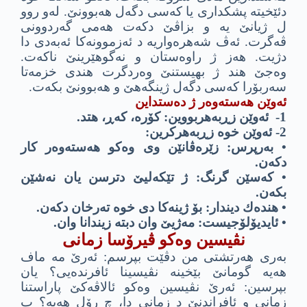
دئێخیته‌ پشكدارى یا كه‌سى دگه‌ل هه‌بوونێ. له‌و روو
ل ژیانێ یه‌ و بزاڤێ دكه‌ت هه‌مى گه‌ردوونى
ڤه‌گرت. ئه‌ڤ شه‌هره‌واریه‌ د ئه‌زموونه‌كا ئه‌به‌دى دا
دژیت. هه‌ز ژ راوه‌ستان و نه‌گوهێرینێ ناكه‌ت.
وه‌جێ هند ژ بهیستنێ وه‌ردگرت هندى خزمه‌تا
سه‌ربۆرا كه‌سى دگه‌ل ژینگه‌هێ و هه‌بوونێ بكه‌ت.
ئه‌وێن هه‌سته‌وه‌ر ژ ده‌ستداین
1- ئه‌وێن زڕبه‌هربووین: كۆره‌، كه‌ڕ، هتد.
2- ئه‌وێن خوه‌ زڕبه‌هركرین:
• به‌رپرس: زێره‌ڤانێن وى وه‌كو هه‌سته‌وه‌ر كار
دكه‌ن.
• كه‌سێن گرنگ: ژ تێكه‌لیێ دترسن یان نه‌شێن
بكه‌ن.
• هنده‌ك دیندار: بۆ ژینه‌كا دى خوه‌ ته‌رخان دكه‌ن.
• ئایدیۆلۆجیست: مه‌ژیێ وان دبته‌ زیندانا وان.
نڤیسین وه‌كو ڤیرۆسا زمانى
به‌رى هه‌رتشتى من دڤێت بپرسم: ئه‌رێ مه‌ ماف
هه‌یه‌ گومانێ بێخینه‌ نڤیسینا ئافرنده‌یى؟ یان
بپرسین: ئه‌رێ نڤیسین وه‌كو ئالاڤه‌كێ پاراستنا
زمانى و ئافراندنێ د زمانى دا، چ رۆل هه‌یه‌؟ ب