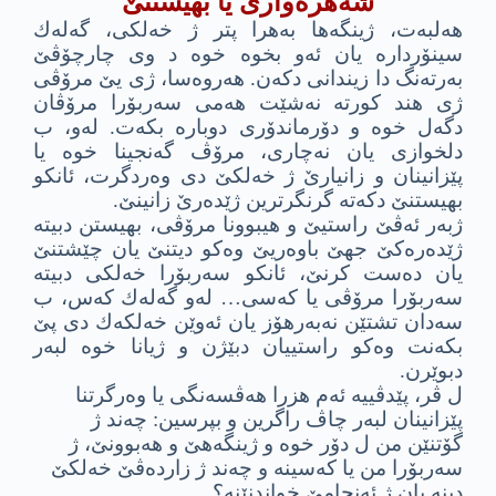
شه‌هره‌وارى یا بهیستنێ
هه‌لبه‌ت، ژینگه‌ها به‌هرا پتر ژ خه‌لكى، گه‌له‌ك
سینۆرداره‌ یان ئه‌و بخوه‌ خوه‌ د وى چارچۆڤێ
به‌رته‌نگ دا زیندانى دكه‌ن. هه‌روه‌سا، ژى یێ مرۆڤى
ژى هند كورته‌ نه‌شێت هه‌مى سه‌ربۆرا مرۆڤان
دگه‌ل خوه‌ و دۆرماندۆرى دوباره‌ بكه‌ت. له‌و، ب
دلخوازى یان نه‌چارى، مرۆڤ گه‌نجینا خوه‌ یا
پێزانینان و زانیارێ ژ خه‌لكێ دى وه‌ردگرت، ئانكو
بهیستنێ دكه‌ته‌ گرنگرترین ژێده‌رێ زانینێ.
ژبه‌ر ئه‌ڤێ راستیێ و هیبوونا مرۆڤى، بهیستن دبیته‌
ژێده‌ره‌كێ جهێ باوه‌ریێ وه‌كو دیتنێ یان چێشتنێ
یان ده‌ست كرنێ، ئانكو سه‌ربۆرا خه‌لكى دبیته‌
سه‌ربۆرا مرۆڤى یا كه‌سى… له‌و گه‌له‌ك كه‌س، ب
سه‌دان تشتێن نه‌به‌رهۆز یان ئه‌وێن خه‌لكه‌ك دى پێ
بكه‌نت وه‌كو راستییان دبێژن و ژیانا خوه‌ لبه‌ر
دبوێرن.
ل ڤر، پێدڤییه‌ ئه‌م هزرا هه‌ڤسه‌نگى یا وه‌رگرتنا
پێزانینان لبه‌ر چاڤ راگرین و بپرسین: چه‌ند ژ
گۆتنێن من ل دۆر خوه‌ و ژینگه‌هێ و هه‌بوونێ، ژ
سه‌ربۆرا من یا كه‌سینه‌ و چه‌ند ژ زارده‌ڤێ خه‌لكێ
دینه‌ یان ژ ئه‌نجامێ خواندنێنه‌؟