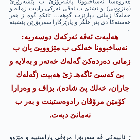
هه‌روه‌سا نه‌ساخبوونا پاشه‌رۆژێ ب پێشه‌رۆژێ
(مێژوویى). و تشتێ ب ئه‌ڤى ئه‌ركى رادبت زمانه‌ و
خه‌له‌كا زمانى دپارێزت گوهه‌… ئانكو گوه ژ هه‌ر
هه‌سته‌كا دى پتر هلگر و پارێزگارا سه‌ربۆرێن پێشینه
‌ .
هه‌لبه‌ت ئه‌ڤه‌ ئه‌ركه‌ك دوسه‌ریه‌:
نه‌ساخبوونا خه‌لكى ب مێژوویێ یان ب
زمانى ده‌رده‌كێ گه‌له‌ك خه‌ته‌ر و به‌لایه‌ و
بێ كه‌سێ ئاگه‌هـ ژێ هه‌بیت (گه‌له‌ك
جاران، خه‌لك پێ شاده‌)، بزاڤ و وه‌رارا
كۆمێن مرۆڤان رادوه‌ستینت و به‌ر ب
نه‌مانێ دبه‌ت.
ژ ئالییه‌كی ڤه‌ سه‌ربۆرا مرۆڤى پاراستییه‌ و مێژوو