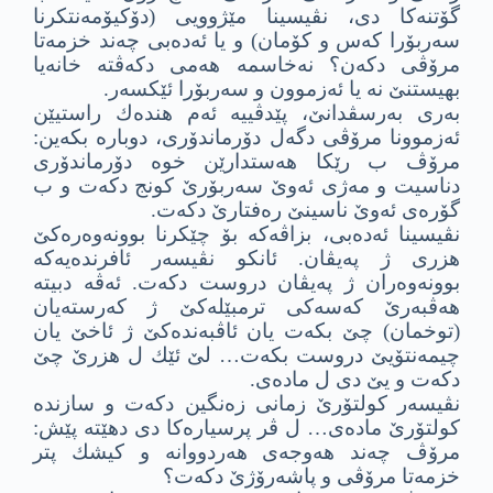
گۆتنه‌كا دى، نڤیسینا مێژوویى (دۆكیۆمه‌نتكرنا
سه‌ربۆرا كه‌س و كۆمان) و یا ئه‌ده‌بى چه‌ند خزمه‌تا
مرۆڤى دكه‌ن؟ نه‌خاسمه‌ هه‌مى دكه‌ڤته‌ خانه‌یا
بهیستنێ نه‌ یا ئه‌زموون و سه‌ربۆرا ئێكسه‌ر.
به‌رى به‌رسڤدانێ، پێدڤییه‌ ئه‌م هنده‌ك راستیێن
ئه‌زموونا مرۆڤى دگه‌ل دۆرماندۆرى، دوباره‌ بكه‌ین:
مرۆڤ ب رێكا هه‌ستدارێن خوه‌ دۆرماندۆرى
دناسیت و مه‌ژى ئه‌وێ سه‌ربۆرێ كونج دكه‌ت و ب
گۆره‌ى ئه‌وێ ناسینێ ره‌فتارێ دكه‌ت.
نڤیسینا ئه‌ده‌بى، بزاڤه‌كه‌ بۆ چێكرنا بوونه‌وه‌ره‌كێ
هزرى ژ په‌یڤان. ئانكو نڤیسه‌ر ئافرنده‌یه‌كه‌
بوونه‌وه‌ران ژ په‌یڤان دروست دكه‌ت. ئه‌ڤه‌ دبیته‌
هه‌ڤبه‌رێ كه‌سه‌كى ترمبێله‌كێ ژ كه‌رسته‌یان
(توخمان) چێ بكه‌ت یان ئاڤبه‌نده‌كێ ژ ئاخێ یان
چیمه‌نتۆیێ دروست بكه‌ت… لێ ئێك ل هزرێ چێ
دكه‌ت و یێ دى ل ماده‌ى.
نڤیسه‌ر كولتۆرێ زمانى زه‌نگین دكه‌ت و سازنده‌
كولتۆرێ ماده‌ى… ل ڤر پرسیاره‌كا دى دهێته‌ پێش:
مرۆڤ چه‌ند هه‌وجه‌ى هه‌ردووانه‌ و كیشك پتر
خزمه‌تا مرۆڤى و پاشه‌رۆژێ دكه‌ت؟