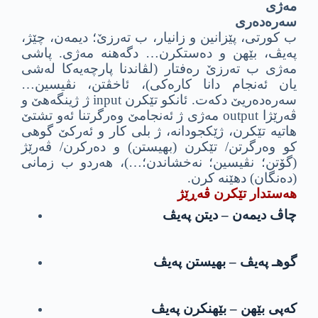
مه‌ژى
سه‌ره‌ده‌رى
ب كورتى، پێزانین و زانیار، ب ته‌رزێ؛ دیمه‌ن، چێژ،
په‌یڤ، بێهن و ده‌ستكرن… دگه‌هنه‌ مه‌ژى. پاشى
مه‌ژى ب ته‌رزێ ره‌فتار (لڤاندنا پارچه‌یه‌كا له‌شى
یان ئه‌نجام دانا كاره‌كى)، ئاخڤتن، نڤیسین…
سه‌ره‌ده‌ریێ دكه‌ت. ئانكو تێكرن input ژ ژینگه‌هێ و
ڤه‌رێژا output مه‌ژى ژ ئه‌نجامێ وه‌رگرتنا ئه‌و تشتێ
هاتیه‌ تێكرن، ژێكجودانه‌، ژ بلى كار و ئه‌ركێ گوهى
كو وه‌رگرتن/ تێكرن (بهیستن) و ده‌ركرن/ ڤه‌رێژ
(گۆتن؛ نڤیسین؛ نه‌خشاندن؛…)، هه‌ردو ب زمانى
(ده‌نگان) دهێنه‌ كرن.
هه‌ستدار تێكرن ڤه‌ڕێژ
چاڤ دیمه‌ن – دیتن په‌یڤ
گوهـ په‌یڤ – بهیستن په‌یڤ
كه‌پى بێهن – بێهنكرن په‌یڤ