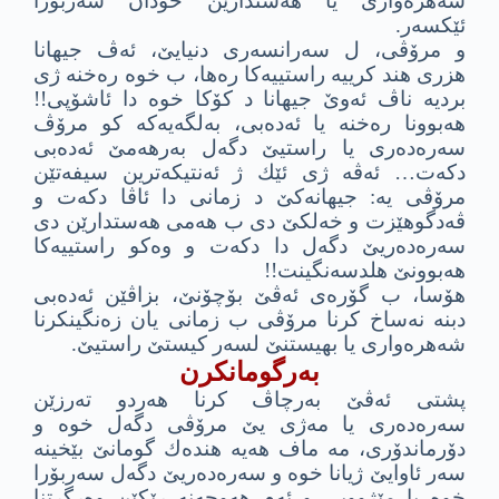
شه‌هره‌وارى یا هه‌ستدارێن خودان سه‌ربۆرا
ئێكسه‌ر.
و مرۆڤى، ل سه‌رانسه‌رى دنیایێ، ئه‌ڤ جیهانا
هزرى هند كرییه‌ راستییه‌كا ره‌ها، ب خوه‌ ره‌خنه‌ ژى
بردیه‌ ناڤ ئه‌وێ جیهانا د كۆكا خوه‌ دا ئاشۆپى!!
هه‌بوونا ره‌خنه‌ یا ئه‌ده‌بى، به‌لگه‌یه‌كه‌ كو مرۆڤ
سه‌ره‌ده‌رى یا راستیێ دگه‌ل به‌رهه‌مێ ئه‌ده‌بى
دكه‌ت… ئه‌ڤه‌ ژى ئێك ژ ئه‌نتیكه‌ترین سیفه‌تێن
مرۆڤی یه‌: جیهانه‌كێ د زمانى دا ئاڤا دكه‌ت و
ڤه‌دگوهێزت و خه‌لكێ دى ب هه‌مى هه‌ستدارێن دى
سه‌ره‌ده‌ریێ دگه‌ل دا دكه‌ت و وه‌كو راستییه‌كا
هه‌بوونێ هلدسه‌نگینت!!
هۆسا، ب گۆره‌ى ئه‌ڤێ بۆچۆنێ، بزاڤێن ئه‌ده‌بى
دبنه‌ نه‌ساخ كرنا مرۆڤى ب زمانى یان زه‌نگینكرنا
شه‌هره‌وارى یا بهیستنێ لسه‌ر كیستێ راستیێ.
به‌رگومانكرن
پشتى ئه‌ڤێ به‌رچاڤ كرنا هه‌ردو ته‌رزێن
سه‌ره‌ده‌رى یا مه‌ژى یێ مرۆڤى دگه‌ل خوه‌ و
دۆرماندۆرى، مه‌ ماف هه‌یه‌ هنده‌ك گومانێ بێخینه‌
سه‌ر ئاوایێ ژیانا خوه‌ و سه‌ره‌ده‌ریێ دگه‌ل سه‌ربۆرا
خوه‌ یا مێژوویى و ئه‌م هه‌وجه‌نه‌ رێكێن وه‌رگرتنا