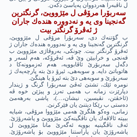
ل ناڤبه‌را هه‌ردووان په‌یاسێ دكه‌ن.
سه‌ربۆرا مرۆڤى ل مێژوویێ، گرنگترین
گه‌نجینا وى یه‌ و نه‌دووره هنده‌ك جاران
ژ ئه‌ڤرۆ گرنگتر بیت
ب گۆتنه‌ك دى، سه‌ربۆرا مرۆڤى ل مێژوویێ،
گرنگترین گه‌نجینا وى یه‌ و نه‌دووره هنده‌ك جاران ژ
ئه‌ڤرۆ گرنگتر بیت. چونكى، به‌روڤاژى مێژوویێ ب
قه‌نجى و خرابیێن وێ ڤه‌، ئه‌ڤرۆكه‌، هه‌م لسه‌ر و
دگه‌ل سه‌ربۆرێ ئاڤابوویه‌، هه‌م ئه‌زموونه‌كا د
هاتوباتێ دایه‌. و سوبه‌هى، ئیرۆ دێ بته‌ پارچه‌یه‌ك ژ
سه‌ربۆرێ و سوبه‌هى دێ بته‌ ئیرۆ یا هینگێ.
نومره‌ ئێك، تشتێ ئه‌ڤێ سه‌ربۆرا گرنگ و ژیندار
دپارێزت زمانه‌ ب هه‌مى ته‌رز و پیژێن خوه‌ ڤه‌
(ئاخڤتن، نڤیسین، نیشان،…)، پاشى به‌رهه‌مێ
ده‌ستى ب رێكا دیتنێ یان فێركرنێ.
زمانى، وه‌كو هلگرێ هه‌مى مێژووا مرۆڤى، شیایه‌
ببیته‌ ئالاڤه‌ك یان ناڤگینه‌كێ مێژوویێ و پاشه‌رۆژێ.
ئه‌ڤ ناڤگینیه‌ بوویه‌ ئه‌گه‌رێ مانا مێژوویێ ل
پاشه‌رۆژێ یان پاراستنا مێژوویێ بۆ پاشه‌رۆژێ.