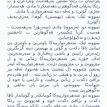
پێزانینان ب رێكا تشتێن به‌رهه‌ست وه‌ردگرن و ب
رێكا په‌یڤان ڤه‌دگوهێزن (هه‌ستكرنا مادى- هه‌ستدار/
مه‌ژى- گۆتن). و ئه‌ڤه‌ دبته‌ شه‌هره‌وارى یا مادى.
نموونه‌ ئێك: په‌یڤ (بهیستن)- گوهـ// مه‌ژى-په‌یڤ
(گۆتن).
نموونه‌ دو: ئه‌زموونا مادى (سه‌ربۆرا به‌رهه‌ست) –
هه‌ست كرنا ئێكسه‌ر- ڤه‌گوهازتن ب ئاخڤتنێ
(په‌یڤ) و ته‌كنۆلۆجیایێ.
نموونه‌ ئێك، شه‌هره‌وارییه‌كا باوه‌ریێ و باوه‌رى پێ
ئینانێ ئاڤا دكه‌ت و گۆتن و بهیستن دبنه‌ گرنگترین
ژێده‌رێن زانینێ و پاشى ره‌فتارێ و سه‌ره‌ده‌ریێ.
ئه‌ڤ جۆره‌ پتر شه‌هره‌وارییه‌كا زمانی یه‌ و ل
مێژوویێ و ب مێژوویێ دژیت. شه‌هره‌وارییه‌كه‌ لبه‌ر
په‌یڤێ چێبوویه‌ (ل پێشیێ په‌یڤ هه‌بوو). ئه‌ڤه‌ پتر
روو ل مرنێ یه‌ و هیڤى ب ژیانێ نینه‌… له‌و هه‌رده‌م
بزاڤێ دكه‌ت ژ ژیانێ بره‌ڤیت و ئارامى یا خوه‌ ل
جیهانه‌كا نموونه‌یى یان مرنێ یان نه‌لڤى و
نه‌گوهێڕیێ ببینت.
نموونه‌ دو، شه‌هره‌وارییه‌كا گومانكه‌ر و گوماندار ئاڤا
دكه‌ت و بزاڤێ دكه‌ت خوه‌ و هه‌بوونێ ب رێكا
هه‌ستدارێن مادى شرۆڤه‌ بكه‌ت. ئانكو سه‌نگا خوه‌