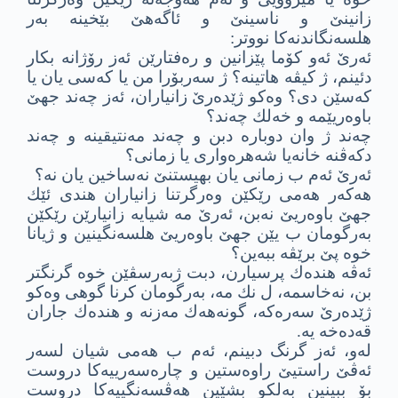
زانینێ و ناسینێ و ئاگه‌هێ بێخینه‌ به‌ر
هلسه‌نگاندنه‌كا نووتر:
ئه‌رێ ئه‌و كۆما پێزانین و ره‌فتارێن ئه‌ز رۆژانه‌ بكار
دئینم، ژ كیڤه‌ هاتینه‌؟ ژ سه‌ربۆرا من یا كه‌سى یان یا
كه‌سێن دى؟ وه‌كو ژێده‌رێ زانیاران، ئه‌ز چه‌ند جهێ
باوه‌ریێمه‌ و خه‌لك چه‌ند؟
چه‌ند ژ وان دوباره‌ دبن و چه‌ند مه‌نتیقینه‌ و چه‌ند
دكه‌ڤنه‌ خانه‌یا شه‌هره‌وارى یا زمانى؟
ئه‌رێ ئه‌م ب زمانى یان بهیستنێ نه‌ساخین یان نه‌؟
هه‌كه‌ر هه‌مى رێكێن وه‌رگرتنا زانیاران هندى ئێك
جهێ باوه‌ریێ نه‌بن، ئه‌رێ مه‌ شیایه‌ زانیارێن رێكێن
به‌رگومان ب یێن جهێ باوه‌ریێ هلسه‌نگینین و ژیانا
خوه‌ پێ برێڤه‌ ببه‌ین؟
ئه‌ڤه‌ هنده‌ك پرسیارن، دبت ژبه‌رسڤێن خوه‌ گرنگتر
بن، نه‌خاسمه‌، ل نك مه‌، به‌رگومان كرنا گوهى وه‌كو
ژێده‌رێ سه‌ره‌كه‌، گونه‌هه‌ك مه‌زنه‌ و هنده‌ك جاران
قه‌ده‌خه‌ یه‌.
له‌و، ئه‌ز گرنگ دبینم، ئه‌م ب هه‌مى شیان لسه‌ر
ئه‌ڤێ راستیێ راوه‌ستین و چاره‌سه‌رییه‌كا دروست
بۆ ببینین به‌لكو بشێین هه‌ڤسه‌نگییه‌كا دروست