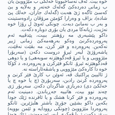
خوه‌ بیت. ئه‌ڤ نه‌ساخبوونا خه‌لكى ب مێژوویێ یان
ب زمانى ده‌رده‌كێ گه‌له‌ك خه‌ته‌ر و به‌لایه‌ و بێ
كه‌سێ ئاگه‌ه ژێ هه‌بت (گه‌له‌ك جاران، خه‌لك پێ
شاده‌)، بزاڤ و وه‌رارا كۆمێن مرۆڤان رادوه‌ستینت
و به‌ر ب نه‌مانێ دبه‌ت. چونكى ئه‌وێ ل رۆژا خوه‌
نه‌ژیت، ژیانه‌كا مردى یان بۆرى دوباره‌ دكه‌ت.
داكو پێشبه‌رى مه‌ رۆهنتر ببیت، پێدڤییه‌ ئه‌م
په‌روه‌رده‌كرنێ وه‌كو به‌رهه‌مه‌كێ زمانى ژبیر
نه‌كه‌ین. په‌روه‌رده‌ و فێر كرن، مه‌ بڤێت نه‌ڤێت،
پاشه‌رۆژێ لبه‌ر ئیرۆ دروست دكه‌ن (سه‌ربۆرا
مێژوویى و یا ئیرۆ ڤه‌دگوهێزنه‌ سوبه‌هى) و یا دوهى
ڤه‌دگوهێزنه‌ ئیرۆ. ئانكو فێركرن و په‌روه‌رده‌، د كۆكا
خوه‌ دا كاره‌كێ مێژوویى و پاشڤه‌ئاراسته‌ نه‌.
ژ ئالییێ پراكتیك ڤه‌، ئه‌وێن ب كارێ فێر كرنێ و
په‌روه‌رده‌ كرنێ رادبن، سه‌ربۆرێ (چ یا خوه‌ چ یا
خه‌لكێ دى) ده‌ربازى شاگردان دكه‌ن. سه‌ربۆر ژى
چه‌ند نوو بیت، هاتییه‌ جه‌ڕباندن. دمینیت ئه‌م
په‌روه‌رده‌ و فێر كرنا هشك و یا ئافرنده‌ ژێك جودا
بكه‌ین داكو بشێین جۆرێ باشتر هلبژێرین. ئانكو
په‌روه‌ردا مێژوویێ (چونكى روودایه‌ و ئێمن بوویه‌)
پیرۆز دكه‌ت ژ یا ڤه‌كرى لبه‌ر ئه‌زموونێ، ژێك جودا