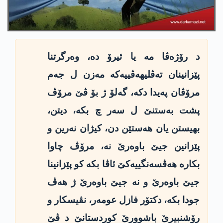
د رۆژه‌ڤا مه‌ یا ئیرۆ ده‌، وه‌رگرتنا
پێزانینان ته‌ڤلیهه‌ڤییه‌كه‌ مه‌زن ل جه‌م
مرۆڤان په‌یدا دكه‌، گه‌لۆ ژ بۆ ڤێ مرۆڤ
پشت به‌ستنێ ل سه‌ر چ بكه‌، دیتن،
بهیستن یان هه‌ستێن دن، كیژان نه‌رین و
پێزانین جیێ باوه‌رێ نه‌، مرۆڤ چاوا
بكاره‌ هه‌ڤسه‌نگییه‌كێ ئاڤا بكه‌ كو پێزانینا
جیێ باوه‌رێ و نه‌ جیێ باوه‌رێ ژ هه‌ڤ
جودا بكه‌، دكتۆر فازل عومه‌ر، نڤیسكار و
رۆشنبیرێ باشوورێ كوردستانێ د ڤێ