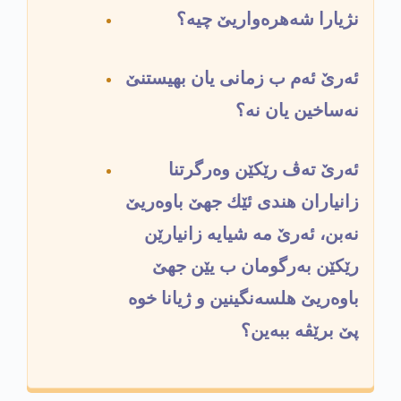
نژیارا شه‌هره‌واریێ چیه‌؟
ئه‌رێ ئه‌م ب زمانى یان بهیستنێ
نه‌ساخین یان نه‌؟
ئه‌رێ ته‌ڤ رێكێن وه‌رگرتنا
زانیاران هندى ئێك جهێ باوه‌ریێ
نه‌بن، ئه‌رێ مه‌ شیایه‌ زانیارێن
رێكێن به‌رگومان ب یێن جهێ
باوه‌ریێ هلسه‌نگینین و ژیانا خوه‌
پێ برێڤه‌ ببه‌ین؟