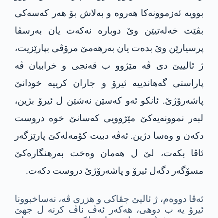
بوویه‌ ئه‌زموونه‌كا هه‌روه‌ و به‌لاش بۆ هه‌ر كه‌سه‌كى
بڤێت خه‌له‌تیێن وێ دوباره‌ نه‌كه‌ت یان به‌رسڤا
پرسیارێن وێ بده‌ت یان به‌رهه‌مێ مرۆڤى بپارێزیت،
ژ ئالییێ دی ڤه‌ مێژوو ب قه‌نجى و خرابیان ڤه‌
پاراستى گه‌هاندییه‌ ئیرۆ و جاران كرییه‌ خودانێ
پاشه‌رۆژێ. ئانكو ئه‌و كه‌سێن نه‌شێن ل ئیرۆ بژین،
لبه‌ر نموونه‌یه‌كێ مێژوویى كه‌سانێ خوه‌ دروست
دكه‌ن و وه‌سا دژین. ئه‌ڤه‌ دبیت كۆمه‌له‌كێ پارێزگه‌ر
ئاڤا بكه‌ت، لێ ل هه‌مان وه‌خت به‌رهنگاره‌كێ
مسۆگه‌ر دگه‌ل ئیرۆ و پاشه‌رۆژێ دروست دكه‌ت.
ئه‌ڤا دووه‌م، ژ ئالیێ جڤاكى و هزری ڤه‌، نه‌ساخبوونا
ئیرۆ یه‌ ب دوهى، هه‌كه‌ر ئه‌ڤ ناڤ كرنه‌ ل جهێ