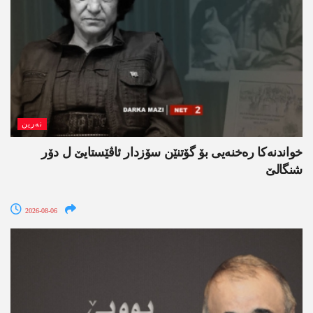
نەرین
خواندنه‌كا رەخنەیی بۆ گۆتنێن سۆزدار ئاڤێستایێ ل دۆر
شنگالێ
2026-08-06