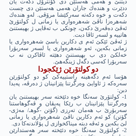
دیتنێ و هه‌مى هه‌ستێن دى كۆنترۆل دكه‌ت یان
ددێرت و هنده‌ك جاران هه‌مى هه‌ستێن دى چست
دكه‌ت و خوه‌ دكه‌ته‌ سه‌ركێشا مرۆڤى. له‌و هنده‌ك
شه‌هره‌زا ناڤێ شه‌هره‌وارى یا زمانى ل كولتۆرێ
ئه‌ڤێ ده‌ڤه‌رێ دكه‌ن، چونكى ب ته‌ڤایى ژ بهیستنێ
هاتییه‌ و لسه‌ر ئاڤا دبت.
ژ ئه‌ڤێ ئێكێ ئه‌م ى دكارین باسێ شه‌هره‌وارى یا
زمانى بكه‌ین، ئه‌و شه‌هره‌وارى یا لسه‌ر سه‌ربۆرا
خه‌لكێ دى ب بهیستنێ دهێته‌ ئاڤاكرن نه‌ ب
سه‌ربۆرا كه‌سى دگه‌ل ژینگه‌هێ.
دو كولتۆرێن ژێكجودا
هۆسا ئه‌م دگه‌هینه‌ راستییه‌كێ كو دو كولتۆرێن
سه‌ره‌كه‌ ژ ئاوایێ وه‌رگرتنا پێزانینان ژ ده‌رڤه‌، په‌یدا
دبن:
1- كولتۆرێ سه‌نگا خوه‌ دئێخته‌ سه‌ر بهیستنێ یان
وه‌رگرتنا پێزانینان ب رێكا په‌یڤان و ڤه‌گوهاستنا
سه‌ربۆرێ ب هه‌مان ته‌رزى (گۆتن -گوهـ/ مه‌ژى-
گۆتن) كو ئه‌م دكارین ناڤێ شه‌هره‌وارى یا زمانى
لێ بكه‌ین و ئه‌ڤه‌ دبته‌ میناكخوازى ل پۆلاندنه‌كا دى.
2- كولتۆرێ سه‌نگا خوه‌ دئێخته‌ سه‌ر هه‌ستدارێن