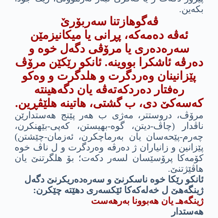
بكه‌ین.
ڤه‌گوهازتنا سه‌ربۆرێ
ئه‌ڤه‌ ده‌مه‌كه‌، پڕانى یا میكانیزمێن
سه‌ره‌ده‌رى یا مرۆڤى دگه‌ل خوه‌ و
ده‌رڤه‌ ئاشكرا بووینه‌. ئانكو رێكێن مرۆڤ
پێزانینان وه‌ردگرت و هلدگرت و وه‌كو
ره‌فتار ده‌ردكه‌ته‌ڤه‌ یان دگه‌هینته‌
كه‌سه‌كێ دى، ب گشتى، هاتینه‌ هلێڤڕین.
مرۆڤ، دروستتر، مه‌ژى ب هه‌ر پێنج هه‌ستدارێن
ناڤدار (چاڤ-دیتن، گوه-بهیستن، كه‌پى-بێهنكرن،
چه‌رم-پێحه‌سان یان به‌رماچكرن، ئه‌زمان-چێشتن)
پێزانین و زانیاران ژ ده‌رڤه‌ وه‌ردگرت و ل ناڤ خوه‌
كۆمه‌كا پرۆسێسان لسه‌ر دكه‌ت؛ بۆ هلگرتنێ یان
هاڤێژتنێ.
ئانكو رێكا خوه‌ ناسكرنێ و سه‌ره‌ده‌ریكرنێ دگه‌ل
ژینگه‌هێ ل خه‌له‌كه‌كا ئێكسه‌رى دهێته‌ چێكرن:
ژینگه‌هـ یان هه‌بوونا به‌رهه‌ست
هه‌ستدار