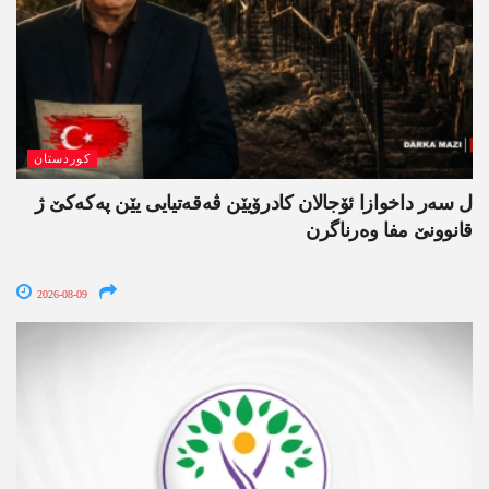
کوردستان
ل سەر داخوازا ئۆجالان کادرۆیێن ڤەقەتیایی یێن پەکەکێ ژ
قانوونێ مفا وەرناگرن
2026-08-09