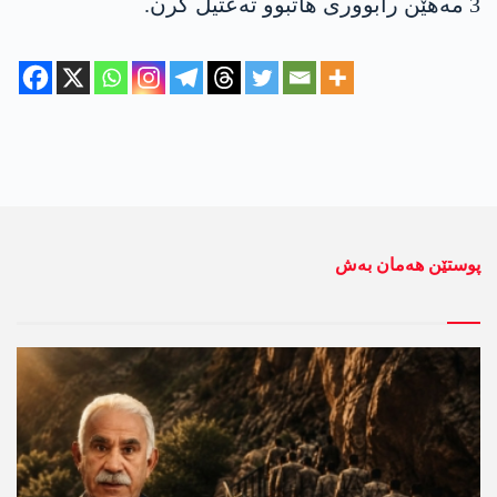
3 مه‌هێن رابووری هاتبوو ته‌عتیل كرن.
پوستێن ھەمان بەش