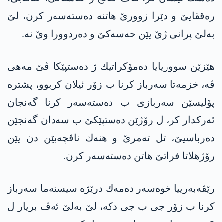
ره‌ققایێ و دێرا زوورێ هاتنه‌ ده‌سته‌سه‌ر كرن، لێ
به‌لێ پرانی ژێ یێن حه‌سه‌كێ و ده‌ردوورا وێ نه‌.
هێزێن سووریایا ده‌مۆكراتیك ژ ده‌ستپێكا ڤێ مه‌هی
ڤه‌، خزمه‌تا سه‌رباز كرنا ب زۆر ئیلان كربوو، پشتره‌
پۆلیسێن سه‌ربازی ب ده‌سته‌سه‌ر كرنا گه‌نجان
ئه‌ركدار كر، ل رۆژێن ده‌ستپێكێ ب سه‌دان گه‌نجێن
ده‌رباسیێ، تل ته‌مرێ و هنه‌ك ناڤچه‌یێن دن یێن
رۆژهلاتا فراتێ هاتن ده‌سته‌سه‌ر كرن.
رێڤه‌به‌رییا خوه‌سه‌ر ده‌مه‌ك درێژه‌ سیسته‌ما سه‌رباز
كرنا ب زۆر جی ب جی دكه‌، لێ به‌لێ ئه‌ڤ بریار ل