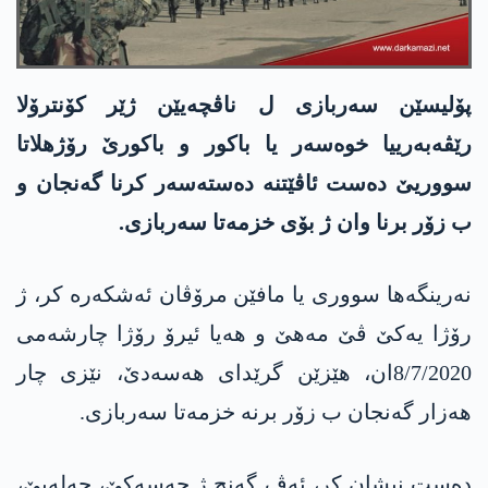
پۆلیسێن سه‌ربازی ل ناڤچه‌یێن ژێر كۆنترۆلا
رێڤه‌به‌رییا خوه‌سه‌ر یا باكور و باكورێ رۆژهلاتا
سووریێ ده‌ست ئاڤێتنه‌ ده‌سته‌سه‌ر كرنا گه‌نجان و
ب زۆر برنا وان ژ بۆی خزمه‌تا سه‌ربازی.
نه‌رینگه‌ها سووری یا مافێن مرۆڤان ئه‌شكه‌ره‌ كر، ژ
رۆژا یه‌كێ ڤێ مه‌هێ و هه‌یا ئیرۆ رۆژا چارشه‌می
8/7/2020ان، هێزێن گرێدای هه‌سه‌دێ، نێزی چار
هه‌زار گه‌نجان ب زۆر برنه‌ خزمه‌تا سه‌ربازی.
ده‌ست نیشان كر، ئه‌ڤ گه‌نج ژ حه‌سه‌كێ، حه‌له‌بێ،