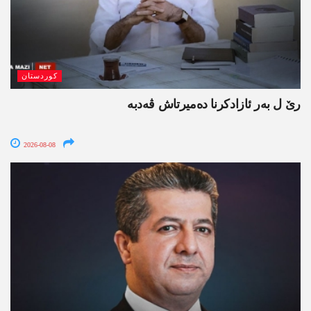
کوردستان
رێ ل بەر ئازادکرنا دەمیرتاش ڤەدبە
2026-08-08