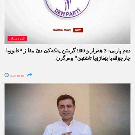
کوردستان
دەم پارتی: 3 ھەزار و 900 گرتیێن پەکەکێ دێ مفا ژ “قانوونا
چارچۆڤەیا پێڤاژۆیا ئاشتیێ” وەرگرن
2026-08-09