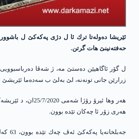
ئێریشا ده‌وله‌تا ترك ئا ل دژی په‌كه‌كێ ل باشوورێ
حه‌فته‌نینێ هات گرتن.
ل گۆر ئاگاهیێن ده‌ستێ مه‌، ژ شه‌ڤا ده‌رباسبوویی ڤه‌
زرارێن جانی تونه‌نه‌، لێ به‌لێ ب سه‌ده‌ما ئێریشێ 
هه‌ر وها ئیرۆ رۆژا
هه‌ری زۆر ئا چه‌كان تێده‌ بوون.