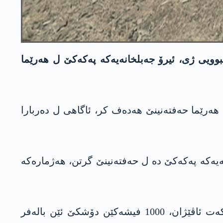
یی ژی، ئیرۆ جه‌بلخانه‌یه‌كه‌ په‌كه‌كێ ل هه‌رێما
 هه‌رێما حه‌فته‌نینێ هه‌ده‌ف كر، ئاگاهی ل ده‌ربارا
ر جه‌بلخانه‌یه‌كه‌ په‌كه‌كێ ده‌ ل حه‌فته‌نینێ گرتن، هه‌ژماره‌كه‌
جه‌بلخانه‌یا په‌كه‌كێ ئه‌ڤ چه‌ك تێده‌ بوون، 63 کەلەشینکۆف، نیشانگر و تڤنگێن نێچیرێ، 50 مھماتێن رۆکەت ئاڤێژان، 1000 فیشەكێن دۆشکێ ئێن باله‌فر