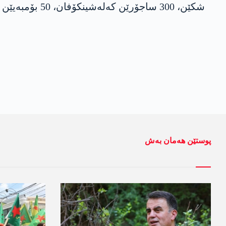
شکێن، 300 ساجۆرێن کەلەشینکۆفان، 50 بۆمبەیێن دەستان و25 کیلۆ دینامێت.
پوستێن ھەمان بەش