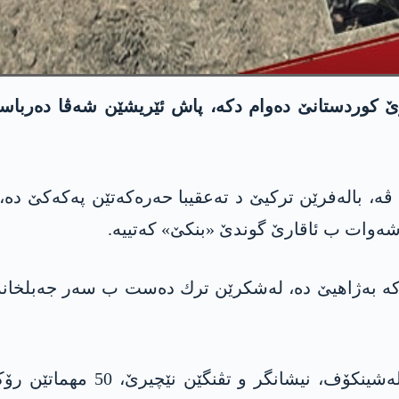
 كوردستانێ ده‌وام دكه‌، پاش ئێریشێن شه‌ڤا ده‌رباسبوو
، باله‌فرێن تركیێ د ته‌عقیبا حه‌ره‌كه‌تێن په‌كه‌كێ ده‌،
شه‌وات ب ئاقارێ گوندێ «بنکێ» كه‌تییه‌.
 شه‌می 25/7/2020ان، د ئێریشه‌كه‌ به‌ژاهیێ ده‌، له‌شكرێن ترك ده‌ست ب سه‌