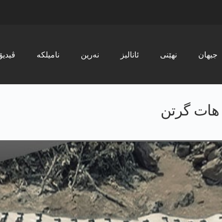
جیھان
نھێنی
ئانالیز
نەرین
نامیلکە
ڤیدیۆ
كێ هات گرتن