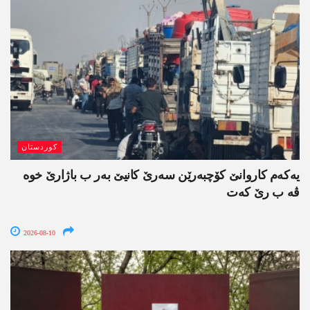
کوردستان
یەکەم کاروانێ کۆچبەرێن سەرێ کانیێ بەر ب باژارێ خوە
ڤە ب رێ کەت
2026-08-10