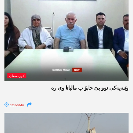
کوردستان
وێنه‌یه‌كی نوو یێ خاپۆ ب مالباتا وی ره‌
2026-08-10