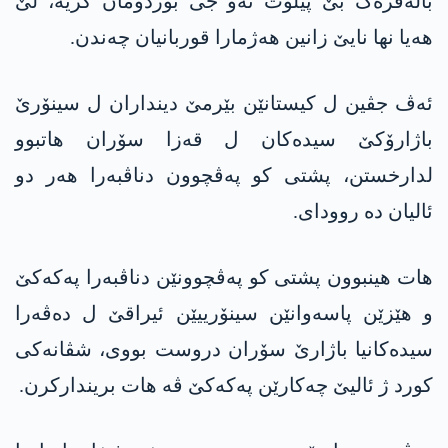
بالەفرەک بێ پیلۆت ئەو جی بۆردۆمان کریە، لێ
ھەیا نھا نایێ زانین ھەژمارا قوربانیان چەندن.
ئەڤ جڤین ل کیستانێن بێرمێ دینداران ل سینۆرێ
باژارۆکێ سیدەکان ل قەزا سۆران ھاتبوو
لدارخستن، پشتی کو پەڤچوون دناڤبەرا ھەر دو
ئالیان دە روودای.
ھات ھینبوون پشتی کو پەڤچوونێن دناڤبەرا پەکەکێ
و ھێزێن پاسەوانێن سینۆرییێن ئیراقێ ل دەڤەرا
سیدەکانیا باژارێ سۆران دروست بووی، شڤانەکی
کورد ژ ئالیێ چەکارێن پەکەکێ ڤە ھات بریندارکرن.