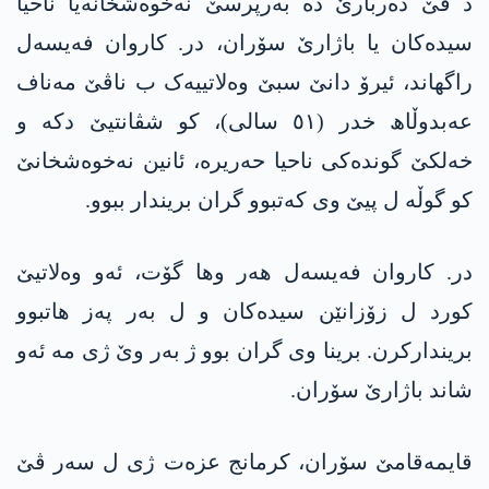
د ڤێ دەربارێ دە بەرپرسێ نەخوەشخانەیا ناحیا
سیدەکان یا باژارێ سۆران، در. کاروان فەیسەل
راگھاند، ئیرۆ دانێ سبێ وەلاتییەک ب ناڤێ مەناف
عەبدوڵاھ خدر (٥١ سالی)، کو شڤانتیێ دکە و
خەلکێ گوندەکی ناحیا حەریرە، ئانین نەخوەشخانێ
کو گوڵە ل پیێ وی کەتبوو گران بریندار ببوو.
در. کاروان فەیسەل ھەر وھا گۆت، ئەو وەلاتیێ
کورد ل زۆزانێن سیدەکان و ل بەر پەز ھاتبوو
بریندارکرن. برینا وی گران بوو ژ بەر وێ ژی مە ئەو
شاند باژارێ سۆران.
قایمەقامێ سۆران، کرمانج عزەت ژی ل سەر ڤێ