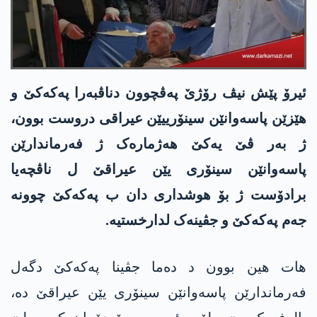
ئیرۆ پێش نیڤ رۆژێ پەڤچوون دناڤبەرا پەکەکێ و
ھێزێن پاسەوانێن سینۆرییێن عیراقی دروست بوون،
ژ بەر ڤێ یەکێ ھەژمارەک ژ فەرماندارێن
پاسەوانێن سینۆری یێن عیراقێ ل ناڤچەیا
برادۆست ژ بۆ هوشداری دان ب پەکەکێ چوونە
جەم پەکەکێ و جڤینەک لدارخستیە.
ھات ھین بوون د دەما جڤینا پەکەکێ دگەل
فەرماندارێن پاسەوانێن سینۆری یێن عیراقێ دە،