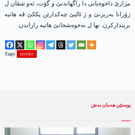
مژارێ داخوەیانی دا راگھاندنێ و گۆت، ئەو شڤان ل
زۆزانا بەربزنێ و ژ ئالیێ چەکدارێن پککێ ڤە ھاتیە
بریندارکرن. نھا ل نەخوەشخانێ ھاتیە رازاندن.
Tags:
sereke
پوستێن ھەمان بەش