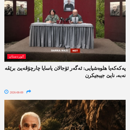
کوردستان
په‌كه‌كه‌یا هلوه‌شیایی: ئەگەر ئۆجالان یاسایا چارچۆڤەیێ برێڤە
نه‌به‌، نایێ جیبجیکرن
2026-08-09