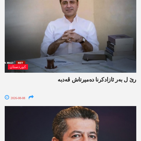
کوردستان
رێ ل بەر ئازادکرنا دەمیرتاش ڤەدبە
2026-08-08