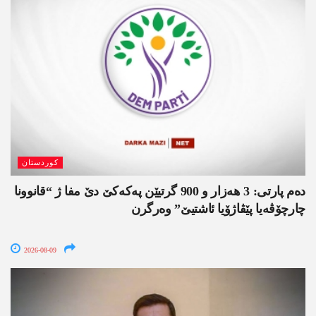
کوردستان
دەم پارتی: 3 ھەزار و 900 گرتیێن پەکەکێ دێ مفا ژ “قانوونا
چارچۆڤەیا پێڤاژۆیا ئاشتیێ” وەرگرن
2026-08-09