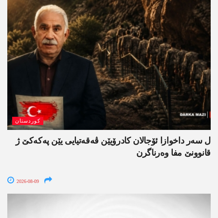
کوردستان
ل سەر داخوازا ئۆجالان کادرۆیێن ڤەقەتیایی یێن پەکەکێ ژ
قانوونێ مفا وەرناگرن
2026-08-09