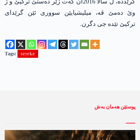
گرێدده‌، ل سالا 2016ان كه‌ت ژێر ده‌ستێ تركیێ و ژ
وێ ده‌مێ ڤه‌، میلیشیایێن سووری ئێن گرێدای
تركیێ تێده‌ جی دگرن.
Tags:
sereke
پوستێن ھەمان بەش