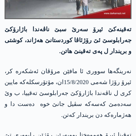
ته‌قینه‌كێ ئیرۆ سه‌رێ سبێ ناڤه‌ندا باژارۆكێ
جه‌رابلوسێ ئێ رۆژئاڤا كوردستانێ هه‌ژاند، كوشتی
و بریندار ل په‌ی ته‌قینێ هاتن.
نه‌رینگه‌ها سووری ئا مافێن مرۆڤان ئه‌شكه‌ره‌ كر،
ئیرۆ رۆژا شه‌می 15/8/2020ان، مۆتۆرسكله‌كه‌ مایین
كری ل ناڤه‌ندا باژارۆكێ جه‌رابلوسێ ته‌قییا، ب وێ
سه‌ده‌مێ كه‌سه‌كه‌ سڤیل جانێ خوه‌ ده‌ست دا و
هه‌ژماره‌كه‌ دن بریندار كه‌تن.
ته‌قینا ئیرۆ هه‌موه‌ختا بوویه‌رێن رۆژێن رابووری تێ