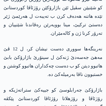
كو شێنیێن سڤیل ئێن باژارۆكێن رۆژئاڤا كوردستانێ
تێده‌ هاتنه‌ هه‌ده‌ف كرن ب ته‌یبه‌ت ل هه‌رێمێ ژێر
ده‌ستێ تركیێ، مینا بوویه‌رێن ره‌ڤاندنا شێنییان و
ته‌رۆر كرنا ژن و كاله‌مێران.
نه‌رینگه‌ها سووری ده‌ست نیشان كر، ل 12 ڤێ
مه‌هێ جه‌سه‌دێ ژنه‌كێ ل سینۆرێ باژارۆكێ بابێ
هاتبوو دیتن كو ب ده‌ست چه‌كداران هاتبوو كوشتن و
خستبوون ناڤا به‌رمیله‌كێ ده‌.
باژارۆكێ جه‌رابلوسێ كو جییه‌كێ ستراته‌ژیكه‌ و
رۆژئاڤا و رۆژهلاتا رۆژئاڤا كوردستانێ پێكڤه‌