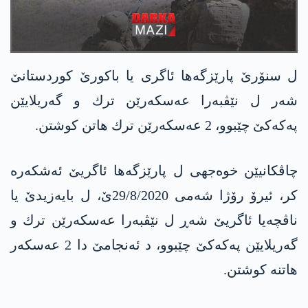
ل سنۆرێ پارێزگه‌ها ئاگری یا باكورێ كوردستانێ
شه‌ر ل نێڤبه‌را عه‌سكه‌رێن ترك و گه‌ریلایێن
په‌كه‌كێ چێبوو، 2 عه‌سكه‌رێن ترك هاتن كوشتن.
چاڤكانیێن خوه‌جهی ل پارێزگه‌ها ئاگریێ ئه‌شكه‌ره‌
كر، ئیرۆ رۆژا شه‌می 29/8/2020ێ، ل بایه‌زیدێ یا
ناڤچه‌یا ئاگریێ شه‌ڕ ل نێڤبه‌را عه‌سكه‌رێن ترك و
گه‌ریلایێن په‌كه‌كێ چێبوو، د ئه‌نجامێ دا 2 عه‌سكه‌ر
هاتنه‌ كوشتن.