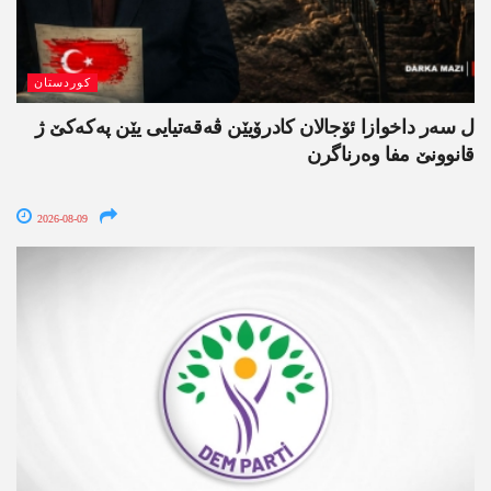
کوردستان
ل سەر داخوازا ئۆجالان کادرۆیێن ڤەقەتیایی یێن پەکەکێ ژ
قانوونێ مفا وەرناگرن
2026-08-09