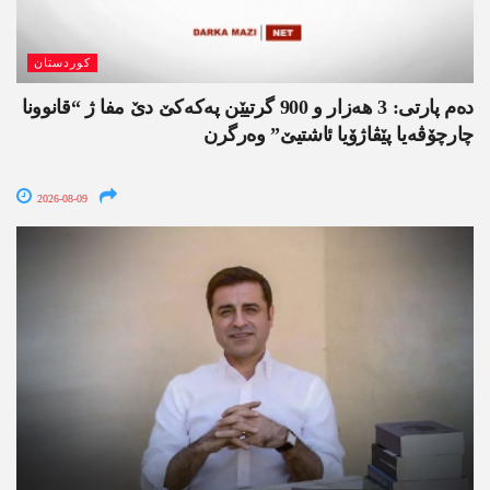
کوردستان
دەم پارتی: 3 ھەزار و 900 گرتیێن پەکەکێ دێ مفا ژ “قانوونا
چارچۆڤەیا پێڤاژۆیا ئاشتیێ” وەرگرن
2026-08-09