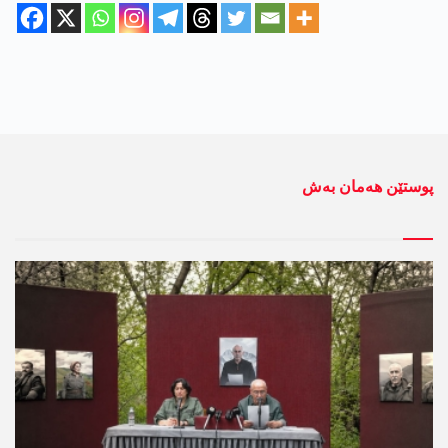
پوستێن ھەمان بەش