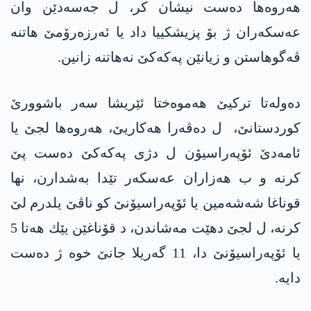
هه‌روه‌ها ده‌ست نیشان كر، ل جه‌سه‌دێن وان
عه‌سكه‌ران ژ بۆ پزیشكییا داد یا ئه‌رزه‌رۆمێ هاتنه‌
ڤه‌گوهاستن و زیانێن په‌كه‌كێ نه‌هاتنه‌ زانین.
ده‌وله‌تا تركیێ هه‌موه‌ختا ئێریشا سه‌ر باشوورێ
كوردستانێ، ل ده‌ڤه‌را هه‌كاریێ، هه‌روه‌ها لجێ یا
ئامه‌دێ ئۆپه‌راسیۆن ل دژی په‌كه‌كێ ده‌ست پێ
كرنه‌ و ب هه‌زاران عه‌سكه‌ر تێدا به‌شدارن، نها
قوناغا شه‌شه‌مین یا ئۆپه‌راسیۆنێ كو ناڤێ یلدرم لێ
كرنه‌، ل لجێ دهێت مه‌شاندن، د قۆناغێن یێك هه‌تا 5
یا ئۆپه‌راسیۆنێ دا، 11 گه‌ریلا جانێ خوه‌ ژ ده‌ست
دایه‌.