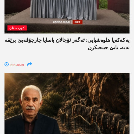
کوردستان
په‌كه‌كه‌یا هلوه‌شیایی: ئەگەر ئۆجالان یاسایا چارچۆڤەیێ برێڤە
نه‌به‌، نایێ جیبجیکرن
2026-08-09