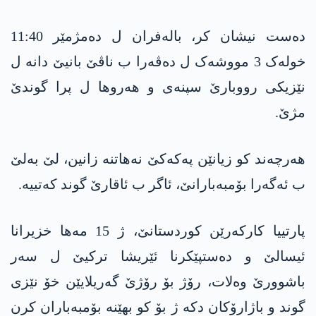
دەست نیشان کر، بالەفران ل دەمژمێر 11:40
خولەک 3 مووشەک ل دەڤەرا ب ناڤێ بانیێ دانە ل
نێزیکی رووبارێ سپنەی و ھەروھا ل پرا گوندێ
مژێ.
ھەرچەند کو زیانێن پەکەکێ نەھاتنە زانین، لێ بەلێ
ب ئەگەرا بۆمبەبارانێ، ئاگر ب ئاقارێ گوند کەتییە.
پارتییا کارکەرێن کوردستانێ، ژ 15 مەھا خزیرانا
ئیسالێ و دەستپێکرنا ئێریشا ترکیێ ل سەر
باشوورێ وەلات، رۆژ بۆ رۆژێ گەریلایێن خۆ نێزی
گوند و باژارۆکان دکە ژ بۆ کو بھێنە بۆمبەباران کرن