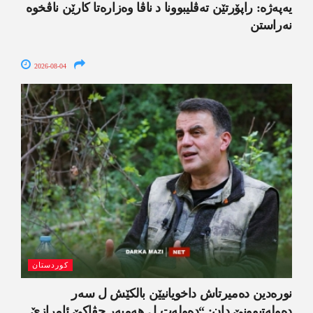
یەپەژە: راپۆرتێن تەڤلیبوونا د ناڤا وەزارەتا کارێن ناڤخوە
نەراستن
2026-08-04
کوردستان
نورەدین دەمیرتاش داخویانیێن بالکێش ل سەر
دەولەتبوونێ دان: “دەولەت ل ھەمبەر جڤاکێ ئامرازێ