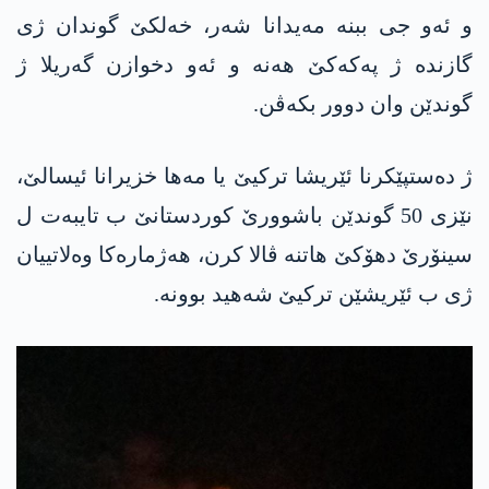
و ئەو جی ببنە مەیدانا شەر، خەلکێ گوندان ژی
گازندە ژ پەکەکێ ھەنە و ئەو دخوازن گەریلا ژ
گوندێن وان دوور بکەڤن.
ژ دەستپێکرنا ئێریشا ترکیێ یا مەھا خزیرانا ئیسالێ،
نێزی 50 گوندێن باشوورێ کوردستانێ ب تایبەت ل
سینۆرێ دھۆکێ ھاتنە ڤالا کرن، ھەژمارەکا وەلاتییان
ژی ب ئێریشێن ترکیێ شەھید بوونە.