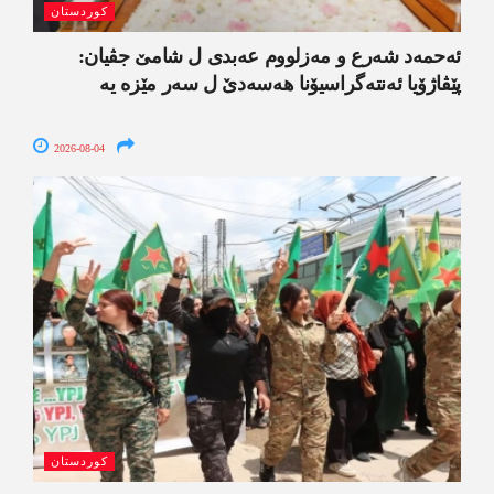
کوردستان
ئەحمەد شەرع و مەزلووم عەبدی ل شامێ جڤیان:
پێڤاژۆیا ئەنتەگراسیۆنا ھەسەدێ ل سەر مێزە یە
2026-08-04
کوردستان