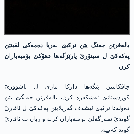
بالەفرێن جەنگ یێن ترکیێ بەریا دەمەکی لڤینێن
پەکەکێ ل سینۆرێ پارێزگەھا دھۆکێ بۆمبەباران
کرن.
چاڤکانیێن پێگەھا دارکا مازی ل باشوورێ
کوردستانێ ئەشکەرە کرن، بالەفرێن جەنگێ یێن
دەولەتا ترکیێ ئیشەڤ گەریلایێن پەکەکێ ل ئاقارێ
گوندێ سەرگەلێ بۆمبەباران کرنە و زیان ب ئاقارێ
گوند کەتییە.