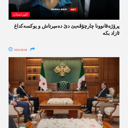
کوردستان
پرۆژەقانوونا چارچۆڤەیێ دێ دەمیرتاش و یوکسەکداغ
ئازاد بکە
2026-08-06