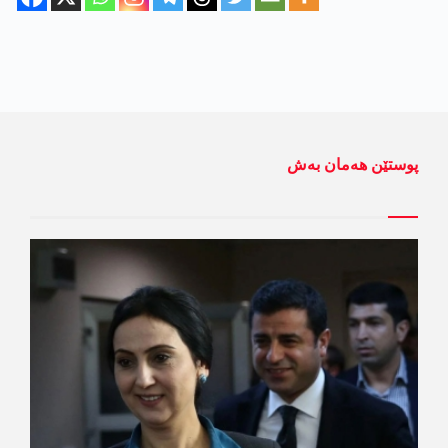
پوستێن ھەمان بەش