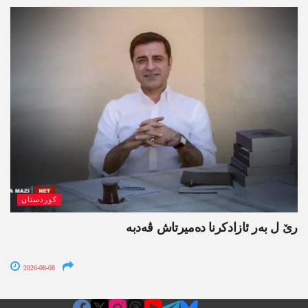
کوردستان
رێ ل بەر ئازادکرنا دەمیرتاش ڤەدبە
2026-08-08