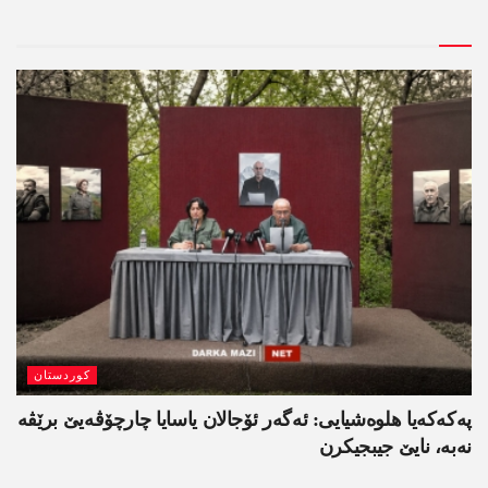
کوردستان
په‌كه‌كه‌یا هلوه‌شیایی: ئەگەر ئۆجالان یاسایا چارچۆڤەیێ برێڤە
نه‌به‌، نایێ جیبجیکرن