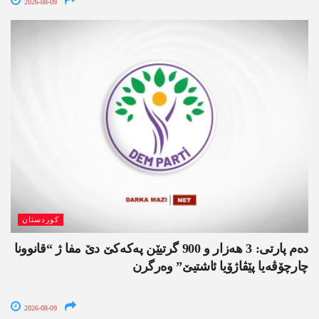
2026-08-09
کوردستان
دەم پارتی: 3 ھەزار و 900 گرتیێن پەکەکێ دێ مفا ژ “قانوونا
چارچۆڤەیا پێڤاژۆیا ئاشتیێ” وەرگرن
2026-08-09