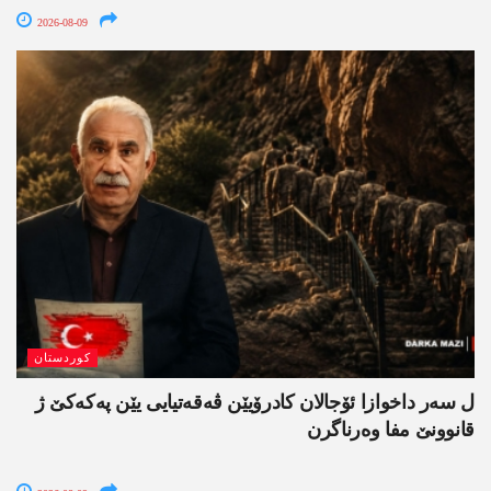
2026-08-09
کوردستان
ل سەر داخوازا ئۆجالان کادرۆیێن ڤەقەتیایی یێن پەکەکێ ژ
قانوونێ مفا وەرناگرن