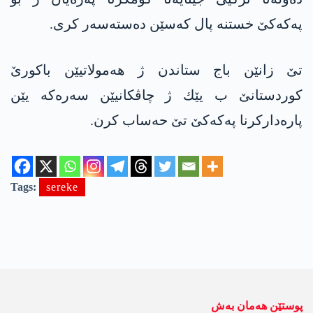
په‌كه‌كێ خستنه‌ پال كه‌سێن ده‌سته‌سه‌ر كری.
تێ زانێن باج ستاندن ژ هه‌مولاتیێن باكورێ
كوردستانێ ب یێك ژ چاڤكانیێن سه‌ره‌كه‌ یێن
پاره‌داركرنا په‌كه‌كێ تێ حه‌ساب كرن.
Tags:
sereke
پوستێن ھەمان بەش