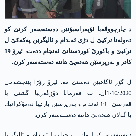
د چارچووڤه‌یا ئۆپه‌راسیۆنێن ده‌سته‌سه‌ر كرنێ كو
ده‌وله‌تا تركیێ ل دژی ئه‌ندام و ئالیگرێن په‌كه‌كێ ل
تركیێ و باكورێ كوردستانێ ئه‌نجام دده‌ت، ئیرۆ 19
كادر و به‌رپرسێن هه‌ده‌پێ هاتنه‌ ده‌سته‌سه‌ر كرن.
ل گۆر ئاگاهیێن ده‌ستێ مه‌، ئیرۆ رۆژا پێنجشه‌می
1/10/2020ان، ب فه‌رمانا دۆزگه‌رییا گشتی یا
قه‌رسێ، 19 ئه‌ندام و به‌رپرسێن پارتییا ده‌مۆكراتیك
یا گه‌لان هه‌ده‌پێ هاتنه‌ ده‌سته‌سه‌ر كرن.
ده‌سته‌سه‌ر كرنا وان ب جیانیه‌تا ئه‌ندام و ئالیگرییا