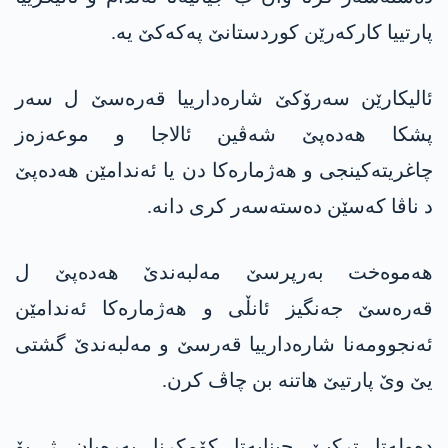
پارتییا كاركه‌رێن كوردستانێ په‌كه‌كێ یه‌.
ئالیكارێن سه‌رۆكێ شاره‌دارییا قه‌ره‌سێ ل سه‌ر
پشكا هه‌ده‌پێ شه‌ڤین ئالاجا و موعەزەز
چاغریتەکینجی و هه‌ژماره‌كا دن یا ئه‌ندامێن هه‌ده‌پێ
د ناڤا كه‌سێن ده‌سته‌سه‌ر كری دانه‌.
هه‌موه‌خت به‌رپرسێ مه‌لبه‌ندێ هه‌ده‌پێ ل
قه‌ره‌سێ جەنگیز ئانڵی و هه‌ژماره‌كا ئەندامێن
ئەنجوومەنا شاره‌دارییا قه‌رسێ و مه‌لبه‌ندێ گشتی
یێ وێ پارتیێ هاتنه‌ بن چاڤ كرن.
ده‌وله‌تا تركیێ جینایه‌تا كۆمكرنا په‌ره‌یان ژ بۆ