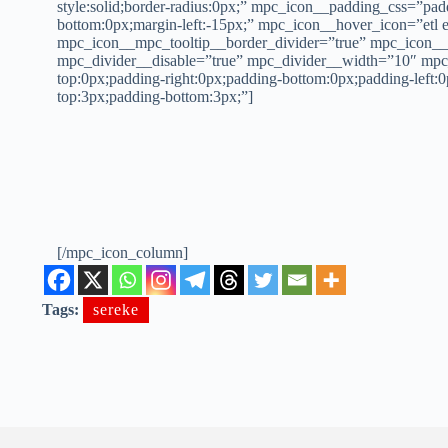
style:solid;border-radius:0px;” mpc_icon__padding_css=”pa
bottom:0px;margin-left:-15px;” mpc_icon__hover_icon=”etl 
mpc_icon__mpc_tooltip__border_divider=”true” mpc_icon__m
mpc_divider__disable=”true” mpc_divider__width=”10″ mpc_
top:0px;padding-right:0px;padding-bottom:0px;padding-lef
top:3px;padding-bottom:3px;”]
[/mpc_icon_column]
Tags:
sereke