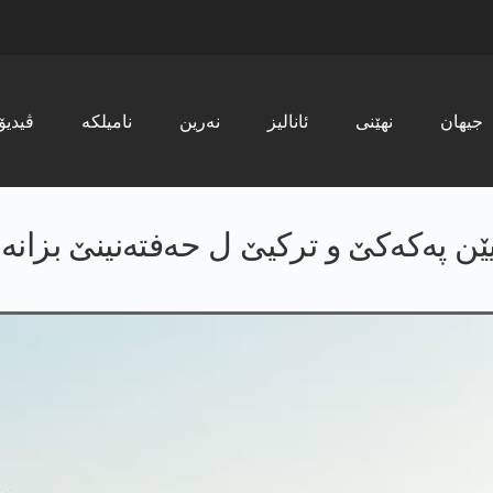
جیھان
نھێنی
ئانالیز
نەرین
نامیلکە
ڤیدیۆ
ێن په‌كه‌كێ و تركیێ ل حه‌فته‌نینێ بزانه‌