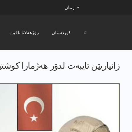
زمان
⌂
کوردستان
رۆژھەلاتا ناڤین
زانیاریێن تایبه‌ت لدۆر هه‌ژمارا كوشتی