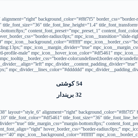
 alignment=”right” background_color=”#f8f7f5″ border_css=”border-r
_font_size=”36″ title_font_line_height=”1.4″ title_font_transform=”uppercas
over_border_css=”border-radius:0px;” mpc_icon__transition=”slide-rig
 mpc_icon__background_color=”#ffffff” mpc_icon__border_css=”bord
dding:13px;” mpc_icon__margin_divider=”true” mpc_icon__margin_css
etl-profile-male” mpc_icon__hover_icon_color=”#df5461″ mpc_icon__h
pc_tooltip__border_css=”border-color:undefined;border-style:undef
divider__align=”left” mpc_divider__content_padding_divider=”true
t:0px;” mpc_divider__lines_color=”#dddddd” mpc_divider__padding_di
54 كوشتی
32 بریندار
″ layout=”style_6″ alignment=”right” background_color=”#f8f7f5″ b
0″ title_font_color=”#df5461″ title_font_size=”36″ title_font_line_he
nt_font_align=”right” hover_border_css=”border-radius:0px;” mpc_icon_
e=”40″ mpc_icon__background_color=”#ffffff” mpc_icon__border_css