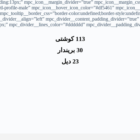
dding:13px;” mpc_icon__margin_divider=”true” mpc_icon__margin_css
etl-profile-male” mpc_icon__hover_icon_color=”#df5461″ mpc_icon__h
pc_tooltip__border_css=”border-color:undefined;border-style:undef
divider__align=”left” mpc_divider__content_padding_divider=”true
t:0px;” mpc_divider__lines_color=”#dddddd” mpc_divider__padding_di
113 كوشتی
30 بریندار
23 دیل