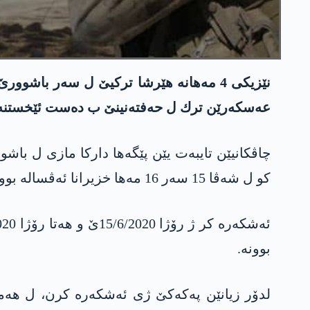
نێزیكی 4 مه‌هانه‌ هێرشا تركیێ ل سه‌ر باش
عه‌سكه‌رێن ترك ل حه‌فته‌نینێ ب ده‌ست ئێخستنه.
چاڤكانیێن تایبه‌ت یێن پێگه‌ها داركا مازی ل با
كو ل شه‌ڤا 15 سه‌ر 16 مه‌ها خزیرانا ئه‌ڤساله‌ بوو، ب ده‌هان عه‌سكه‌رێن ترك و چه‌كدارێن په‌كه‌كێ ل حه‌فته‌نینێ هاتنه‌ كوشتن.
بوونه‌.