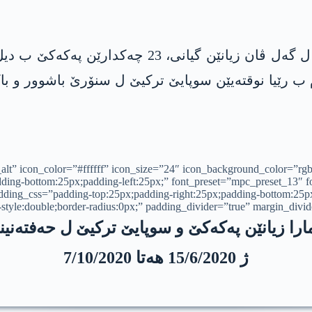
چاڤكانیێن پێگه‌ها داركا مازی ده‌ست نیشان كر، ل گه‌ل
ام ب رێیا نوقته‌یێن سوپایێ تركیێ ل سنۆرێ باشوور و 
e_alt” icon_color=”#ffffff” icon_size=”24″ icon_background_color=”r
ing-bottom:25px;padding-left:25px;” font_preset=”mpc_preset_13″ fo
padding_css=”padding-top:25px;padding-right:25px;padding-bottom:25
style:double;border-radius:0px;” padding_divider=”true” margin_divid
ارا زیانێن په‌كه‌كێ و سوپایێ تركیێ ل حه‌فته‌نی
ژ 15/6/2020 هه‌تا 7/10/2020