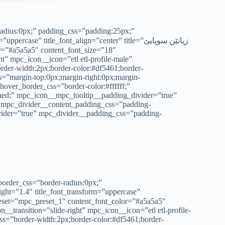
adius:0px;” padding_css=”padding:25px;”
e” title_font_align=”center” title=”زیانێن سوپایێ
ht” mpc_icon__icon=”etl etl-profile-male”
er-width:2px;border-color:#df5461;border-
=”margin-top:0px;margin-right:0px;margin-
over_border_css=”border-color:#ffffff;”
ined;” mpc_icon__mpc_tooltip__padding_divider=”true”
” mpc_divider__content_padding_css=”padding-
vider=”true” mpc_divider__padding_css=”padding-
order_css=”border-radius:0px;”
ight=”1.4″ title_font_transform=”uppercase”
_transition=”slide-right” mpc_icon__icon=”etl etl-profile-
=”border-width:2px;border-color:#df5461;border-