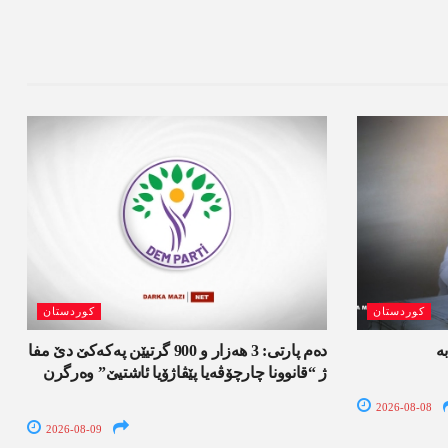
کوردستان
کوردستان
ە
دەم پارتی: 3 ھەزار و 900 گرتیێن پەکەکێ دێ مفا
ژ “قانوونا چارچۆڤەیا پێڤاژۆیا ئاشتیێ” وەرگرن
2026-08-08
2026-08-09