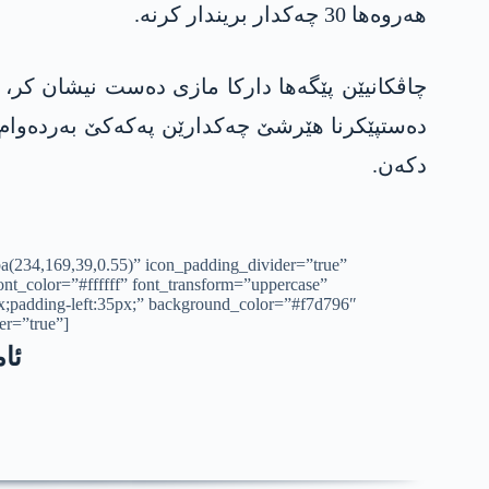
هه‌روه‌ها 30 چه‌كدار بریندار كرنه‌.
ده‌ستپێكرنا هێرشێ چه‌كدارێن په‌كه‌كێ به‌رده‌و
دكه‌ن.
gba(234,169,39,0.55)” icon_padding_divider=”true”
nt_color=”#ffffff” font_transform=”uppercase”
px;padding-left:35px;” background_color=”#f7d796″
er=”true”]
ئام