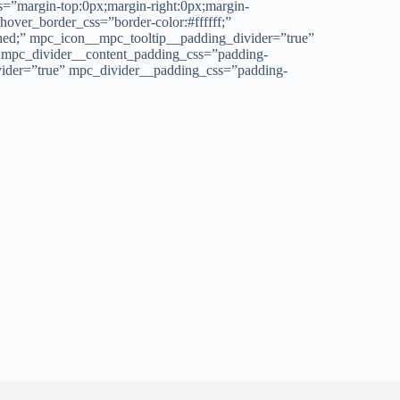
=”margin-top:0px;margin-right:0px;margin-
over_border_css=”border-color:#ffffff;”
ined;” mpc_icon__mpc_tooltip__padding_divider=”true”
” mpc_divider__content_padding_css=”padding-
vider=”true” mpc_divider__padding_css=”padding-