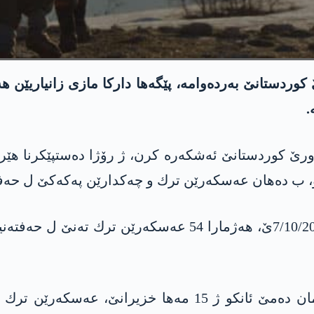
وورێ كوردستانێ به‌رده‌وامه‌، پێگه‌ها داركا مازی زانیاریێ
‌
شوورێ كوردستانێ ئه‌شكه‌ره‌ كرن، ژ رۆژا ده‌ستپێكرنا