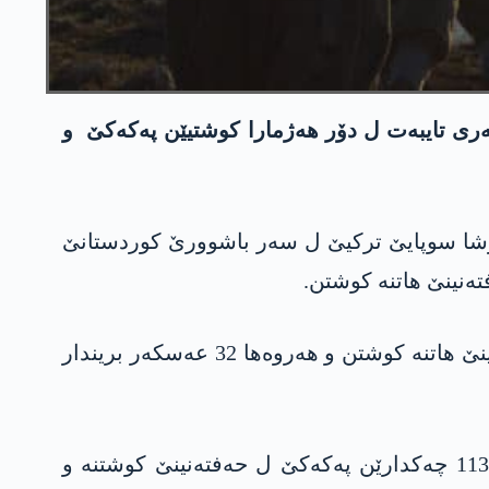
ن هه‌ری تایبه‌ت ل دۆر هه‌ژمارا كوشتیێن په‌كه‌كێ و
 هێرشا سوپایێ تركیێ ل سه‌ر باشوورێ كوردستانێ
ئه‌شكه‌ره‌ كر ژ رۆژا 15/6/2020ێ و هه‌تا رۆژا 7/10/2020ێ، هه‌ژمارا 54 عه‌سكه‌رێن ترك ته‌نێ ل حه‌فته‌نینێ هاتنه‌ كوشتن و هه‌روه‌ها 32 عه‌سكه‌ر بریندار
لدۆر زیانێن په‌كه‌كێ ژی ئه‌شكه‌ره‌ كرن، ل هه‌مان ده‌مێ ئانكو ژ 15 مه‌ها خزیرانێ، عه‌سكه‌رێن ترك 113 چه‌كدارێن په‌كه‌كێ ل حه‌فته‌نینێ كوشتنه‌ و