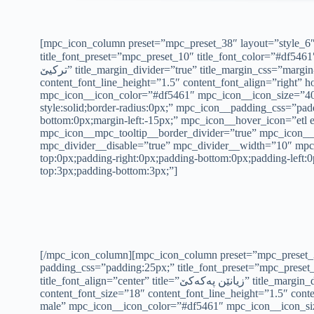
[mpc_icon_column preset=”mpc_preset_38″ layout=”style_6″
title_font_preset=”mpc_preset_10″ title_font_color=”#df5461″ title
تركیێ” title_margin_divider=”true” title_margin_css=”margin-bottom:8px;” content_font_preset=”mpc_preset_1″ content_font_color=”#a5a5a5″ content_font_size=”18″
content_font_line_height=”1.5″ content_font_align=”right” h
mpc_icon__icon_color=”#df5461″ mpc_icon__icon_size=”40″
style:solid;border-radius:0px;” mpc_icon__padding_css=”pa
bottom:0px;margin-left:-15px;” mpc_icon__hover_icon=”etl 
mpc_icon__mpc_tooltip__border_divider=”true” mpc_icon__m
mpc_divider__disable=”true” mpc_divider__width=”10″ mpc_
top:0px;padding-right:0px;padding-bottom:0px;padding-lef
top:3px;padding-bottom:3px;”]
[/mpc_icon_column][mpc_icon_column preset=”mpc_preset_38
padding_css=”padding:25px;” title_font_preset=”mpc_preset_1
title_font_align=”center” title=”زیانێن په‌كه‌كێ” title_margin_divider=”true” title_margin_css=”margin-bottom:8px;” content_font_preset=”mpc_preset_1″ content_font_color=”#a5a5a5″
content_font_size=”18″ content_font_line_height=”1.5″ conte
male” mpc_icon__icon_color=”#df5461″ mpc_icon__icon_siz