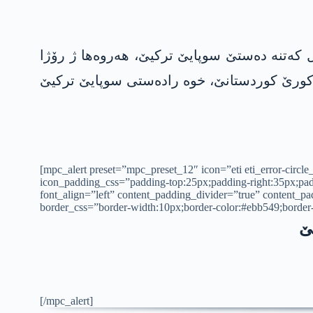
 ڤان زیانێن گیانی، 23 چه‌كدارێن په‌كه‌كێ ب دیل كه‌تنه‌ ده‌ستێ سوپایێ تركیێ، هه‌روه‌ها ژ رۆژا
باكورێ كوردستانێ، خوه‌ راده‌ستی سوپایێ تركیێ
[mpc_alert preset=”mpc_preset_12″ icon=”eti eti_error-circl
icon_padding_css=”padding-top:25px;padding-right:35px;padd
font_align=”left” content_padding_divider=”true” content_
border_css=”border-width:10px;border-color:#ebb549;border-
نێ
[/mpc_alert]