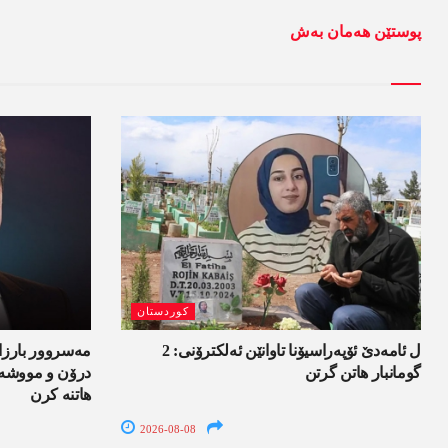
پوستێن ھەمان بەش
کوردستان
ل ئامەدێ ئۆپەراسیۆنا تاوانێن ئەلکترۆنی: 2
مەسروور بارزا
گومانبار ھاتن گرتن
درۆن و مووشەک
ھاتنە کرن
2026-08-08