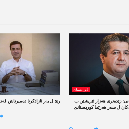
کوردستان
نی: زێدەتری ھەزار ئێریشێن ب
رێ ل بەر ئازادکرنا دەمیرتاش ڤەدب
ان ل سەر ھەرێما کوردستانێ