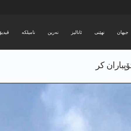
جیھان
نھێنی
ئانالیز
نەرین
نامیلکە
ڤیدیۆ
ۆپباران كر