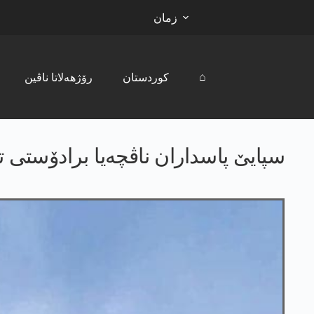
زمان
⌂
کوردستان
رۆژھەلاتا ناڤین
سپایێ پاسداران ناڤچه‌یا برادۆستی ت