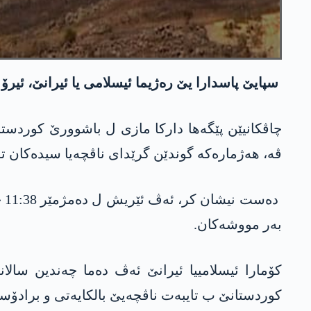
سپایێ پاسدارا یێ ره‌ژیما ئیسلامی یا ئیرانێ، ئیرۆ ن
ڤه‌، هه‌ژماره‌كه‌ گوندێن گرێدای ناڤچه‌یا سیده‌كان ت
ده
به‌ر مووشه‌كان.
كۆمارا ئیسلامییا ئیرانێ ئه‌ڤ ده‌ما چه‌ندین سالان
كوردستانێ ب تایبه‌ت ناڤچه‌یێ بالكایه‌تی و برادۆس