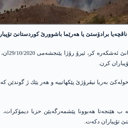
اڤچه‌یا برادۆستێ یا هه‌رێما باشوورێ كوردستانێ تۆپباران
چاڤكانیێن پ
ۆپباران كرن.
‌ست نیشان كر، ئه‌ڤ ئێریش ل ده‌مژمێر 11:38 خوله‌كێ به‌ریا نیڤرۆژێ پێكهاتییه‌ و ه
ه‌ ب هێنجه‌تا هه‌بوونا پێشمه‌رگه‌یێن حزبا دیمۆكرات، 
تێ تۆپباران دكه‌ت.