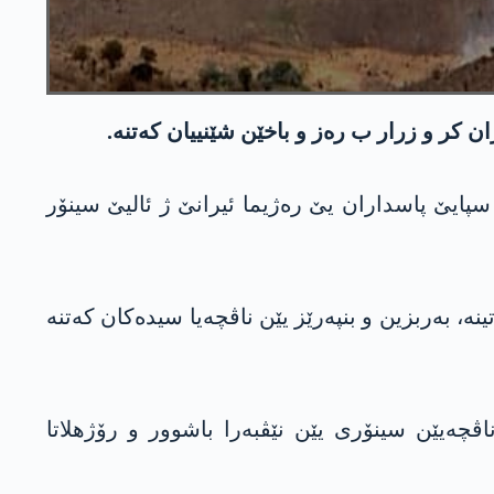
 كر و زرار ب ره‌ز و باخێن شێنییان كه‌تنه‌.
ێگه‌ها داركا مازی ل باشوورێ كوردستانێ ئه‌شكه‌ره‌ كر، ئیرۆ رۆژا پێنجشه‌می 29/10/2020ان، سپایێ پاسداران یێ ره‌ژیما ئیرانێ ژ ئالیێ سینۆر
ه‌ر یێك ژ گوندێن کەتینە، بەربزین و بنپەرێز یێن ناڤچه‌یا سیده‌كان كه‌تنه‌
ناڤچه‌یێن سینۆری یێن نێڤبه‌را باشوور و رۆژهلاتا