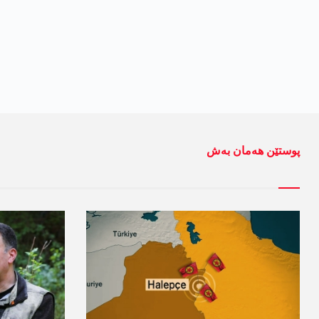
پوستێن ھەمان بەش