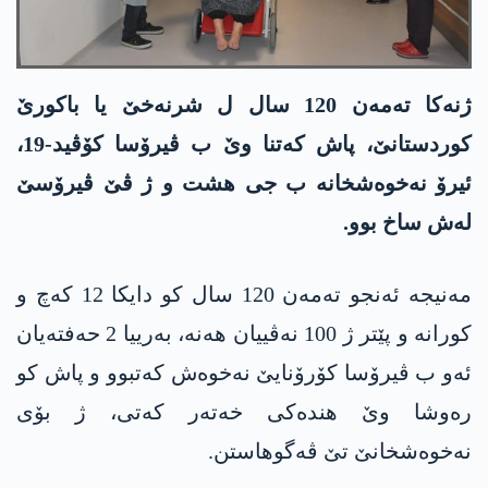
ژنه‌كا‌ ته‌مه‌ن 120 سال ل شرنه‌خێ یا باكورێ
كوردستانێ، پاش كه‌تنا وێ ب ڤیرۆسا كۆڤید-19،
ئیرۆ نه‌خوه‌شخانه‌ ب جی هشت و ژ ڤێ ڤیرۆسێ
له‌ش ساخ بوو.
مه‌نیجه‌ ئه‌نجو ته‌مه‌ن 120 سال كو دایكا 12 كه‌چ و
كورانه‌ و پێتر ژ 100 نه‌ڤییان هه‌نه‌، به‌رییا 2 حه‌فته‌یان
ئه‌و ب ڤیرۆسا كۆرۆنایێ نه‌خوه‌ش كه‌تبوو و پاش كو
ره‌وشا وێ هنده‌كی خه‌ته‌ر كه‌تی، ژ بۆی
نه‌خوه‌شخانێ تێ ڤه‌گوهاستن.