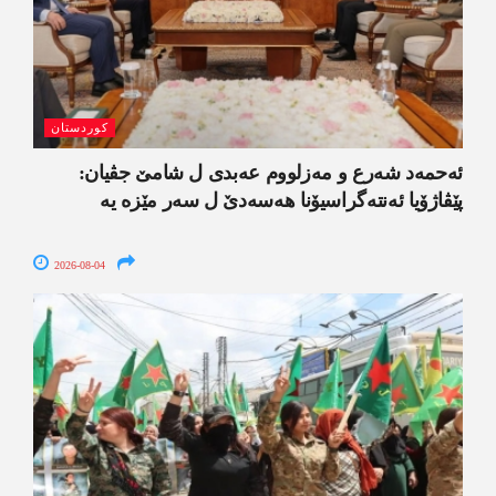
کوردستان
ئەحمەد شەرع و مەزلووم عەبدی ل شامێ جڤیان:
پێڤاژۆیا ئەنتەگراسیۆنا ھەسەدێ ل سەر مێزە یە
2026-08-04