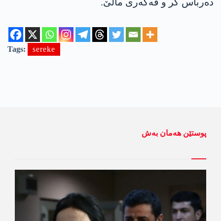
ده‌رباس كر و ڤه‌گه‌ری مالێ.
Tags:
sereke
پوستێن ھەمان بەش