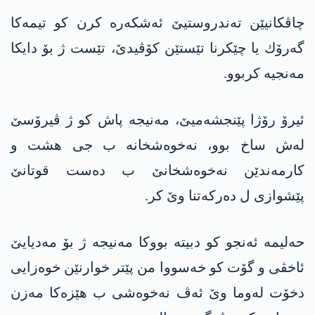
چاڤكانیێن ته‌ندروستیێ ئه‌شكه‌ره‌ كرن كو تیمه‌كا
گه‌رۆك یا چێكرنا تێستێن كۆڤیدێ، تێست ژ بۆ دایكا
مه‌نجیه‌ كربوو.
ئیرۆ رۆژا پێنجشه‌میێ، مه‌نیجه‌ پاش كو ژ ڤیرۆسێ
له‌ش ساخ بوو، نه‌خوه‌شخانه‌ ب جی هشت و
كارمه‌ندێن نه‌خوه‌شخانێ ب ده‌ست قوتانێ
پێشوازی ل ده‌ركه‌تنا وێ كر.
حه‌لیمه‌ ئه‌نجو كو دبیته‌ بووكا مه‌نیجه‌ ژ بۆ مه‌دیایێ
ئاخڤی و گۆت كو خه‌سووا من پێتر خوارنێن خوه‌زایی
دخۆت له‌وما وێ ئه‌ڤ نه‌خوه‌شی ب هێزه‌كا مه‌زن