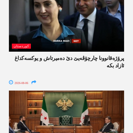
کوردستان
پرۆژەقانوونا چارچۆڤەیێ دێ دەمیرتاش و یوکسەکداغ
ئازاد بکە
2026-08-06