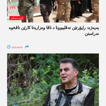
کوردستان
یەپەژە: راپۆرتێن تەڤلیبوونا د ناڤا وەزارەتا کارێن ناڤخوە
نەراستن
2026-08-04