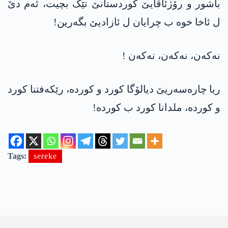
باشور و رۆژئاڤایێ کوردستانێ تێک بچیت، ئەم دێ
ل ئاخا خوە ب چرایان ل ئازادیێ بگەرین!
نەکەن، نەکەن، نەکەن !
ریا چارەسەریێ دیالۆگا کورد و کوردە، رێکەفتنا کورد
و کوردە، ملدانا کورد ب کوردە!
Tags:
sereke