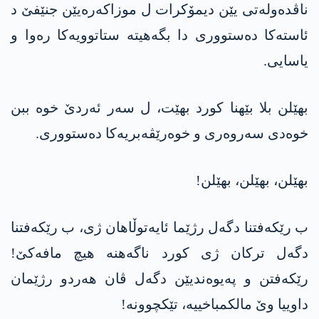
ناڤدەولەتی یێن دیمۆکرات ل موزاکەرەیێن جنێفێ د
ئاستەکا دەستووری دا بگەهیتە ستاتوویەکا رەوا و
یاسایی.
بھێلن بلا بێھنا کورد بهێت، ل سەر ئەردێ خوە ببن
خوەدی سەروەری و خوەرێڤەبریەکا دەستووری.
بھێلن، بھێلن، بھێلن!
ب رێکەفتنا دگەل رژێما ئایەتوڵاھان ژی، ب رێکەفتنا
دگەل ترکان ژی کورد ناگەهنە هیچ مافەکێ!
رێکەفتن و پەیوەندیێن دگەل ڤان ھەردو رژێمان
داوییا وێ مالکمباخییە، تێکچوونە!