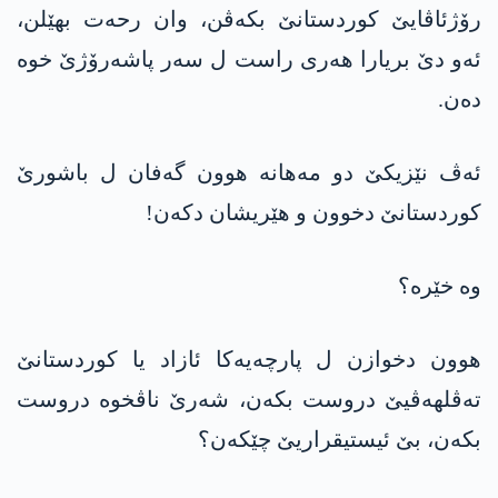
رۆژئاڤایێ کوردستانێ بکەڤن، وان رحەت بھێلن،
ئەو دێ بریارا ھەری راست ل سەر پاشەرۆژێ خوە
دەن.
ئەڤ نێزیکێ دو مەھانە ھوون گەفان ل باشورێ
کوردستانێ دخوون و ھێریشان دکەن!
وە خێرە؟
ھوون دخوازن ل پارچەیەکا ئازاد یا کوردستانێ
تەڤلھەڤیێ دروست بکەن، شەرێ ناڤخوە دروست
بکەن، بێ ئیستیقراریێ چێکەن؟