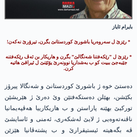
بایرام ئایاز
* رێزێ ل سەروەریا باشورێ کوردستانێ بگرن، تیرۆرێ نەکەن!
* رێزێ ل ”رێکەفتنا شەنگالێ” بگرن و هاریکار بن ئەڤ رێکەفتنە
جێبەجێ ببیت کو ب بەشداریا نوونەرێ یۆئێنێ ل ئیراقێ هاتیە
کرن.
دەستێ خوە ژ باشورێ کوردستانێ و شەنگالا پیرۆز
بکێشن، بھێلن دەستکەفتێن وێ دەرێ ژ ھێریشێن
تورکیێ بهێنە پاراستن و ب هاریکارییا ھەڤپەیمانیا
ناڤنەتەوەیی ژ لایێ لەشکەری، ئەمنی و ئاسایشێ
ڤە بگەهیتە ئیستیقرارێ و ب پشتەڤانیا ھێزێن