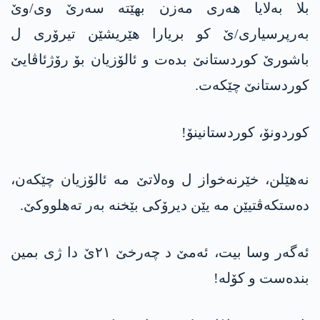
بلا بەلایا ھەری مەزن بهێتە سەرێ وی/وێ
بەرپرسیاری/ێ کو بریارا ھێریشێن تیرۆری ل
باشورێ کوردستانێ بدەت و ئالۆزیان بۆ رۆژئاڤایێ
کوردستانێ چێکەت.
کوردونۆ، کوردستانینۆ!
نەھێلن، خێرنەخواز ل وەلاتێ مە ئالۆزیان چێکەن،
دەستکەڤتیێن مە یێن دیرۆکی بێخنە بەر تەھلووکێ.
ئەگەر وسا بیت، ئەمێ د چەرخێ ٢١ێ دا ژی بمین
بندەست و کۆلە!