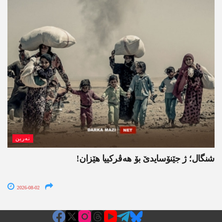
نەرین
شنگال؛ ژ جێنۆسایدێ بۆ هەڤرکییا هێزان!
2026-08-02