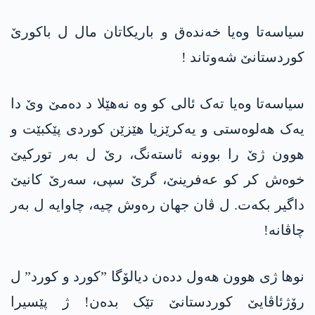
سیاسەتا وەیا خەندەق و باریکاتان مال ل باکورێ
کوردستانێ شەوتاند !
سیاسەتا وەیا تەک ئالی کو وە نەهێلا د دەمێ وێ دا
یەک ھەلوەستی و یەکرێزیا ھێزێن کوردی پێکبێت و
ھوون ژێ را بوونە ئاستەنگ، رێ ل بەر تورکیێ
خوەش کر کو عەفرینێ، گرێ سپی، سەرێ کانیێ
داگیر بکەت. ل ڤان جهان رەوش چیە، چاوایە ل بەر
چاڤانە!
نوھا ژی ھوون ھەول ددەن دیالۆگا ”کورد و کورد” ل
رۆژئاڤایێ کوردستانێ تێک بدەن! ژ پێسیرا