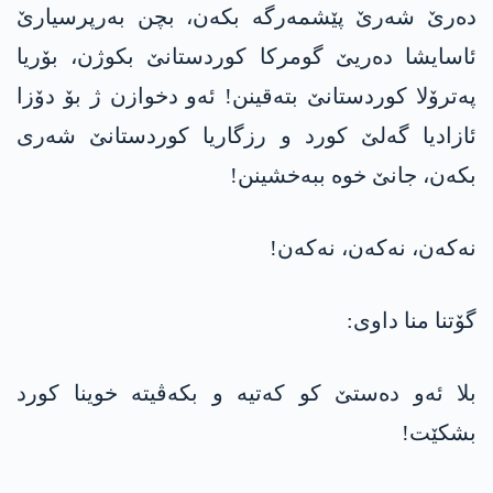
دەرێ شەرێ پێشمەرگە بکەن، بچن بەرپرسیارێ
ئاسایشا دەریێ گومرکا کوردستانێ بکوژن، بۆریا
پەترۆلا کوردستانێ بتەقینن! ئەو دخوازن ژ بۆ دۆزا
ئازادیا گەلێ کورد و رزگاریا کوردستانێ شەری
بکەن، جانێ خوە ببەخشینن!
نەکەن، نەکەن، نەکەن!
گۆتنا منا داوی:
بلا ئەو دەستێ کو کەتیە و بکەڤیتە خوینا کورد
بشکێت!