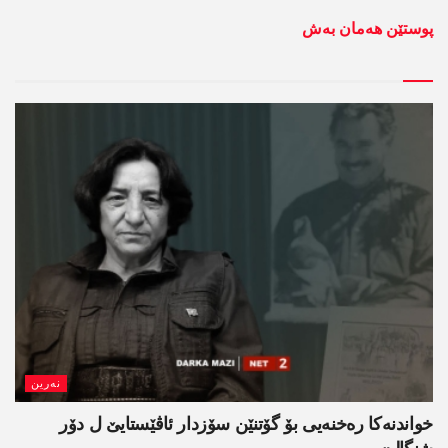
پوستێن ھەمان بەش
نەرین
خواندنه‌كا رەخنەیی بۆ گۆتنێن سۆزدار ئاڤێستایێ ل دۆر