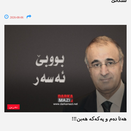
شنگالێ
2026-08-06
نەرین
ھەتا دەم و پەکەکە ھەبن!!!