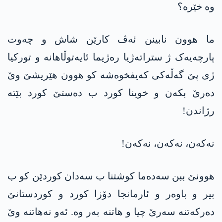
وە خێرە؟
ما ھوون نابینن ئەڤ کارێن شاش و چەوت
پارچەیەک ژ ستراتەژیا رەژیما ئایەتوڵاھانە و تورکیا
ژی پێ گەڵەکی کەیفخوەشە کو ھوون ھێریشێ وێ
دەرێ بکەن و خوینا کورد ب دەستێ کورد بێتە
رژاندن!
نەکەن، نەکەن، نەکەن!
ھوونێ ببن سەدەما کوشتنا ب سەدان کوردێن کو ب
بیر و باوەر و ئارمانجا دۆزا کورد و کوردستانێ
دەرکەتنە سەرێ چیا و ھاتنە بەر وە. ئەو نەھاتنە وێ