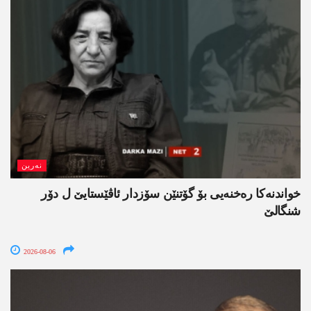
نەرین
خواندنه‌كا رەخنەیی بۆ گۆتنێن سۆزدار ئاڤێستایێ ل دۆر
شنگالێ
2026-08-06