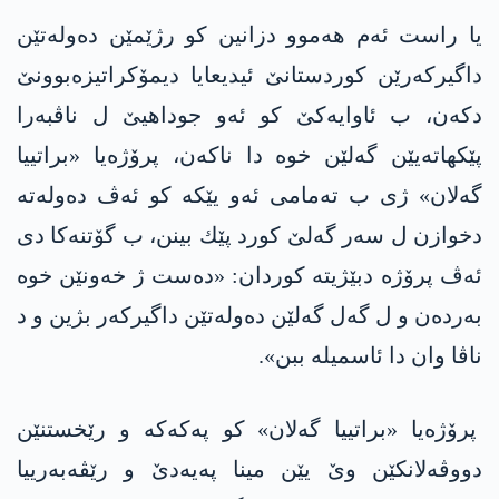
یا راست ئه‌م هه‌موو دزانین كو ر‌ژێمێن ده‌وله‌تێن
داگیركه‌رێن كوردستانێ ئیدیعایا دیمۆكراتیزه‌بوونێ
دكەن، ب ئاوایه‌كێ كو ئه‌و جوداهیێ ل ناڤبه‌را
پێكهاته‌یێن گه‌لێن خوه‌ دا‌ ناكەن، پرۆژه‌یا «براتییا
گه‌لان» ژی ب تەمامی ئه‌و یێكه‌ كو ئه‌ڤ ده‌وله‌ته‌
دخوازن ل سه‌ر گه‌لێ كورد پێك بینن، ب گۆتنه‌كا‌ دی
ئه‌ڤ پرۆژه‌ دبێژیتە كوردان: «ده‌ست ژ خه‌ونێن خوه‌
به‌ردەن و ل گه‌ل گه‌لێن ده‌وله‌تێن داگیركه‌ر بژین و د
ناڤا وان دا‌ ئاسمیله‌ ببن».
پرۆژه‌یا «براتییا گه‌لان» كو په‌كه‌كه‌ و رێخستنێن
دووڤه‌لانكێن وێ یێن مینا په‌یه‌دێ و رێڤه‌به‌رییا