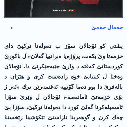
جه‌مال حه‌مێ
پشتی كو ئۆجالان سۆز ب ده‌وله‌تا تركیێ دای
خزمه‌تا وێ بكه‌ت‌، پرۆژه‌یا «براتییا گه‌لان» ل باكورێ
كوردستانێ کەفتە د وارێ جێبەجێکرنێ دا، ئۆجالان
وه‌ختا ل كینیایێ خوه‌ راده‌ست كری و هێژان د
باله‌فرێ دا‌ بوو دەما گۆتیيە ئه‌فسه‌رێن ترك «ئه‌ز ژ
بۆی خزمه‌تێ ئاماده‌مه»، ئۆجالان ل وێرێ سۆزا
ئاسمیله‌كرنا گه‌لێ کورد دا ده‌وله‌تا تركیێ، سۆزا بێ
چه‌ك كرن و گوهه‌رینا ئاراستێ تێکۆشینا رێخستنا