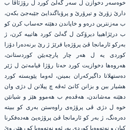
خوه‌سه‌ر دخوازن ل سه‌ر گه‌لێ كورد ل رۆژئاڤا ب
دارێ زۆرێ و تیرۆرێ و پرۆباگندایێ جێبەجێ بکەن،
ب مه‌زنترین دره‌و و خاپاندن دهێتە حه‌ساب كرن كو
ب درێژاهییا دیرۆكێ ل گه‌لێ كورد هاتییە كرن، ژ
به‌ركو ئارمانجا ڤێ پرۆژه‌یا قرێژ ژ رێ برنەدەرا دۆزا
كوردی یه‌ ل هه‌ر چار پا‌رچه‌یێن كوردستانێ،
هه‌روه‌ها دخوازیت‌ كورد حه‌تا رۆژا قیامه‌تێ ل ژێر
ده‌ستهلاتا داگیركه‌ران بمینن، له‌وما پێویسته‌ كورد
هشیار ببن و بزانن کانێ ئه‌ڤە چ پیلانن ل دژی وان
دهێنه‌ مه‌شاندن، هه‌ڤده‌م ب هه‌موو هێز و شیانێن
خوه‌ ل دژی ڤی پرۆژه‌ی راوەستن به‌ری كو ببیتە
ده‌ره‌نگ، ژ به‌ر كو ئارمانجا ڤێ پرۆژه‌یێ هەدەفکرنا
كیان و نه‌ته‌وه‌یا كوردی یه‌‌، ئه‌و نه‌ته‌وه‌یا كو رهێن وێ