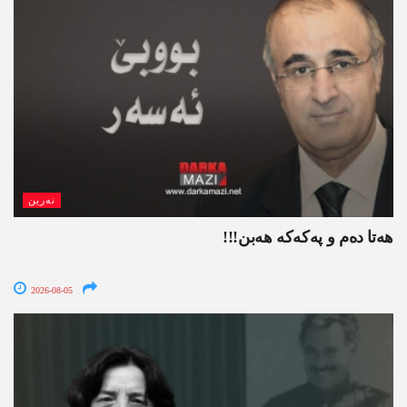
نەرین
ھەتا دەم و پەکەکە ھەبن!!!
2026-08-05