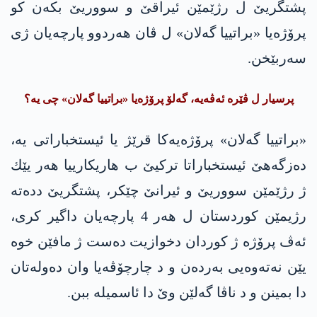
پشتگریێ ل ر‌ژێمێن ئیراقێ و سووریێ بكەن كو
پرۆژه‌یا «براتییا گه‌لان» ل ڤان هه‌ردوو پارچه‌یان ژی
سه‌ربێخن.
پرسیار ل ڤێرە ئه‌ڤەیە‌، گه‌لۆ پرۆژه‌یا «براتییا گه‌لان» چی یه؟
‌«براتییا گه‌لان» پرۆژه‌یه‌كا قرێژ یا ئیستخباراتی یه‌،
ده‌زگه‌هێ ئیستخباراتا تركیێ ب هاریکارییا هه‌ر یێك
ژ ر‌ژێمێن سووریێ و ئیرانێ چێكر، پشتگریێ دده‌تە
رژیمێن كوردستان ل هه‌ر 4 پا‌رچه‌یان داگیر كری،
ئه‌ڤ پرۆژه‌ ژ كوردان دخوازیت ده‌ست ژ مافێن خوه‌
یێن نه‌ته‌وه‌یی به‌ردەن و د چارچۆڤه‌یا وان ده‌وله‌تان
دا‌ بمینن و د ناڤا گه‌لێن وێ دا‌ ئاسمیله‌ ببن.