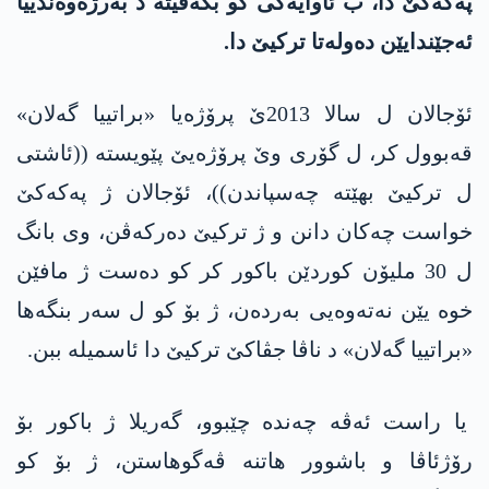
په‌كه‌كێ دا، ب ئاوایه‌كی كو بكه‌ڤیته‌ د به‌رژه‌وه‌ندییا
ئه‌جێندایێن ده‌وله‌تا ترکیێ دا‌.
ئۆجالان ل سالا 2013ێ پرۆژه‌یا «براتییا گه‌لان»
قه‌بوول كر، ل گۆری وێ پرۆژه‌یێ پێویسته‌ ((ئاشتی
ل تركیێ بهێتە چەسپاندن))، ئۆجالان ژ په‌كه‌كێ
خوا‌ست چه‌كان دانن و ژ تركیێ ده‌ركه‌ڤن، وی بانگ
ل 30 ملیۆن كوردێن باكور كر كو ده‌ست ژ مافێن
خوه‌ یێن نه‌ته‌وه‌یی به‌ردەن، ژ بۆ كو ل سه‌ر بنگه‌ها
«براتییا گه‌لان» د ناڤا جڤاكێ تركیێ دا‌ ئاسمیله‌ ببن.
یا راست ئه‌ڤە چەندە چێبوو، گه‌ریلا ژ باكور بۆ
رۆژئاڤا و باشوور هاتنە ڤه‌گوهاستن، ژ بۆ كو