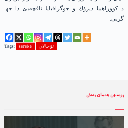
د كووراهییا دیرۆك و جوگرافیایا ناڤچه‌یێ دا جهـ
گرتی‌‌.
ئۆجالان
sereke
Tags:
پوستێن ھەمان بەش