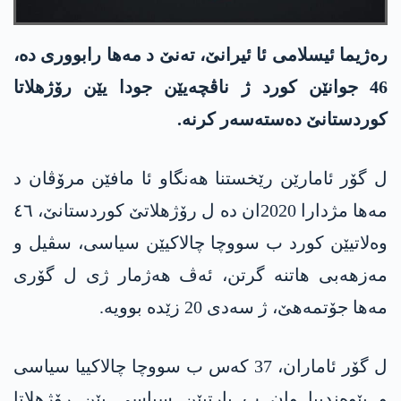
ره‌ژیما ئیسلامی ئا ئیرانێ، ته‌نێ د مه‌ها رابووری ده‌،
46 جوانێن كورد ژ ناڤچه‌یێن جودا یێن رۆژهلاتا
كوردستانێ ده‌سته‌سه‌ر كرنه‌.
ل گۆر ئامارێن رێخستنا هه‌نگاو ئا مافێن مرۆڤان د
مه‌ها مژدارا 2020ان دە ل رۆژھلاتێ کوردستانێ، ٤٦
وەلاتیێن کورد ب سووچا چالاکیێن سیاسی، سڤیل و
مەزھەبی ھاتنه‌ گرتن، ئەڤ ھەژمار ژی ل گۆری
مەھا جۆتمەھێ، ژ سەدی 20 زێدە بوویە.
ل گۆر ئاماران، 37 کەس ب سووچا چالاکییا سیاسی
و پێوەندییا وان ب پارتیێن سیاسی یێن رۆژھلاتا