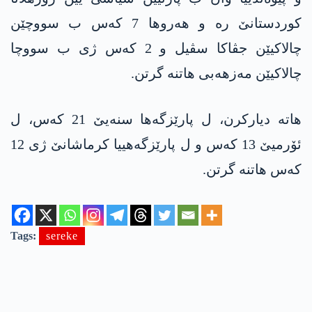
کوردستانێ رە و ھەروھا 7 کەس ب سووچێن
چالاکیێن جڤاکا سڤیل و 2 کەس ژی ب سووچا
چالاکیێن مەزھەبی ھاتنە گرتن.
ھاتە دیارکرن، ل پارێزگەھا سنەیێ 21 کەس، ل
ئۆرمیێ 13 کەس و ل پارێزگەھییا کرماشانێ ژی 12
کەس ھاتنە گرتن.
Tags:
sereke