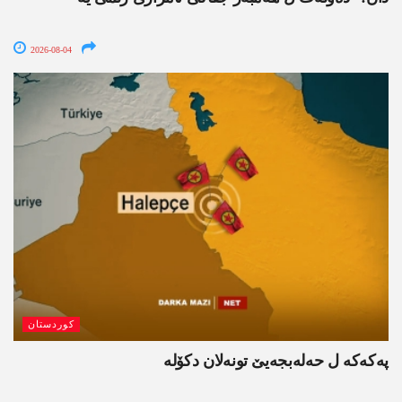
2026-08-04
کوردستان
پەکەکە ل حەلەبجەیێ تونەلان دکۆلە