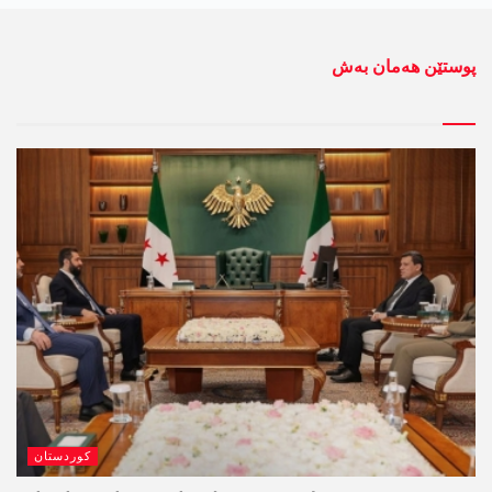
پوستێن ھەمان بەش
کوردستان