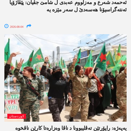
ئەحمەد شەرع و مەزلووم عەبدی ل شامێ جڤیان: پێڤاژۆیا
ئەنتەگراسیۆنا ھەسەدێ ل سەر مێزە یە
2026-08-04
کوردستان
یەپەژە: راپۆرتێن تەڤلیبوونا د ناڤا وەزارەتا کارێن ناڤخوە