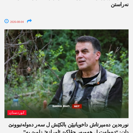
نەراستن
2026-08-04
کوردستان
نورەدین دەمیرتاش داخویانیێن بالکێش ل سەر دەولەتبوونێ
دان: “دەولەت ل ھەمبەر جڤاکێ ئامرازێ زلمێ یە”