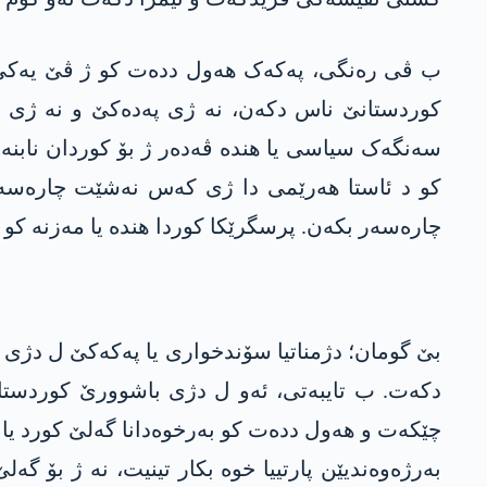
ب ڤی رەنگی، پەکەک ھەول ددەت کو ژ ڤێ یەکێ نو
کوردستانێ ناس دکەن، نە ژی پەدەکێ و نە ژی دز
سەنگەک سیاسی یا هندە ڤەدەر ژ بۆ کوردان نابنە 
کو د ئاستا ھەرێمی دا ژی کەس نەشێت چارەسەر
چارەسەر بکەن. پرسگرێکا کوردا هندە یا مەزنە کو 
بێ گومان؛ دژمناتیا سۆندخواری یا پەکەکێ ل دژی پ
دکەت. ب تایبەتی، ئەو ل دژی باشوورێ کوردستا
چێکەت و ھەول ددەت کو بەرخوەدانا گەلێ کورد یا ل ر
بەرژەوەندیێن پارتییا خوە بکار تینیت، نە ژ بۆ گەل