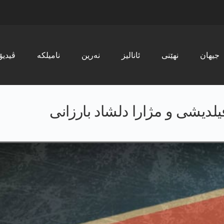
جیھان
نھێنی
ئانالیز
نەرین
نامیلکە
ڤیدیۆ
فیلدیشی و مژارا دلشاد بارزانی