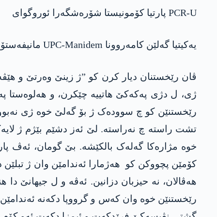
PCR-U پارتیا کۆمونیستا شۆرەشگەرا ئوروگوای
یەکیتیا گەلێن کامەروونا UPC-Manidem مانیفەستۆیا نەتەوەیی یا دەمۆکراسیێ.
ڤان رێخستنان دیار کرن کو ”ژ زینێ وەرتێ و هێڤە،
ژی، ل دژی پەکەکێ ھاتییە چێکرن، و ھەلوەستا پەد
رێخستنێن کو چ سوودەک ژ بۆ گەلێ خوە ژی نەبوونە
تشت راستە چ نەراستە. لێ ئەز دشێم بێژم ژ لای
خوە مژارەکا گەلەک بالکێشە. بێ گومان، ئەڤ پارت
کۆمێن پچووکن کو ھەژمارا ئەندامێن وان ژ تبلێن د
ھەڤالان، نە حیزبان دزانین. ئەڤە و ل جیھانێ دا 
رێخستنێن خوە وان کەس و گرووپا دکەنە ئەندامێن 
گشتی نڤیسەکێ فرێدکەت و ئیمزا دکەت ئەو کۆم ژ