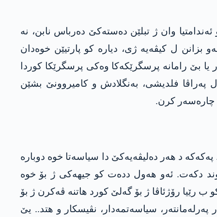
دامتیا وان ژ تبلێن دەستەکێ دەرباس نابن، نە
بزانن ل کیڤەیە ژی، دیارە کو پارتیێن خوەدان
 یا بێ رامانە پرسگرێکەکا وەکی پرسگرێکا کوردا
پەراڤا فلدیشی، بەنگلادش و کامیروونێ بشێن
ە چارەسەر کرن.
پەکەکە د ھەر دەلیڤەیەکێ دا سیاسەتا خوە دوبارە
ند دکەت. ئەو ھەول ددەت کو جیھەکی ژ بۆ خوە
 ب رێیا رۆژئاڤا ژ بۆ گەلێ کورد ھاتنە ڤەکرن ژ بۆ
ەر پەرلەمانتەر، سیاسەتمەدار، نڤیسکار و هتد.. یێ