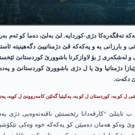
کە تەڤگەرەکا دژی-کوردایە. لێ بەلێ، دەما کو ئەم بەر
 و بارزانی یە و پەکەکە ڤێ دژمناتییێ دگەھینیتە ئاس
 و لەشکەری ژ بۆ لاوازکرنا باشوورێ کوردستانێ ئێخستنی
 رێبازا دژمناتیا وێ یا ل دژی باشوورێ کوردستانێ و پە
نێ دکەت.
شی ل کو یە، کوردستان ل کو یە، یەکیتیا گەلێن کامەروونێ ل کویە، پە
ک ب تایتلێ “کارڤەدانا رێخستنێن ناڤنەتەوەیی دژی پە
ێ وەکو هەمان دەمیێن کو پەکەکە خوە وەکی تێکۆشینا 