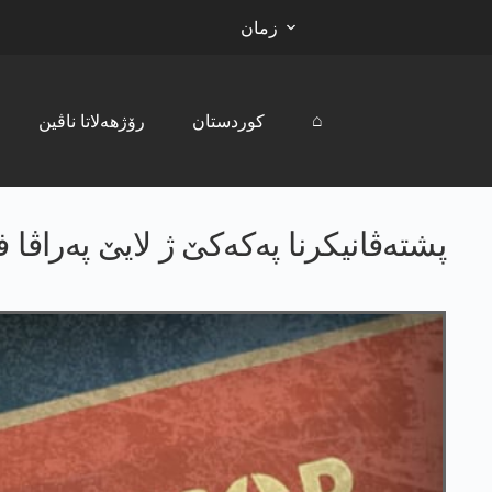
زمان
⌂
کوردستان
رۆژھەلاتا ناڤین
پشتەڤانیکرنا پەکەکێ ژ لایێ پەراڤا 