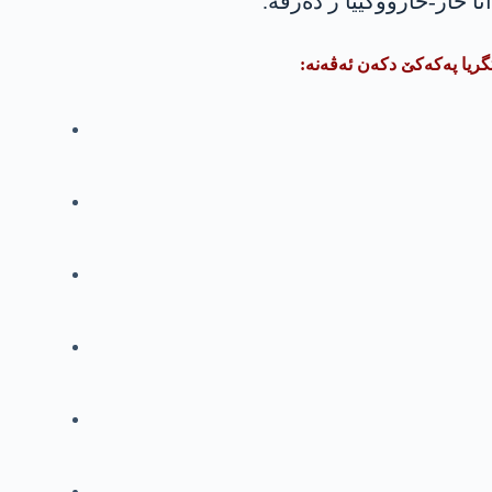
 خاز-خازووکییا ژ دەرڤە.
گریا پەکەکێ دکەن ئەڤەنە: