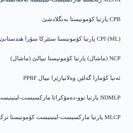
CPB پارتیا کۆمونیستا بەنگلادشێ
CPI (ML) پارتیا کۆمونیستا ستێرکا سۆرا ھندستانێ (مارکسیست-لەنینیست)
NCP (ماشال) پارتیا کۆمونیستا نیپالێ (ماشال)
ئەنیا کۆمارا گەلێن وەلاتپارێزا نیپال PPRF
NDMLP پارتیا نوو-دەمۆکراتا مارکسیست-لینینیست، سریلانکا
MLCP پارتیا مارکسیست-لینینیست کۆمونیستا ترکیا/ کوردستانێ