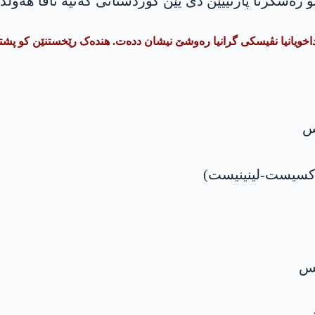
ەشکرنا پارتییێن دی یێن کوردستانی کەتیە ناڤا هەولدانا
اخویانیا نڤیسکی گرانیا رەوشێ نیشان ددەت. ھندەک رێخستنێن کو پشت