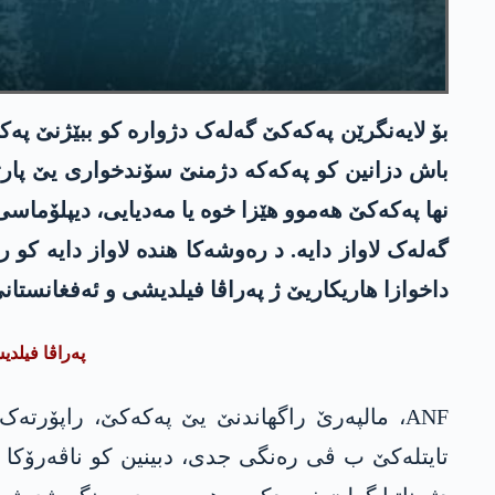
بۆ لایەنگرێن پەکەکێ گەلەک دژوارە کو ببێژنێ پەکە
باش دزانین کو پەکەکە دژمنێ سۆندخواری یێ پارتی
نها پەکەکێ ھەموو ھێزا خوە یا مەدیایی، دیپلۆماسی
گەلەک لاواز دایە. د رەوشەکا هندە لاواز دایە کو
داخوازا هاریکاریێ ژ پەراڤا فیلدیشی و ئەفغانستا
پەراڤا فیلدی
ANF، مالپەرێ راگھاندنێ یێ پەکەکێ، راپۆرتە
تایتلەکێ ب ڤی رەنگی جدی، دبینین کو ناڤەرۆکا و