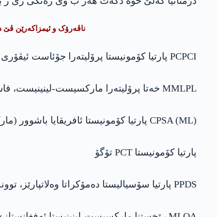
دژمناتیا گەلێ خوە دکەت هەر ب وی رەنگی ژی ژ بۆ ر
ناڤەرۆک و ئیمزاکەرێن ڤێ د
PCPCI پارتیا کۆمونیستا پرۆلیتەرا جۆئاست ئیڤۆری
MMLPL خەتا پرۆلیتەرا مارکسیست-لینینیست، فاس
CPSA (ML) پارتیا کۆمونیستا ئافریقایا باشوور (مارکسیست-لینینیست)
پارتیا کۆمونیستا PCT تۆگۆ
PPDS پارتیا سۆسیالیستا دەمۆکراتا وەلاتپارێز، توونس
MLOA رێخستنا مارکسیست-لینینیستا ئەفغانستانێ