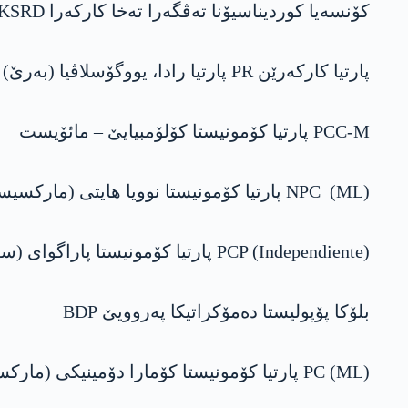
کۆنسەیا کوردیناسیۆنا تەڤگەرا تەخا کارکەرا KSRD ، ئوکراینا
پارتیا کارکەرێن PR پارتیا رادا، یووگۆسلاڤیا (بەرێ)
PCC-M پارتیا کۆمونیستا کۆلۆمبیایێ – مائۆیست
NPC (ML) پارتیا کۆمونیستا نوویا ھایتی (مارکسیست-لینینیست)
PCP (Independiente) پارتیا کۆمونیستا پاراگوای (سەربخوە)
بلۆکا پۆپولیستا دەمۆکراتیکا پەروویێ BDP
PC (ML) پارتیا کۆمونیستا کۆمارا دۆمینیکی (مارکسیست-لینینیست)