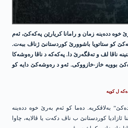
ێ خوە ددەینە زمان و رامانا کریارێن پەکەکێ، ئەم
تەکێ کو ستاتویا باشوورێ کوردستانێ ژناڤ ببەت.
نە ناڤا لڤ و تەڤگەرێ دا. پەکەکە د ناڤا رەوشەکا
دەکێ بوویە خاز-خازووکی. ئەو د رەوشەکێ دایە کو
دەکە ل کویە
دەکێ” بەلاڤکریە. دەما کو ئەم بەرێ خوە ددەینە
ئازادیا کوردستانێ ب ناڤ دکەت یا ڤالایە، چاوا