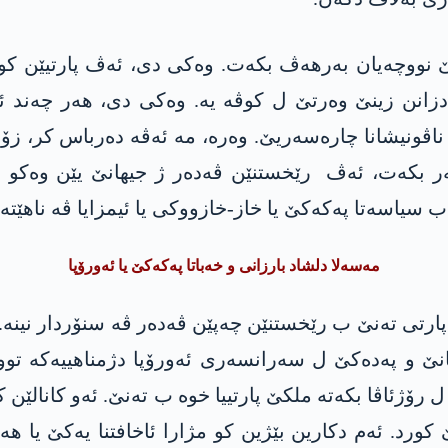
وچەیان بەرھەڤ بکەت. وەکی دی، ئەڤ پارتیێن کو ئەن
انن زینێ وەرتێ ل کوڤە یە. وەکی دی، ھەر چەند ئەو 
ناڤونیشانا چارەسەریێ. وەرە، مە ئەڤە دەرباس کر، زۆر
 بکەت، ئەڤ رێخستنێن ڤەدەر ژ جیھانێ یێن وەکو ل 
ب سیاسەتا پەکەکێ یا خاز-خازووکی یا ئیمزایا ڤە ناهێت
مەسەلا دلشاد بارزانی و خەباتا پەکەکێ یا ئەورۆپا
ارتی تەنێ ب رێخستنێن چەپێن ڤەدەر ڤە سنۆردار نینە. 
نێ و پەدەکێ ل سەرانسەری ئەورۆپا دژمناھییەکە توو
ۆژئاڤا بکەتە ملکێ پارتییا خوە ب تەنێ. ئەو کانالێن کو
ێ کورد. ئەم دکارین بێژین کو مژارا ئاخافتنا یەکێ یا ھ