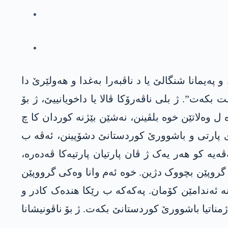
ەیمانا شنگالێ یا د ناڤبەرا بەغدا و ھەولێرێ دا
ەت”. ژ بلی ناڤەرۆکا ڤالا یا داخویانییێ، ژ بۆ
 وەلاتێن خوە بلڤینن، نەشێن بێژنە کوردان کا چ
 پارتی و باشوورێ کوردستانێ دشۆپینن، ئەڤە ب
یە کو ھەر یەک ژ ڤان پارتیان پارتیەکا ڤەدەرە،
 گروپێن بچووک دژین. خوە ئەم وانا وەکی گرووپێن
نە ئەندامێن کۆمان. پەکەکە ب رێکا ھندەک کادر و
اتیا باشوورێ کوردستانێ بکەت. ژ بۆ ناڤونیشانا