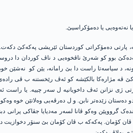
 پارتی دەمۆکراتی کوردستان ئێریشی پەکەکێ دکەت. و پ
ەکێ بوو کو شەرێ ناڤخوەیی د ناڤ کوردان دا دروست بک
، د سیاسەتا راست دا بێ رامانە، یێن کو نەشێن خوە ل
ەکێ ڤە مژارەکا بالکێشە کو ئەڤ رێخستنە ب ڤی رادەی
ی ژی نزانن ئەڤ داخویانیە ل سەر چییە. یا راست ئەڤە
و دەستان زێدەتر نابن. و ل دەرڤەیی وەلاتێن خوە وەکو
ھندەک گرووپێن وەکو ڤانا لسەر مەدیایا جڤاکی پرانی دب
ڤان کۆمان. پەکەکە ب ڤان کۆمان بێ سنۆر دخوازیت دژمن
ی بەلاڤ دکەن.